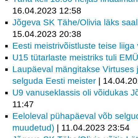
16.04.2023 12:58
Jõgeva SK Tähe/Olivia läks saali
15.04.2023 20:38
Eesti meistrivõistluste teise liig
U15 tütarlaste meistriks tuli EM
Laupäeval mängitakse Virtuses 
selguda Eesti meister
| 14.04.2
U9 vanuseklassis oli võidukas 
11:47
Eeloleval pühapäeval võb selgud
muudetud)
| 11.04.2023 23:54