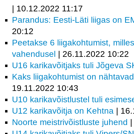
| 10.12.2022 11:17
Parandus: Eesti-Läti liigas on E
20:12
Peetakse 6 liigakohtumist, mill
vahendusel
| 26.11.2022 10:22
U16 karikavõitjaks tuli Jõgeva S
Kaks liigakohtumist on nähtava
19.11.2022 10:43
U10 karikavõistlustel tuli esim
U12 karikavõitja on Kehtna
| 16.
Noorte meistrivõistluste juhend
|
U14 karikavõitjaks tuli Vipers/