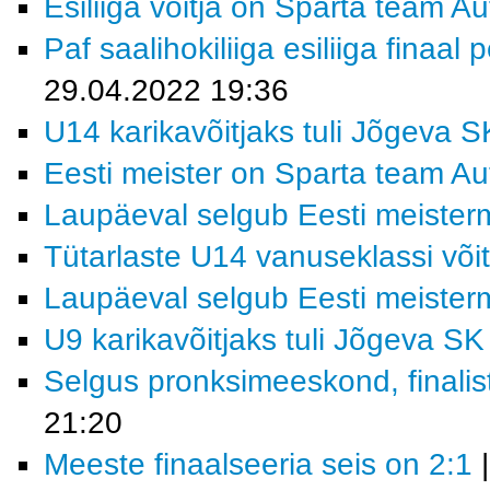
Esiliiga võitja on Sparta team A
Paf saalihokiliiga esiliiga finaal
29.04.2022 19:36
U14 karikavõitjaks tuli Jõgeva S
Eesti meister on Sparta team A
Laupäeval selgub Eesti meiste
Tütarlaste U14 vanuseklassi võit
Laupäeval selgub Eesti meiste
U9 karikavõitjaks tuli Jõgeva SK
Selgus pronksimeeskond, finalis
21:20
Meeste finaalseeria seis on 2:1
|