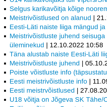
Selgus karikavõitja kõige noor
Meistrivõistlused on alanud
| 21
Eesti-Läti naiste liiga mängud j
Meistrivõistluste juhend seisuga
üleminekud
| 12.10.2022 10:58
Täna alustab naiste Eesti-Läti li
Meistrivõistluste juhend
| 05.10
Poiste võistluste info (täpsustat
Eesti meistrivõistluste info
| 11.0
Eesti meistrvõistlused
| 27.08.2
U18 võitja on Jõgeva SK Tähe/O