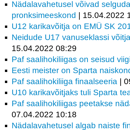
Nädalavahetusel võivad selguda 
pronksimeeskond
| 15.04.2022 
U12 karikavõitja on EMÜ SK 20
Neidude U17 vanuseklassi võit
15.04.2022 08:29
Paf saalihokiliigas on seisud viig
Eesti meister on Sparta naiskon
Paf saalihokiliiga finaalseeria
| 0
U10 karikavõitjaks tuli Sparta 
Paf saalihokiliigas peetakse näd
07.04.2022 10:18
Nädalavahetusel algab naiste fi