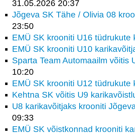
31.05.2026 20:37
Jõgeva SK Tähe / Olivia 08 kroon
23:50
EMÜ SK krooniti U16 tüdrukute k
EMÜ SK krooniti U10 karikavõitj
Sparta Team Automaailm võitis U
10:20
EMÜ SK krooniti U12 tüdrukute k
Kehtna SK võitis U9 karikavõist
U8 karikavõitjaks krooniti Jõgev
09:33
EMÜ SK võistkonnad krooniti kar