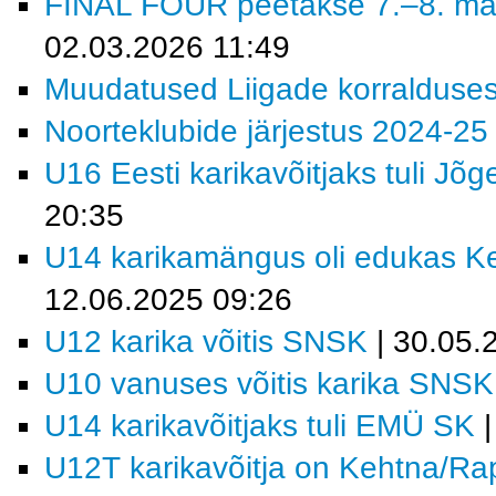
FINAL FOUR peetakse 7.–8. mä
02.03.2026 11:49
Muudatused Liigade korralduse
Noorteklubide järjestus 2024-25
U16 Eesti karikavõitjaks tuli Jõ
20:35
U14 karikamängus oli edukas K
12.06.2025 09:26
U12 karika võitis SNSK
| 30.05.
U10 vanuses võitis karika SNSK
U14 karikavõitjaks tuli EMÜ SK
|
U12T karikavõitja on Kehtna/R