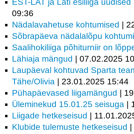
EST-LAT ja Läti esiliiga uudised
09:36
Nädalavahetuse kohtumised
| 2
Sõbrapäeva nädalalõpu kohtum
Saalihokiliiga põhiturniir on lõp
Lähiaja mängud
| 07.02.2025 1
Laupäeval kohtuvad Sparta tea
Tähe/Olivia
| 23.01.2025 15:44
Pühapäevased liigamängud
| 19
Üleminekud 15.01.25 seisuga
| 
Liigade hetkeseisud
| 11.01.202
Klubide tulemuste hetkeseisud
|