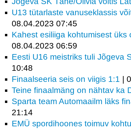
Jõgeva SK Tähe/Olivia võitis Läti
U13 tütarlaste vanuseklassis võ
08.04.2023 07:45
Kahest esiliiga kohtumisest ük
08.04.2023 06:59
Eesti U16 meistriks tuli Jõgeva 
10:48
Finaalseeria seis on viigis 1:1
| 
Teine finaalmäng on nähtav ka D
Sparta team Automaailm läks fin
21:14
EMÜ spordihoones toimuv kohtu