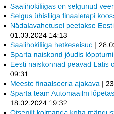
Saalihokiliigas on selgunud veera
Selgus ühisliiga finaaletapi koos
Nädalavahetusel peetakse Eesti
01.03.2024 14:13
Saalihokiliiga hetkeseisud
| 28.0
Sparta naiskond jõudis lõppturnii
Eesti naiskonnad peavad Lätis o
09:31
Meeste finaalseeria ajakava
| 23
Sparta team Automaailm lõpetas 
18.02.2024 19:32
Otsepilt kolmanda koha mängus