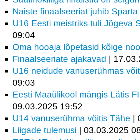
Naiste finaalseeriat juhib Sparta
U16 Eesti meistriks tuli Jõgeva 
09:04
Oma hooaja lõpetasid kõige no
Finaalseeriate ajakavad
| 17.03
U16 neidude vanuserühmas või
09:03
Eesti Maaülikool mängis Lätis F
09.03.2025 19:52
U14 vanuserühma vöitis Tähe
| 
Liigade tulemusi
| 03.03.2025 0