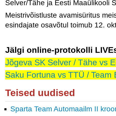
Selver/Tähe ja Eesti Maaülikooli S
Meistrivõistluste avamisüritus meist
esindajate osavõtul toimub 12. ok
Jälgi online-protokolli LIVE
Jõgeva SK Selver / Tähe vs E
Saku Fortuna vs TTÜ / Team E
Teised uudised
Sparta Team Automaailm II krooni