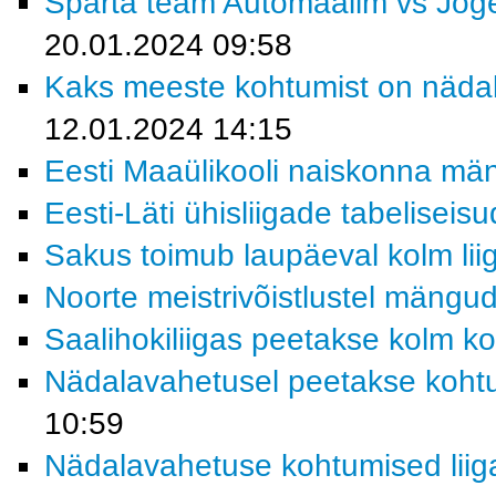
Sparta team Automaailm vs Jõge
20.01.2024 09:58
Kaks meeste kohtumist on nädala
12.01.2024 14:15
Eesti Maaülikooli naiskonna män
Eesti-Läti ühisliigade tabeliseisu
Sakus toimub laupäeval kolm li
Noorte meistrivõistlustel mängu
Saalihokiliigas peetakse kolm k
Nädalavahetusel peetakse kohtum
10:59
Nädalavahetuse kohtumised lii