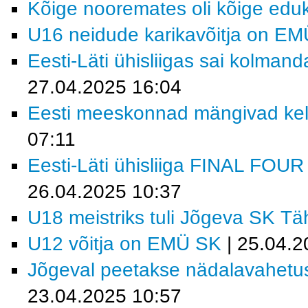
Kõige nooremates oli kõige e
U16 neidude karikavõitja on E
Eesti-Läti ühisliigas sai kolma
27.04.2025 16:04
Eesti meeskonnad mängivad kell
07:11
Eesti-Läti ühisliiga FINAL FOU
26.04.2025 10:37
U18 meistriks tuli Jõgeva SK Tä
U12 võitja on EMÜ SK
| 25.04.2
Jõgeval peetakse nädalavahetuse
23.04.2025 10:57