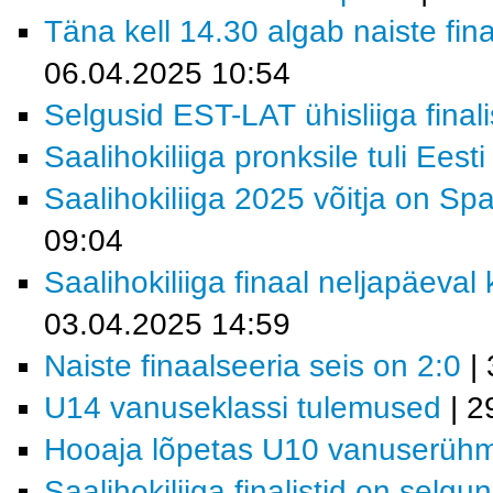
Täna kell 14.30 algab naiste fi
06.04.2025 10:54
Selgusid EST-LAT ühisliiga finali
Saalihokiliiga pronksile tuli Eest
Saalihokiliiga 2025 võitja on Sp
09:04
Saalihokiliiga finaal neljapäeval
03.04.2025 14:59
Naiste finaalseeria seis on 2:0
| 
U14 vanuseklassi tulemused
| 2
Hooaja lõpetas U10 vanuserüh
Saalihokiliiga finalistid on selgu