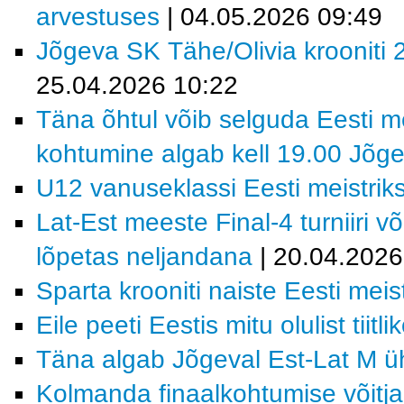
arvestuses
| 04.05.2026 09:49
Jõgeva SK Tähe/Olivia krooniti 2
25.04.2026 10:22
Täna õhtul võib selguda Eesti me
kohtumine algab kell 19.00 Jõge
U12 vanuseklassi Eesti meistrik
Lat-Est meeste Final-4 turniiri v
lõpetas neljandana
| 20.04.2026
Sparta krooniti naiste Eesti meist
Eile peeti Eestis mitu olulist tiitl
Täna algab Jõgeval Est-Lat M ühi
Kolmanda finaalkohtumise võitja