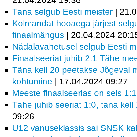
21.04.2024 19:36
Täna selgub Eesti meister
| 21.
Kolmandat hooaega järjest selgu
finaalmängus
| 20.04.2024 20:1
Nädalavahetusel selgub Eesti m
Finaalseeriat juhib 2:1 Tähe m
Täna kell 20 peetakse Jõgeval m
kohtumine
| 17.04.2024 09:27
Meeste finaalseerias on seis 1:1
Tähe juhib seeriat 1:0, täna kel
09:26
U12 vanuseklassis sai SNSK ka