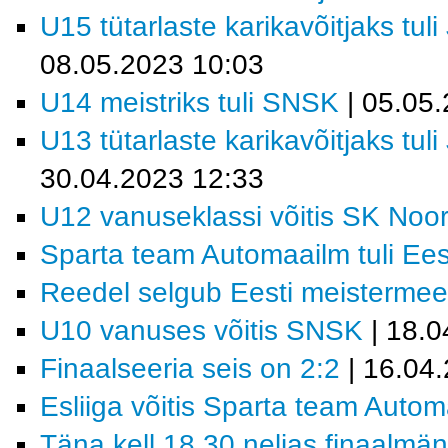
U15 tütarlaste karikavõitjaks tu
08.05.2023 10:03
U14 meistriks tuli SNSK
| 05.05
U13 tütarlaste karikavõitjaks tu
30.04.2023 12:33
U12 vanuseklassi võitis SK Noo
Sparta team Automaailm tuli Eest
Reedel selgub Eesti meisterme
U10 vanuses võitis SNSK
| 18.0
Finaalseeria seis on 2:2
| 16.04
Esliiga võitis Sparta team Auto
Täna kell 18.30 neljas finaalmän