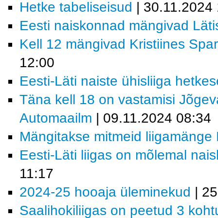
Hetke tabeliseisud
| 30.11.2024 
Eesti naiskonnad mängivad Läti
Kell 12 mängivad Kristiines Spar
12:00
Eesti-Läti naiste ühisliiga hetkes
Täna kell 18 on vastamisi Jõgev
Automaailm
| 09.11.2024 08:34
Mängitakse mitmeid liigamänge E
Eesti-Läti liigas on mõlemal na
11:17
2024-25 hooaja üleminekud
| 25
Saalihokiliigas on peetud 3 koht