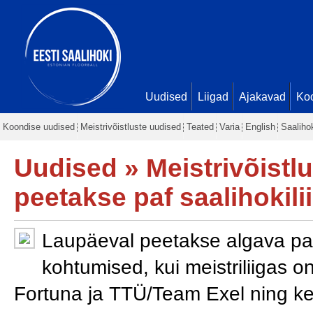
Uudised
Liigad
Ajakavad
Ko
Koondise uudised
Meistrivõistluste uudised
Teated
Varia
English
Saaliho
Uudised
»
Meistrivõistl
peetakse paf saalihokil
Laupäeval peetakse algava paf
kohtumised, kui meistriliigas on
Fortuna ja TTÜ/Team Exel ning ke