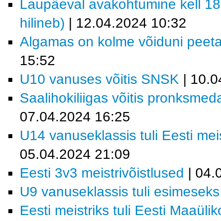
Laupäeval avakohtumine kell 18
hilineb)
| 12.04.2024 10:32
Algamas on kolme võiduni peeta
15:52
U10 vanuses võitis SNSK
| 10.0
Saalihokiliigas võitis pronksmeda
07.04.2024 16:25
U14 vanuseklassis tuli Eesti me
05.04.2024 21:09
Eesti 3v3 meistrivõistlused
| 04.
U9 vanuseklassis tuli esimese
Eesti meistriks tuli Eesti Maaüli