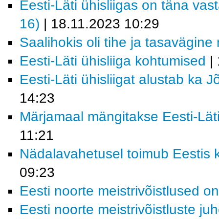
Eesti-Läti ühisliigas on täna vast
16)
| 18.11.2023 10:29
Saalihokis oli tihe ja tasavägin
Eesti-Läti ühisliiga kohtumised
| 
Eesti-Läti ühisliigat alustab ka
14:23
Märjamaal mängitakse Eesti-Läti 
11:21
Nädalavahetusel toimub Eestis k
09:23
Eesti noorte meistrivõistlused o
Eesti noorte meistrivõistluste ju