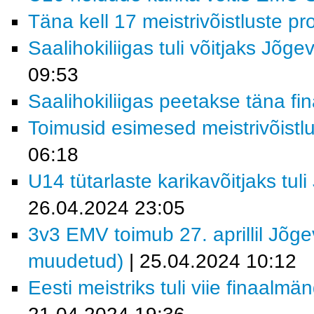
Täna kell 17 meistrivõistluste p
Saalihokiliigas tuli võitjaks Jõge
09:53
Saalihokiliigas peetakse täna f
Toimusid esimesed meistrivõistl
06:18
U14 tütarlaste karikavõitjaks tu
26.04.2024 23:05
3v3 EMV toimub 27. aprillil Jõg
muudetud)
| 25.04.2024 10:12
Eesti meistriks tuli viie finaal