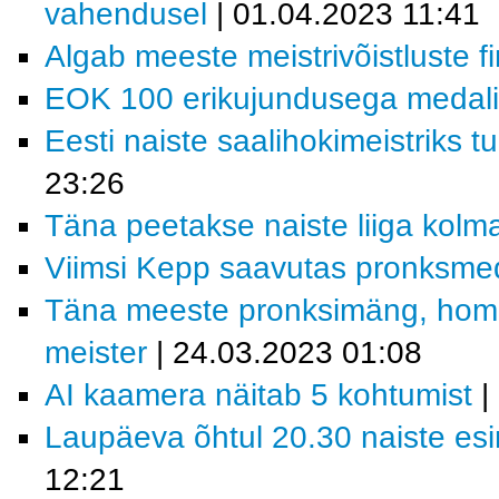
vahendusel
| 01.04.2023 11:41
Algab meeste meistrivõistluste f
EOK 100 erikujundusega medal
Eesti naiste saalihokimeistriks t
23:26
Täna peetakse naiste liiga kol
Viimsi Kepp saavutas pronksme
Täna meeste pronksimäng, homme
meister
| 24.03.2023 01:08
AI kaamera näitab 5 kohtumist
|
Laupäeva õhtul 20.30 naiste es
12:21