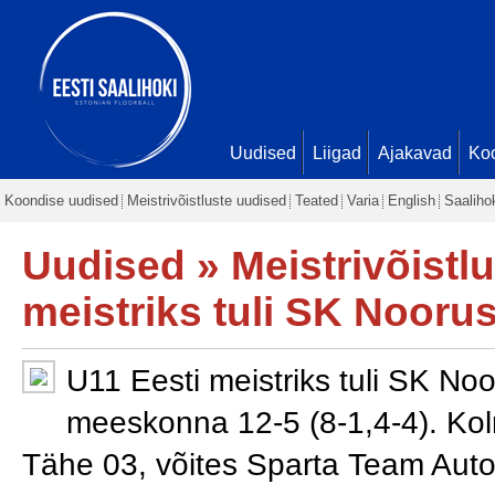
Uudised
Liigad
Ajakavad
Ko
Koondise uudised
Meistrivõistluste uudised
Teated
Varia
English
Saaliho
Uudised
»
Meistrivõistl
meistriks tuli SK Nooru
U11 Eesti meistriks tuli SK Noo
meeskonna 12-5 (8-1,4-4). Kol
Tähe 03, võites Sparta Team Auto