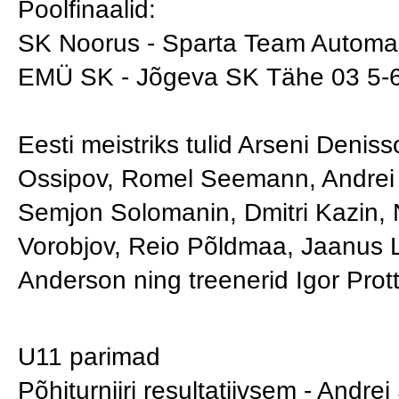
Poolfinaalid:
SK Noorus - Sparta Team Automaa
EMÜ SK - Jõgeva SK Tähe 03 5-6 
Eesti meistriks tulid Arseni Deni
Ossipov, Romel Seemann, Andrei S
Semjon Solomanin, Dmitri Kazin, N
Vorobjov, Reio Põldmaa, Jaanus 
Anderson ning treenerid Igor Prot
U11 parimad
Põhiturniiri resultatiivsem - Andr