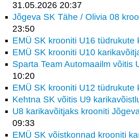
31.05.2026 20:37
Jõgeva SK Tähe / Olivia 08 kroon
23:50
EMÜ SK krooniti U16 tüdrukute k
EMÜ SK krooniti U10 karikavõitj
Sparta Team Automaailm võitis U
10:20
EMÜ SK krooniti U12 tüdrukute k
Kehtna SK võitis U9 karikavõist
U8 karikavõitjaks krooniti Jõgev
09:33
EMÜ SK võistkonnad krooniti kar