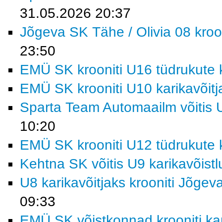
31.05.2026 20:37
Jõgeva SK Tähe / Olivia 08 kroon
23:50
EMÜ SK krooniti U16 tüdrukute k
EMÜ SK krooniti U10 karikavõitj
Sparta Team Automaailm võitis U
10:20
EMÜ SK krooniti U12 tüdrukute k
Kehtna SK võitis U9 karikavõist
U8 karikavõitjaks krooniti Jõgev
09:33
EMÜ SK võistkonnad krooniti kar