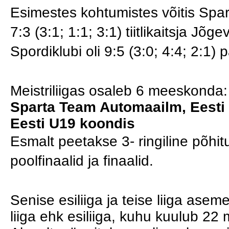
Esimestes kohtumistes võitis Sp
7:3 (3:1; 1:1; 3:1) tiitlikaitsja J
Spordiklubi oli 9:5 (3:0; 4:4; 2:1
Meistriliigas osaleb 6 meeskonda
Sparta Team Automaailm, Eesti
Eesti U19 koondis
Esmalt peetakse 3- ringiline põhitu
poolfinaalid ja finaalid.
Senise esiliiga ja teise liiga ase
liiga ehk esiliiga, kuhu kuulub 2