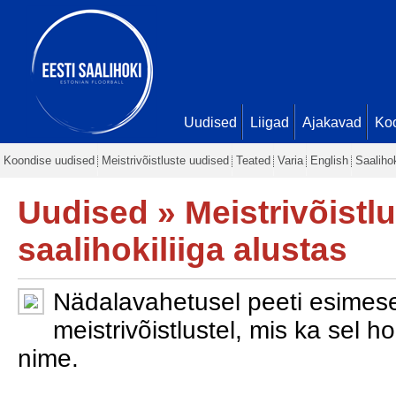
Uudised
Liigad
Ajakavad
Ko
Koondise uudised
Meistrivõistluste uudised
Teated
Varia
English
Saaliho
Uudised
»
Meistrivõistl
saalihokiliiga alustas
Nädalavahetusel peeti esimese
meistrivõistlustel, mis ka sel 
nime.