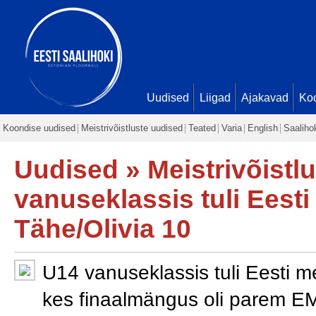
Uudised
Liigad
Ajakavad
Ko
Koondise uudised
Meistrivõistluste uudised
Teated
Varia
English
Saaliho
Uudised
»
Meistrivõistl
vanuseklassis tuli Eest
Tähe/Olivia 10
U14 vanuseklassis tuli Eesti m
kes finaalmängus oli parem E