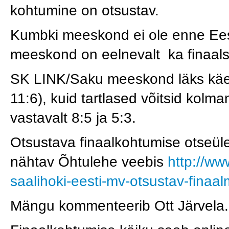
kohtumine on otsustav.
Kumbki meeskond ei ole enne Eesti
meeskond on eelnevalt ka finaals
SK LINK/Saku meeskond läks käeso
11:6), kuid tartlased võitsid kolm
vastavalt 8:5 ja 5:3.
Otsustava finaalkohtumise otseül
nähtav Õhtulehe veebis
http://ww
saalihoki-eesti-mv-otsustav-finaal
Mängu kommenteerib Ott Järvela