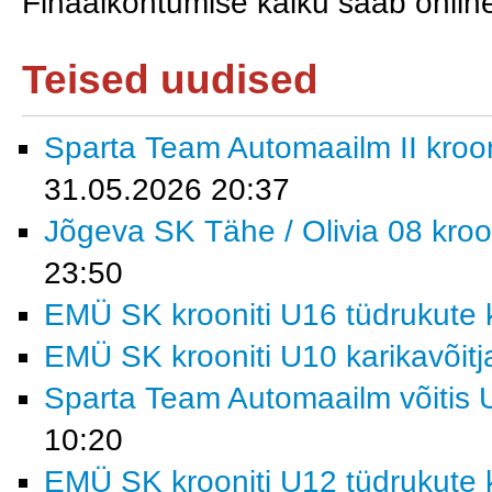
Finaalkohtumise käiku saab online
Teised uudised
Sparta Team Automaailm II krooni
31.05.2026 20:37
Jõgeva SK Tähe / Olivia 08 kroon
23:50
EMÜ SK krooniti U16 tüdrukute k
EMÜ SK krooniti U10 karikavõitj
Sparta Team Automaailm võitis U
10:20
EMÜ SK krooniti U12 tüdrukute k