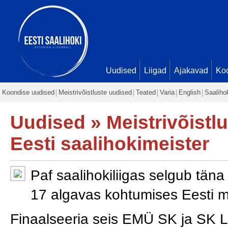
Uudised
Liigad
Ajakavad
Ko
Koondise uudised
Meistrivõistluste uudised
Teated
Varia
English
Saaliho
Uudised
»
Meistrivõistl
Eesti saalihokimeister
Paf saalihokiliigas selgub täna
17 algavas kohtumises Eesti 
Finaalseeria seis EMÜ SK ja SK L