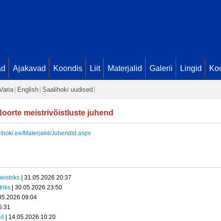
ad
Ajakavad
Koondis
Liit
Materjalid
Galerii
Lingid
Koo
Varia
English
Saalihoki uudised
oorte meistrivõistluste juhend
lihoki.ee/Materjalid/Juhendid.aspx
eistriks
| 31.05.2026 20:37
riks
| 30.05.2026 23:50
05.2026 09:04
5:31
ed
| 14.05.2026 10:20