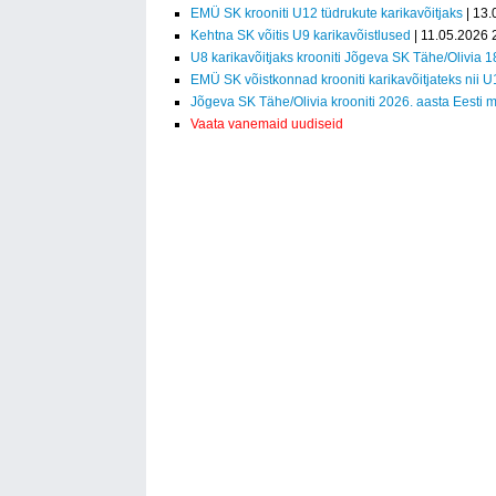
EMÜ SK krooniti U12 tüdrukute karikavõitjaks
| 13.
Kehtna SK võitis U9 karikavõistlused
| 11.05.2026 
U8 karikavõitjaks krooniti Jõgeva SK Tähe/Olivia 1
EMÜ SK võistkonnad krooniti karikavõitjateks nii 
Jõgeva SK Tähe/Olivia krooniti 2026. aasta Eesti m
Vaata vanemaid uudiseid