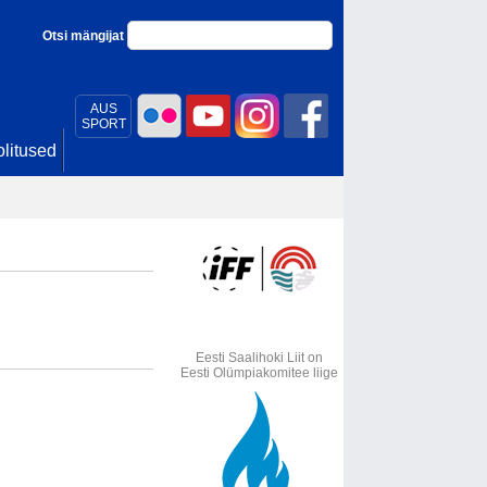
Otsi mängijat
AUS
SPORT
litused
Eesti Saalihoki Liit on
Eesti Olümpiakomitee liige