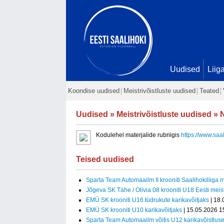
Uudised
Liig
Koondise uudised
Meistrivõistluste uudised
Teated
Uudised
»
Meistrivõistluste uudised
» N
Kodulehel materjalide rubriigis
https://www.saa
Teised uudised
Sparta Team Automaailm II krooniti Saalihokiliiga m
Jõgeva SK Tähe / Olivia 08 krooniti U18 Eesti meist
EMÜ SK krooniti U16 tüdrukute karikavõitjaks
| 18.
EMÜ SK krooniti U10 karikavõitjaks
| 15.05.2026 1
Sparta Team Automaailm võitis U12 karikavõistlus