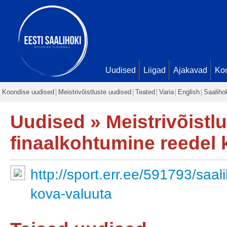
Uudised
Liigad
Ajakavad
Ko
Koondise uudised
Meistrivõistluste uudised
Teated
Varia
English
Saaliho
Uudised
»
Meistrivõistl
finaalkohtumine reedel k
http://sport.err.ee/591793/saali
kova-valuuta