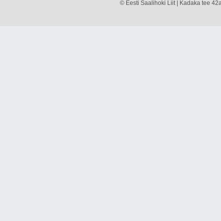
© Eesti Saalihoki Liit | Kadaka tee 42a