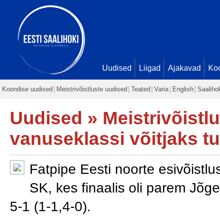
Uudised
Liigad
Ajakavad
Ko
Koondise uudised
Meistrivõistluste uudised
Teated
Varia
English
Saaliho
Uudised
»
Meistrivõistl
vanuseklassi võitjaks t
Fatpipe Eesti noorte esivõistl
SK, kes finaalis oli parem Jõg
5-1 (1-1,4-0).