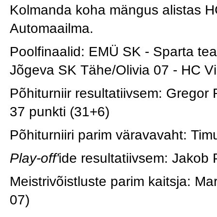
Kolmanda koha mängus alistas HC
Automaailma.
Poolfinaalid: EMÜ SK - Sparta te
Jõgeva SK Tähe/Olivia 07 - HC Vip
Põhiturniir resultatiivsem: Grego
37 punkti (31+6)
Põhiturniiri parim väravavaht: Tim
Play-off'
ide resultatiivsem: Jako
Meistrivõistluste parim kaitsja: 
07)