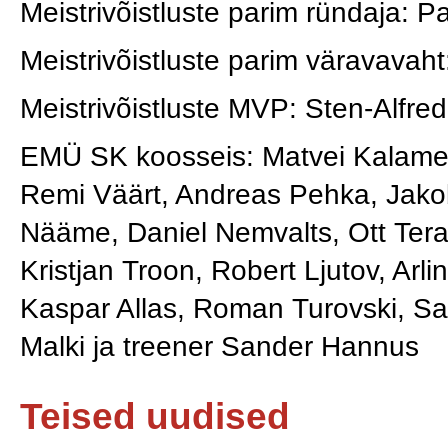
Meistrivõistluste parim ründaja: Pa
Meistrivõistluste parim väravavah
Meistrivõistluste MVP: Sten-Alf
EMÜ SK koosseis: Matvei Kalamee
Remi Väärt, Andreas Pehka, Jako
Nääme, Daniel Nemvalts, Ott Tera,
Kristjan Troon, Robert Ljutov, Arli
Kaspar Allas, Roman Turovski, S
Malki ja treener Sander Hannus
Teised uudised