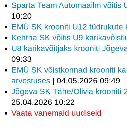
Sparta Team Automaailm võitis U
10:20
EMÜ SK krooniti U12 tüdrukute k
Kehtna SK võitis U9 karikavõist
U8 karikavõitjaks krooniti Jõgev
09:33
EMÜ SK võistkonnad krooniti kar
arvestuses
| 04.05.2026 09:49
Jõgeva SK Tähe/Olivia krooniti 2
25.04.2026 10:22
Vaata vanemaid uudiseid