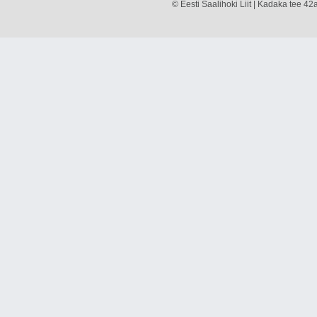
© Eesti Saalihoki Liit | Kadaka tee 42a