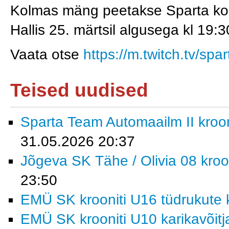
Kolmas mäng peetakse Sparta k
Hallis 25. märtsil algusega kl 19:
Vaata otse
https://m.twitch.tv/spa
Teised uudised
Sparta Team Automaailm II krooni
31.05.2026 20:37
Jõgeva SK Tähe / Olivia 08 kroon
23:50
EMÜ SK krooniti U16 tüdrukute k
EMÜ SK krooniti U10 karikavõitj