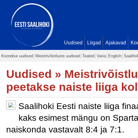
Uudised
Liigad
Ajakavad
Ko
Koondise uudised
Meistrivõistluste uudised
Teated
Varia
English
Saaliho
Uudised
»
Meistrivõistl
peetakse naiste liiga k
Saalihoki Eesti naiste liiga fi
kaks esimest mängu on Sparta 
naiskonda vastavalt 8:4 ja 7:1.