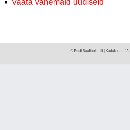
Vaata vanemaid uudiseid
© Eesti Saalihoki Liit | Kadaka tee 42a