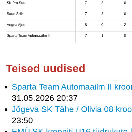
SK Pro Sura
7
3
0
Saue SHK
7
3
0
Aegna Ajee
8
0
2
Sparta Team Automaailm III
7
1
0
Teised uudised
Sparta Team Automaailm II krooni
31.05.2026 20:37
Jõgeva SK Tähe / Olivia 08 kroon
23:50
EMÜ SK krooniti U16 tüdrukute k