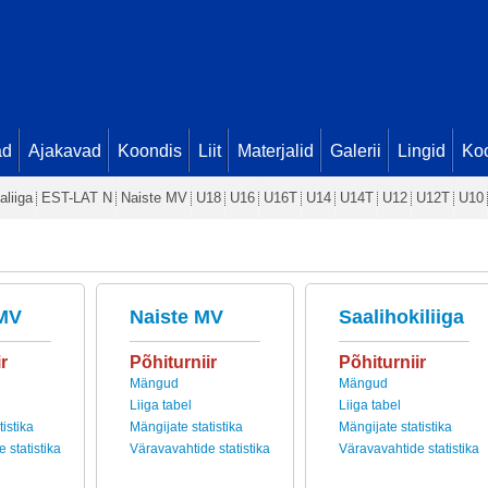
ad
Ajakavad
Koondis
Liit
Materjalid
Galerii
Lingid
Koo
aliiga
EST-LAT N
Naiste MV
U18
U16
U16T
U14
U14T
U12
U12T
U10
MV
Naiste MV
Saalihokiliiga
r
Põhiturniir
Põhiturniir
Mängud
Mängud
Liiga tabel
Liiga tabel
istika
Mängijate statistika
Mängijate statistika
 statistika
Väravavahtide statistika
Väravavahtide statistika