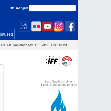
Otsi mängijat
AUS
SPORT
litused
U9
U8
Raplamaa MV
EELMISED HOOAJAD
Eesti Saalihoki Liit on
Eesti Olümpiakomitee liige