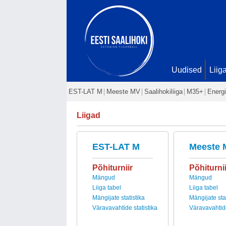
Uudised
Liig
EST-LAT M
Meeste MV
Saalihokiliiga
M35+
Energi
Liigad
EST-LAT M
Meeste 
Põhiturniir
Põhiturnii
Mängud
Mängud
Liiga tabel
Liiga tabel
Mängijate statistika
Mängijate stat
Väravavahtide statistika
Väravavahtide