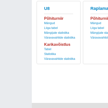
U8
Raplam
Põhiturniir
Põhiturnii
Mängud
Mängud
Liiga tabel
Liiga tabel
Mängijate statistika
Mängijate stat
Väravavahtide statistika
Väravavahtide
Karikavõistlus
Tabel
Statistika
Väravavahtide statistika