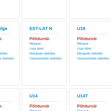
iiga
EST-LAT N
U18
r
Põhiturniir
Põhiturniir
Mängud
Mängud
Liiga tabel
Liiga tabel
istika
Mängijate statistika
Mängijate statistika
 statistika
Väravavahtide statistika
Väravavahtide statistika
U14
U14T
r
Põhiturniir
Põhiturniir