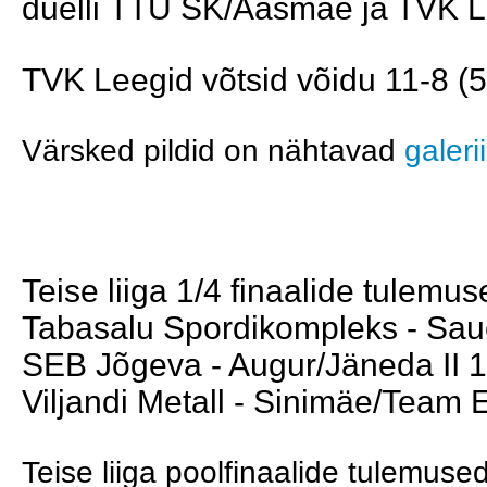
duelli
TTÜ SK/Ääsmäe ja TVK L
TVK Leegid võtsid võidu 11-8 (5-
Värsked pildid on nähtavad
galeri
Teise liiga 1/4 finaalide tulemus
Tabasalu Spordikompleks - Saue
SEB Jõgeva - Augur/Jäneda II 11
Viljandi Metall - Sinimäe/Team E
Teise liiga poolfinaalide tulemused