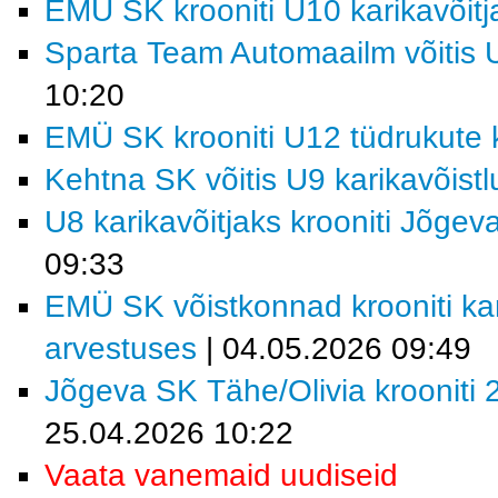
EMÜ SK krooniti U10 karikavõitj
Sparta Team Automaailm võitis U
10:20
EMÜ SK krooniti U12 tüdrukute k
Kehtna SK võitis U9 karikavõist
U8 karikavõitjaks krooniti Jõgev
09:33
EMÜ SK võistkonnad krooniti kar
arvestuses
| 04.05.2026 09:49
Jõgeva SK Tähe/Olivia krooniti 2
25.04.2026 10:22
Vaata vanemaid uudiseid