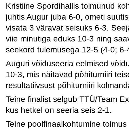
Kristiine Spordihallis toimunud k
juhtis Augur juba 6-0, ometi suuti
visata 3 väravat seisuks 6-3. Seejä
viie minutiga eduks 10-3 ning saa
seekord tulemusega 12-5 (4-0; 6-4
Auguri võiduseeria eelmised võidu
10-3, mis näitavad põhiturniiri te
resultatiivsust põhiturniiri kolma
Teine finalist selgub TTÜ/Team Ex
kus hetkel on seeria seis 2-1.
Teine poolfinaalkohtumine toimus l