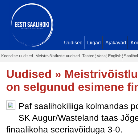
Uudised
Liigad
Ajakavad
Ko
Koondise uudised
Meistrivõistluste uudised
Teated
Varia
English
Saaliho
Uudised
»
Meistrivõistl
on selgunud esimene final
Paf saalihokiliiga kolmandas poo
SK Augur/Wasteland taas Jõge
finaalikoha seeriavõiduga 3-0.