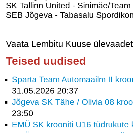
SK Tallinn United - Sinimäe/Team E
SEB Jõgeva - Tabasalu Spordikomp
Vaata Lembitu Kuuse ülevaade
Teised uudised
Sparta Team Automaailm II krooni
31.05.2026 20:37
Jõgeva SK Tähe / Olivia 08 kroon
23:50
EMÜ SK krooniti U16 tüdrukute k