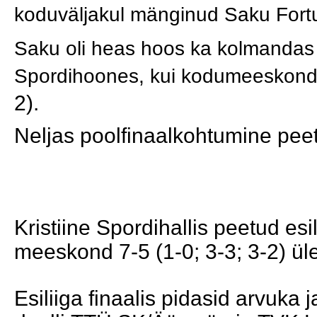
koduväljakul mänginud Saku For
Saku oli heas hoos ka kolmandas
Spordihoones, kui kodumeeskond 
2).
Neljas poolfinaalkohtumine peeta
Kristiine Spordihallis peetud es
meeskond 7-5 (1-0; 3-3; 3-2) ül
Esiliiga finaalis pidasid arvuka