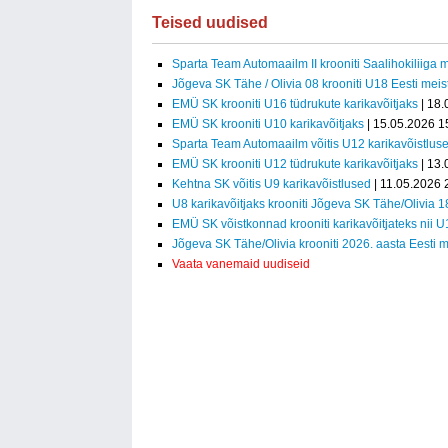
Teised uudised
Sparta Team Automaailm II krooniti Saalihokiliiga m
Jõgeva SK Tähe / Olivia 08 krooniti U18 Eesti meist
EMÜ SK krooniti U16 tüdrukute karikavõitjaks
| 18.
EMÜ SK krooniti U10 karikavõitjaks
| 15.05.2026 1
Sparta Team Automaailm võitis U12 karikavõistlus
EMÜ SK krooniti U12 tüdrukute karikavõitjaks
| 13.
Kehtna SK võitis U9 karikavõistlused
| 11.05.2026 
U8 karikavõitjaks krooniti Jõgeva SK Tähe/Olivia 1
EMÜ SK võistkonnad krooniti karikavõitjateks nii 
Jõgeva SK Tähe/Olivia krooniti 2026. aasta Eesti m
Vaata vanemaid uudiseid