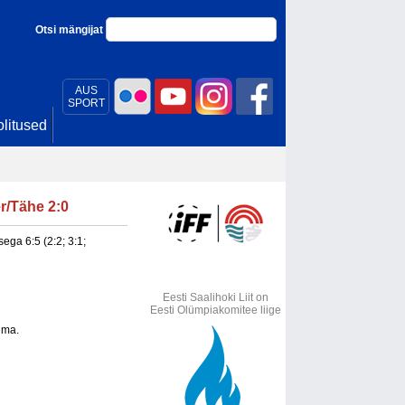
Otsi mängijat
AUS
SPORT
litused
er/Tähe 2:0
ega 6:5 (2:2; 3:1;
Eesti Saalihoki Liit on
Eesti Olümpiakomitee liige
ima.