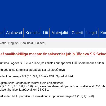
ad
Ajakavad
Koondis
Liit
Materjalid
Galerii
Lingid
Koo
Varia
English
Saalihoki uudised
af saalihokiliiga meeste finaalseeriat juhib Jõgeva SK Selv
2:0 juhtima Jõgeva SK Selver/Tähe, kes alistas pühapäeval TTÜ Spordihoones tulemus
g peetakse järgmisel laupäeval kell 18.30 Jõgeval.
ilm tulemusega 6:3 (0:1; 3:2; 3:0) üle EMÜ Spordiklubist.
selgitamiseks kasutada karistusviskeid ehk
bulliteid.
1: 1:1; 2:3; 0:0; kv 1:0) ning asus finaalseeriat Sparta Spordiseltsi vastu 2:0 juht
se järgmisel laupäeval kell 14 Kiilis.
sust võita EMÜ Spordiklubi II meeskonna lõpptulemusega 6:4 (1:1; 1;3; 4:0).