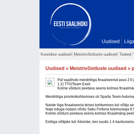
Uudised
Liig
Koondise uudised
Meistrivõistluste uudised
Teated
Uudised
»
Meistrivõistluste uudised
» p
Paf saalihoki meistriliiga finaalseeriat asus 
1:2) TTÜ/Team Exeli.
Kolme võiduni peetava seeria kolmas finaalmän
Meistriliiga pronksikohtumises oli Sparta Team Automaa
Naiste liiga finaalseeria teises kohtumises tuli võitja 
Napi eduga noppis võidu Saku Fortuna tulemusega 6:5 (2:
Kolme võiduni peetava seeria kolmas finaalmäng peetak
Esiliiga võitjaks tuli Ääsmäe, kes suutis 1:4 kaotussei