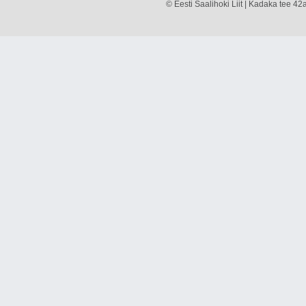
© Eesti Saalihoki Liit | Kadaka tee 42a