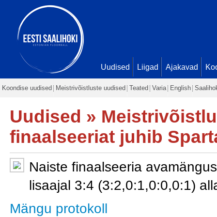
Uudised
Liigad
Ajakavad
Ko
Koondise uudised
Meistrivõistluste uudised
Teated
Varia
English
Saaliho
Uudised
»
Meistrivõistl
finaalseeriat juhib Spart
Naiste finaalseeria avamängus 
lisaajal 3:4 (3:2,0:1,0:0,0:1) al
Mängu protokoll