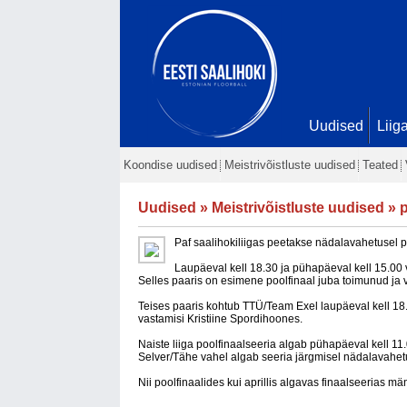
Uudised
Liig
Koondise uudised
Meistrivõistluste uudised
Teated
Uudised
»
Meistrivõistluste uudised
» p
Paf saalihokiliigas peetakse nädalavahetusel p
Laupäeval kell 18.30 ja pühapäeval kell 15.0
Selles paaris on esimene poolfinaal juba toimunud ja 
Teises paaris kohtub TTÜ/Team Exel laupäeval kell 
vastamisi Kristiine Spordihoones.
Naiste liiga poolfinaalseeria algab pühapäeval kell 
Selver/Tähe vahel algab seeria järgmisel nädalavahet
Nii poolfinaalides kui aprillis algavas finaalseerias m