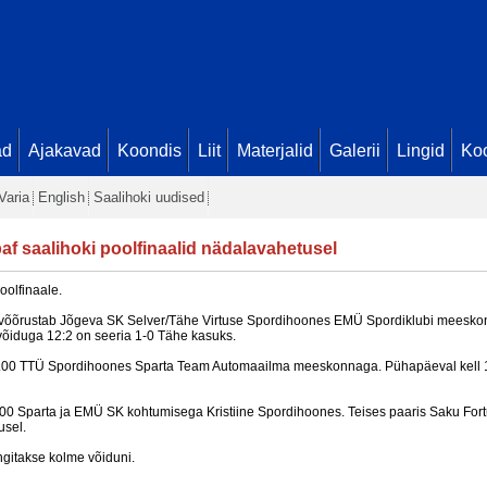
ad
Ajakavad
Koondis
Liit
Materjalid
Galerii
Lingid
Koo
Varia
English
Saalihoki uudised
af saalihoki poolfinaalid nädalavahetusel
oolfinaale.
0 võõrustab Jõgeva SK Selver/Tähe Virtuse Spordihoones EMÜ Spordiklubi meesko
võiduga 12:2 on seeria 1-0 Tähe kasuks.
18.00 TTÜ Spordihoones Sparta Team Automaailma meeskonnaga. Pühapäeval kell 1
11.00 Sparta ja EMÜ SK kohtumisega Kristiine Spordihoones. Teises paaris Saku For
usel.
ängitakse kolme võiduni.