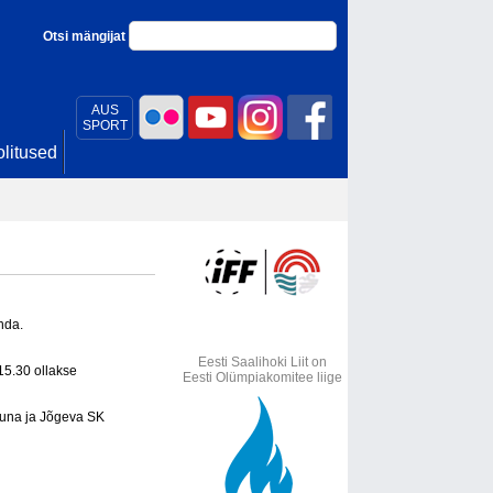
Otsi mängijat
AUS
SPORT
litused
nda.
Eesti Saalihoki Liit on
5.30 ollakse
Eesti Olümpiakomitee liige
tuna ja Jõgeva SK