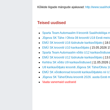
Kõikide liigade mängude ajakavad:
http://www.saaliho
Teised uudised
Sparta Team Automaailm II krooniti Saalihokiliiga m
Jõgeva SK Tähe / Olivia 08 krooniti U18 Eesti meist
EMÜ SK krooniti U16 tüdrukute karikavõitjaks
| 18.
EMÜ SK krooniti U10 karikavõitjaks
| 15.05.2026 1
Sparta Team Automaailm võitis U12 karikavõistlus
EMÜ SK krooniti U12 tüdrukute karikavõitjaks
| 13.
Kehtna SK võitis U9 karikavõistlused
| 11.05.2026 
U8 karikavõitjaks krooniti Jõgeva SK Tähe/Olivia 1
EMÜ SK võistkonnad krooniti karikavõitjateks nii 
Jõgeva SK Tähe/Olivia krooniti 2026. aasta Eesti m
Vaata vanemaid uudiseid