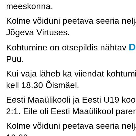
meeskonna.
Kolme võiduni peetava seeria nelj
Jõgeva Virtuses.
D
Kohtumine on otsepildis nähtav
Puu.
Kui vaja läheb ka viiendat kohtumi
kell 18.30 Õismäel.
Eesti Maaülikooli ja Eesti U19 ko
2:1. Eile oli Eesti Maaülikool pare
Kolme võiduni peetava seeria nelj