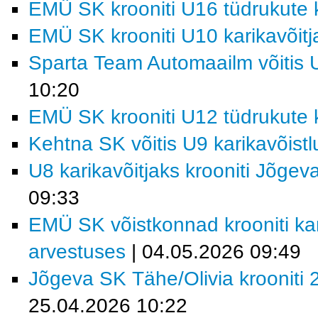
EMÜ SK krooniti U16 tüdrukute k
EMÜ SK krooniti U10 karikavõitj
Sparta Team Automaailm võitis U
10:20
EMÜ SK krooniti U12 tüdrukute k
Kehtna SK võitis U9 karikavõist
U8 karikavõitjaks krooniti Jõgev
09:33
EMÜ SK võistkonnad krooniti kar
arvestuses
| 04.05.2026 09:49
Jõgeva SK Tähe/Olivia krooniti 2
25.04.2026 10:22