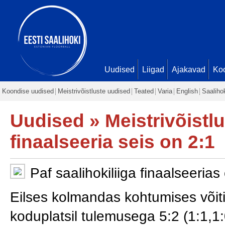
Uudised
Liigad
Ajakavad
Ko
Koondise uudised
Meistrivõistluste uudised
Teated
Varia
English
Saaliho
Uudised
»
Meistrivõistl
finaalseeria seis on 2:1
Paf saalihokiliiga finaalseerias
Eilses kolmandas kohtumises või
koduplatsil tulemusega 5:2 (1:1,1