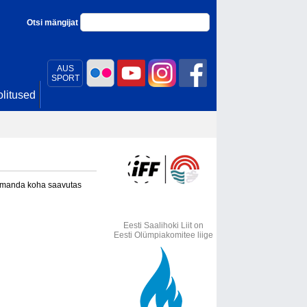
Otsi mängijat
AUS
SPORT
litused
Kolmanda koha saavutas
Eesti Saalihoki Liit on
Eesti Olümpiakomitee liige