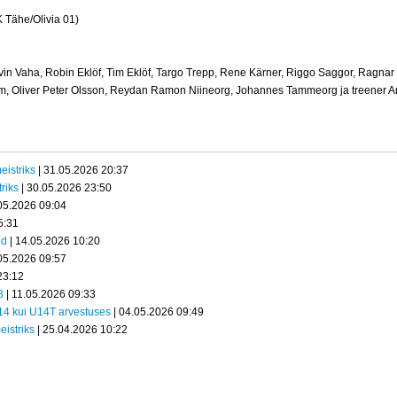
K Tähe/Olivia 01)
n Vaha, Robin Eklöf, Tim Eklöf, Targo Trepp, Rene Kärner, Riggo Saggor, Ragnar 
om, Oliver Peter Olsson, Reydan Ramon Niineorg, Johannes Tammeorg ja treener A
eistriks
| 31.05.2026 20:37
riks
| 30.05.2026 23:50
05.2026 09:04
5:31
ed
| 14.05.2026 10:20
05.2026 09:57
23:12
8
| 11.05.2026 09:33
U14 kui U14T arvestuses
| 04.05.2026 09:49
eistriks
| 25.04.2026 10:22