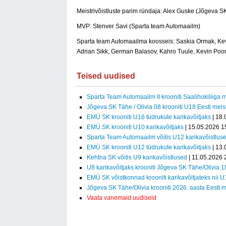
Meistrivõistluste parim ründaja: Alex Guske (Jõgeva S
MVP: Stenver Savi (Sparta team Automaailm)
Sparta team Automaailma koosseis: Saskia Ormak, Kevi
Adrian Sikk, German Balasov, Kahro Tuule, Kevin Po
Teised uudised
Sparta Team Automaailm II krooniti Saalihokiliiga m
Jõgeva SK Tähe / Olivia 08 krooniti U18 Eesti meist
EMÜ SK krooniti U16 tüdrukute karikavõitjaks
| 18.
EMÜ SK krooniti U10 karikavõitjaks
| 15.05.2026 1
Sparta Team Automaailm võitis U12 karikavõistlus
EMÜ SK krooniti U12 tüdrukute karikavõitjaks
| 13.
Kehtna SK võitis U9 karikavõistlused
| 11.05.2026 
U8 karikavõitjaks krooniti Jõgeva SK Tähe/Olivia 1
EMÜ SK võistkonnad krooniti karikavõitjateks nii 
Jõgeva SK Tähe/Olivia krooniti 2026. aasta Eesti m
Vaata vanemaid uudiseid