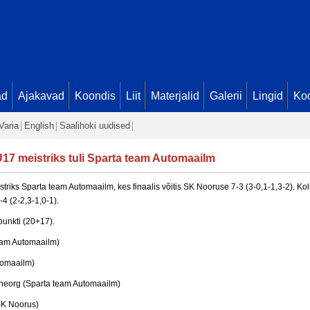
ad
Ajakavad
Koondis
Liit
Materjalid
Galerii
Lingid
Koo
Varia
English
Saalihoki uudised
17 meistriks tuli Sparta team Automaailm
istriks Sparta team Automaailm, kes finaalis võitis SK Nooruse 7-3 (3-0,1-1,3-2). 
4 (2-2,3-1,0-1).
punkti (20+17).
team Automaailm)
utomaailm)
ineorg (Sparta team Automaailm)
(SK Noorus)