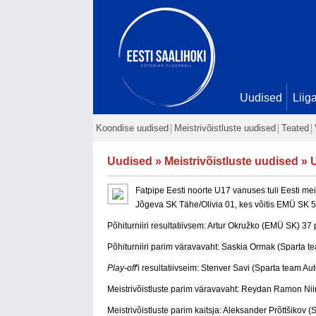
Uudised
Liig
Koondise uudised
Meistrivõistluste uudised
Teated
Uudised
»
Meistrivõistluste uudised
» U
Fatpipe Eesti noorte U17 vanuses tuli Eesti me
Jõgeva SK Tähe/Olivia 01, kes võitis EMÜ SK 5-
Põhiturniiri resultatiivsem: Artur Okružko (EMÜ SK) 37 
Põhiturniiri parim väravavaht: Saskia Ormak (Sparta 
Play-off
'i resultatiivseim: Stenver Savi (Sparta team A
Meistrivõistluste parim väravavaht: Reydan Ramon Ni
Meistrivõistluste parim kaitsja: Aleksander Prõttšikov 