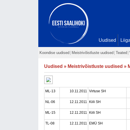
Uudised
Liig
Koondise uudised
Meistrivõistluste uudised
Teated
Uudised
»
Meistrivõistluste uudised
» M
ML-13
10.11.2011
Virtuse SH
NL-06
12.11.2011
Kiili SH
ML-15
12.11.2011
Kiili SH
TL-08
12.11.2011
EMÜ SH