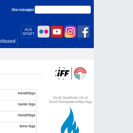
Otsi mängijat
AUS
SPORT
litused
meistriliiga
Eesti Saalihoki Liit on
Eesti Olümpiakomitee liige
naiste liiga
meistriliiga
teine liiga