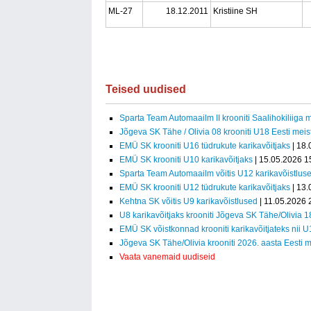
ML-27
18.12.2011
Kristiine SH
Teised uudised
Sparta Team Automaailm II krooniti Saalihokiliiga m
Jõgeva SK Tähe / Olivia 08 krooniti U18 Eesti meist
EMÜ SK krooniti U16 tüdrukute karikavõitjaks
| 18.
EMÜ SK krooniti U10 karikavõitjaks
| 15.05.2026 1
Sparta Team Automaailm võitis U12 karikavõistlus
EMÜ SK krooniti U12 tüdrukute karikavõitjaks
| 13.
Kehtna SK võitis U9 karikavõistlused
| 11.05.2026 
U8 karikavõitjaks krooniti Jõgeva SK Tähe/Olivia 1
EMÜ SK võistkonnad krooniti karikavõitjateks nii 
Jõgeva SK Tähe/Olivia krooniti 2026. aasta Eesti m
Vaata vanemaid uudiseid