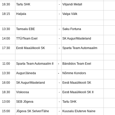
16:30
Tartu SHK
-
Viljandi Metall
18:15
Haljala
-
Valga Välk
13:30
Tamsalu EBE
-
Saku Fortuna
14:00
TTÜ/Team Exel
-
SK Augur/Wasteland
17:30
Eesti Maaülikooli SK
-
Sparta Team Automaailm
11:00
Sparta Team Automaailm II
-
Bändidos Team Exel
13:30
Augur/Jäneda
-
Nõmme Kondors
16:00
SK Augur/Wasteland
-
Eesti Maaülikooli SK
18.30
Viskoosa
-
Eesti Maaülikooli SK II
13:00
SEB Jõgeva
-
Tartu SHK
15:00
Jõgeva SK Selver/Tähe
-
Kuusalu Eluterve Naine