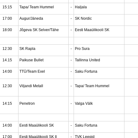
15:15
Tapa/ Team Hummel
-
Haljala
17:00
Augur/Jäneda
-
SK Nordic
18:00
Jõgeva SK Selver/Tähe
-
Eesti Maaülikooli SK
12:30
SK Rapla
-
Pro Sura
14.15
Paikuse Bullet
-
Tallinna United
14:00
TTÜ/Team Exel
-
Saku Fortuna
12:30
Viljandi Metall
-
Tapa/ Team Hummel
14:15
Penetron
-
Valga Välk
14:00
Eesti Maaülikooli SK
-
Saku Fortuna
17:00
Eesti Maaülikooli SK II
-
TVK Leegid