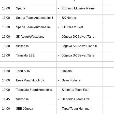
13:00
Sparta
-
Kuusalu Eluterve Naine
11:00
Sparta Team Automaailm II
-
SK Nordic
13:30
Sparta Team Automaailm
-
TTÜ/Team Exel
16:00
SK Augur/Wasteland
-
Jõgeva SK Selver/Tähe
18:30
Viskoosa
-
Jõgeva SK Selver/Tähe II
13:00
Tamsalu EBE
-
Jõgeva SK Selver/Tähe
11:30
Tartu SHK
-
Haljala
14:00
Eesti Maaülikooli SK
-
Saku Fortuna
10:00
Tabasalu Spordikompleks
-
Sinimäe/ Team Exel
11:45
Viskoosa
-
Bändidos Team Exel
14:00
SEB Jõgeva
-
Tapa/ Team Hummel