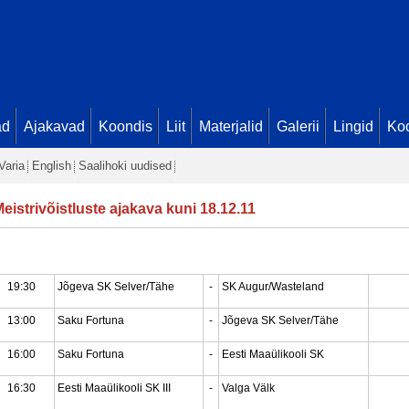
ad
Ajakavad
Koondis
Liit
Materjalid
Galerii
Lingid
Koo
Varia
English
Saalihoki uudised
eistrivõistluste ajakava kuni 18.12.11
19:30
Jõgeva SK Selver/Tähe
-
SK Augur/Wasteland
13:00
Saku Fortuna
-
Jõgeva SK Selver/Tähe
16:00
Saku Fortuna
-
Eesti Maaülikooli SK
16:30
Eesti Maaülikooli SK III
-
Valga Välk