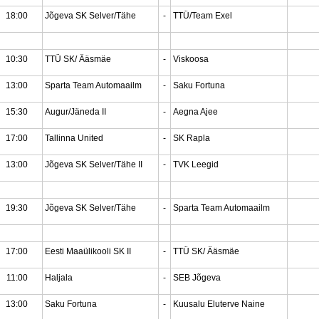
18:00
Jõgeva SK Selver/Tähe
-
TTÜ/Team Exel
10:30
TTÜ SK/ Ääsmäe
-
Viskoosa
13:00
Sparta Team Automaailm
-
Saku Fortuna
15:30
Augur/Jäneda II
-
Aegna Ajee
17:00
Tallinna United
-
SK Rapla
13:00
Jõgeva SK Selver/Tähe II
-
TVK Leegid
19:30
Jõgeva SK Selver/Tähe
-
Sparta Team Automaailm
17:00
Eesti Maaülikooli SK II
-
TTÜ SK/ Ääsmäe
11:00
Haljala
-
SEB Jõgeva
13:00
Saku Fortuna
-
Kuusalu Eluterve Naine