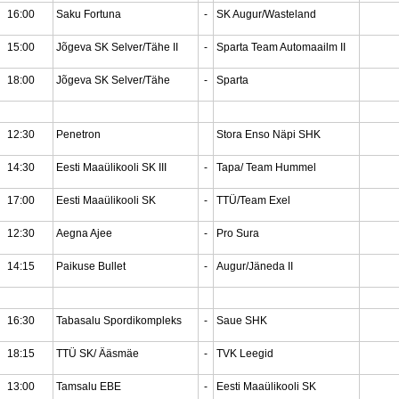
16:00
Saku Fortuna
-
SK Augur/Wasteland
15:00
Jõgeva SK Selver/Tähe II
-
Sparta Team Automaailm II
18:00
Jõgeva SK Selver/Tähe
-
Sparta
12:30
Penetron
Stora Enso Näpi SHK
14:30
Eesti Maaülikooli SK III
-
Tapa/ Team Hummel
17:00
Eesti Maaülikooli SK
-
TTÜ/Team Exel
12:30
Aegna Ajee
-
Pro Sura
14:15
Paikuse Bullet
-
Augur/Jäneda II
16:30
Tabasalu Spordikompleks
-
Saue SHK
18:15
TTÜ SK/ Ääsmäe
-
TVK Leegid
13:00
Tamsalu EBE
-
Eesti Maaülikooli SK