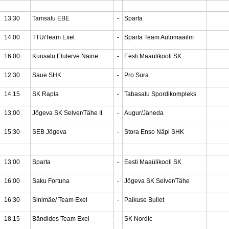
13:30
Tamsalu EBE
-
Sparta
14:00
TTÜ/Team Exel
-
Sparta Team Automaailm
16:00
Kuusalu Eluterve Naine
-
Eesti Maaülikooli SK
12:30
Saue SHK
-
Pro Sura
14.15
SK Rapla
-
Tabasalu Spordikompleks
13:00
Jõgeva SK Selver/Tähe II
-
Augur/Jäneda
15:30
SEB Jõgeva
-
Stora Enso Näpi SHK
13:00
Sparta
-
Eesti Maaülikooli SK
16:00
Saku Fortuna
-
Jõgeva SK Selver/Tähe
16:30
Sinimäe/ Team Exel
-
Paikuse Bullet
18:15
Bändidos Team Exel
-
SK Nordic