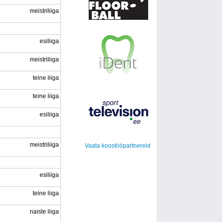
meistriliiga
esiliiga
meistriliiga
teine liiga
teine liiga
esiliiga
meistriliiga
Vaata koostööpartnereid
esiliiga
teine liiga
naiste liiga