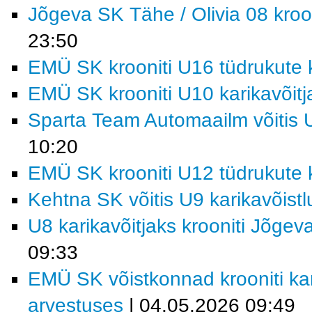
Jõgeva SK Tähe / Olivia 08 kroon
23:50
EMÜ SK krooniti U16 tüdrukute k
EMÜ SK krooniti U10 karikavõitj
Sparta Team Automaailm võitis U
10:20
EMÜ SK krooniti U12 tüdrukute k
Kehtna SK võitis U9 karikavõist
U8 karikavõitjaks krooniti Jõgev
09:33
EMÜ SK võistkonnad krooniti kar
arvestuses
| 04.05.2026 09:49