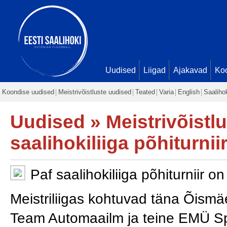
Uudised
Liigad
Ajakavad
Ko
Koondise uudised
Meistrivõistluste uudised
Teated
Varia
English
Saaliho
Uudised
»
Meistrivõistl
saalihokiliiga põhiturni
Paf saalihokiliiga põhiturniir o
Meistriliigas kohtuvad täna Õismä
Team Automaailm ja teine EMÜ Sp