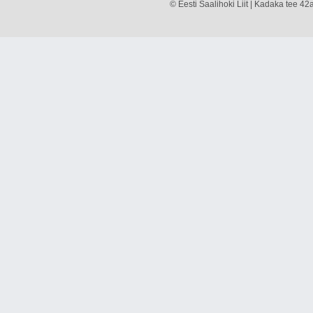
© Eesti Saalihoki Liit | Kadaka tee 42a