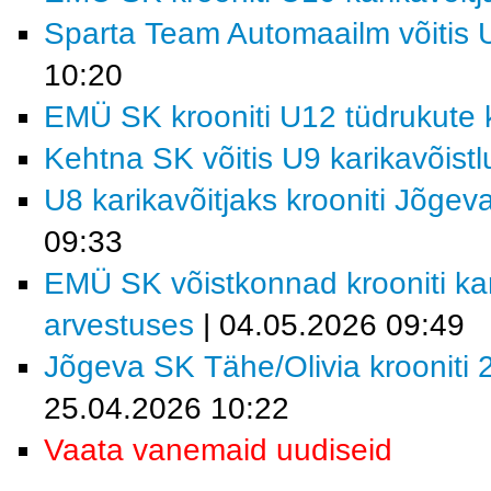
Sparta Team Automaailm võitis U
10:20
EMÜ SK krooniti U12 tüdrukute k
Kehtna SK võitis U9 karikavõist
U8 karikavõitjaks krooniti Jõgev
09:33
EMÜ SK võistkonnad krooniti kar
arvestuses
| 04.05.2026 09:49
Jõgeva SK Tähe/Olivia krooniti 2
25.04.2026 10:22
Vaata vanemaid uudiseid