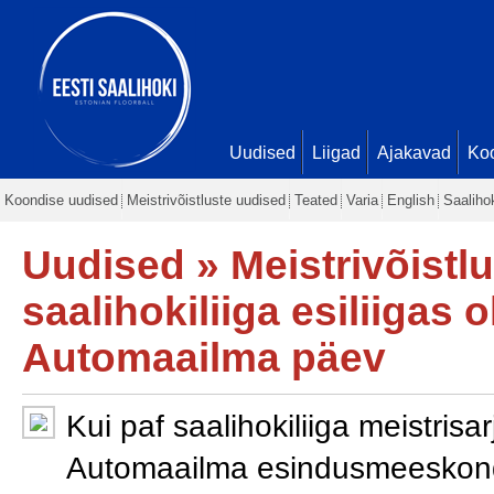
Uudised
Liigad
Ajakavad
Ko
Koondise uudised
Meistrivõistluste uudised
Teated
Varia
English
Saaliho
Uudised
»
Meistrivõistl
saalihokiliiga esiliigas 
Automaailma päev
Kui paf saalihokiliiga meistrisa
Automaailma esindusmeeskond k