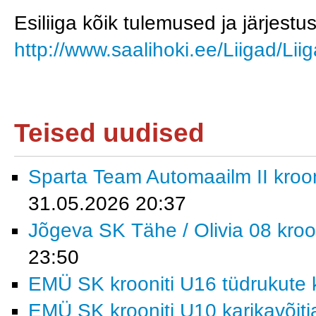
Esiliiga kõik tulemused ja järjestus
http://www.saalihoki.ee/Liigad/Li
Teised uudised
Sparta Team Automaailm II krooni
31.05.2026 20:37
Jõgeva SK Tähe / Olivia 08 kroon
23:50
EMÜ SK krooniti U16 tüdrukute k
EMÜ SK krooniti U10 karikavõitj