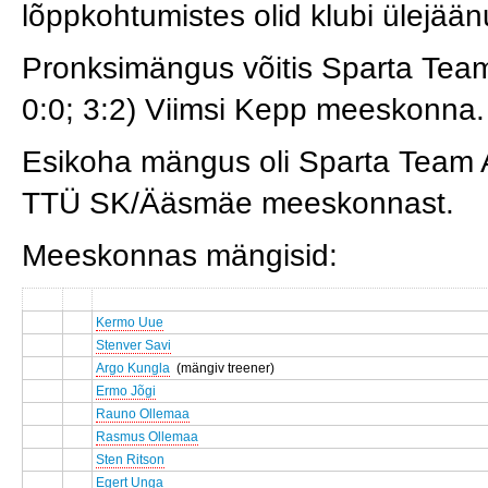
lõppkohtumistes olid klubi ülejä
Pronksimängus võitis Sparta Team
0:0; 3:2) Viimsi Kepp meeskonna.
Esikoha mängus oli Sparta Team Au
TTÜ SK/Ääsmäe meeskonnast.
Meeskonnas mängisid:
Kermo Uue
Stenver Savi
Argo Kungla
(mängiv treener)
Ermo Jõgi
Rauno Ollemaa
Rasmus Ollemaa
Sten Ritson
Egert Unga