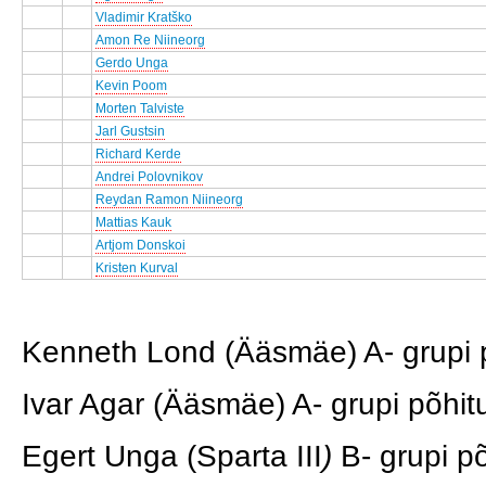
Vladimir Kratško
Amon Re Niineorg
Gerdo Unga
Kevin Poom
Morten Talviste
Jarl Gustsin
Richard Kerde
Andrei Polovnikov
Reydan Ramon Niineorg
Mattias Kauk
Artjom Donskoi
Kristen Kurval
Kenneth Lond (Ääsmäe) A- grupi
Ivar Agar (Ääsmäe) A- grupi põhitu
Egert Unga (Sparta III
)
B- grupi põ