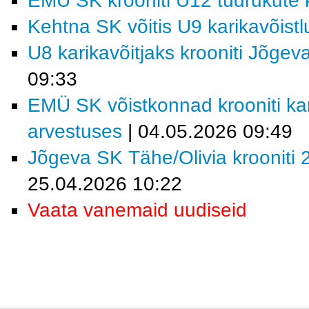
EMÜ SK krooniti U12 tüdrukute k
Kehtna SK võitis U9 karikavõist
U8 karikavõitjaks krooniti Jõgev
09:33
EMÜ SK võistkonnad krooniti kar
arvestuses
| 04.05.2026 09:49
Jõgeva SK Tähe/Olivia krooniti 2
25.04.2026 10:22
Vaata vanemaid uudiseid