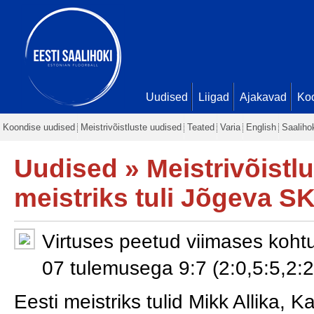
Uudised
Liigad
Ajakavad
Ko
Koondise uudised
Meistrivõistluste uudised
Teated
Varia
English
Saaliho
Uudised
»
Meistrivõistl
meistriks tuli Jõgeva SK
Virtuses peetud viimases koht
07 tulemusega 9:7 (2:0,5:5,
Eesti meistriks tulid Mikk Allika, Ka