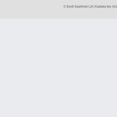
© Eesti Saalihoki Liit | Kadaka tee 42a