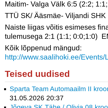
Maitim- Valga Välk 6:5 (2:2; 1:1;
TTÜ SK/ Ääsmäe- Viljandi SHK 12
Naiste liigas võitis esimeses fi
tulemusega 2:1 (1:1; 0:0;1:0) 
Kõik lõppenud mängud:
http://www.saalihoki.ee/Event
Teised uudised
Sparta Team Automaailm II krooni
31.05.2026 20:37
Jõgeva SK Tähe / Olivia 08 kroon