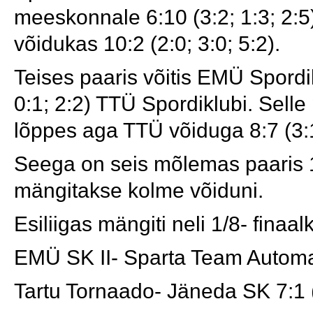
meeskonnale 6:10 (3:2; 1:3; 2:5)
võidukas 10:2 (2:0; 3:0; 5:2).
Teises paaris võitis EMÜ Spordi
0:1; 2:2) TTÜ Spordiklubi. Selle
lõppes aga TTÜ võiduga 8:7 (3:1;
Seega on seis mõlemas paaris 1:
mängitakse kolme võiduni.
Esiliigas mängiti neli 1/8- finaal
EMÜ SK II- Sparta Team Automaai
Tartu Tornaado- Jäneda SK 7:1 (