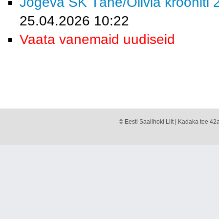
Jõgeva SK Tähe/Olivia krooniti 2
25.04.2026 10:22
Vaata vanemaid uudiseid
© Eesti Saalihoki Liit | Kadaka tee 42a