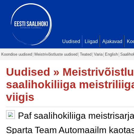
Uudised
Liigad
Ajakavad
Ko
Koondise uudised
Meistrivõistluste uudised
Teated
Varia
English
Saaliho
Uudised
»
Meistrivõistl
saalihokiliiga meistrilii
viigis
Paf saalihokiliiga meistrisarj
Sparta Team Automaailm kaot