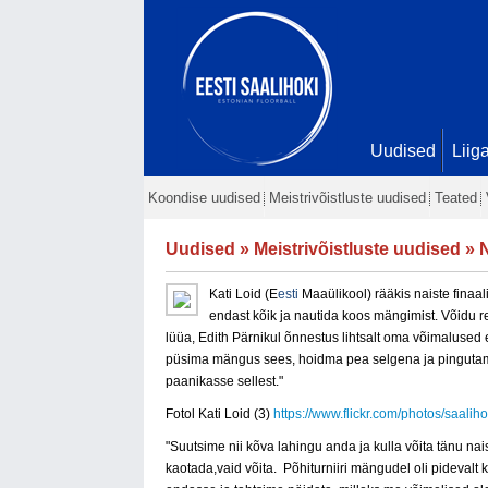
Uudised
Liig
Koondise uudised
Meistrivõistluste uudised
Teated
Uudised
»
Meistrivõistluste uudised
» N
Kati Loid (E
esti
Maaülikool) rääkis naiste finaali
endast kõik ja nautida koos mängimist. Võidu re
lüüa, Edith Pärnikul õnnestus lihtsalt oma võimalused 
püsima mängus sees, hoidma pea selgena ja pingutama
paanikasse sellest."
Fotol Kati Loid (3)
https://www.flickr.com/photos/saa
"Suutsime nii kõva lahingu anda ja kulla võita tänu n
kaotada,vaid võita.
Põhiturniiri mängudel oli pidevalt 