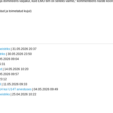
ja domineeris väljakul, kuid EMÜ tiim oli selleks valmis,"
kommenteeris naiste koon
ud ja toimetatud kujul)
eistriks
| 31.05.2026 20:37
riks
| 30.05.2026 23:50
05.2026 09:04
5:31
ed
| 14.05.2026 10:20
05.2026 09:57
23:12
8
| 11.05.2026 09:33
U14 kui U14T arvestuses
| 04.05.2026 09:49
eistriks
| 25.04.2026 10:22