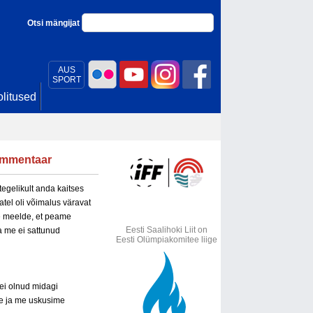
Otsi mängijat
AUS
SPORT
litused
kommentaar
tegelikult anda kaitses
atel oli võimalus väravat
le meelde, et peame
Eesti Saalihoki Liit on
 me ei sattunud
Eesti Olümpiakomitee liige
l ei olnud midagi
ne ja me
uskusime