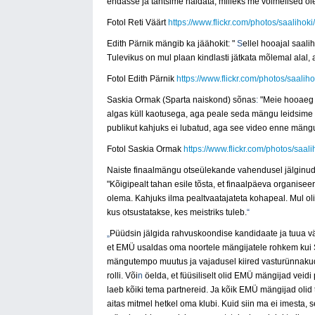
endasse ja tahtsime näidata, milleks me võimelised o
Fotol Reti Väärt
https://www.flickr.com/photos/saali
Edith Pärnik
mängib ka jäähokit:
"
S
ellel hooajal saali
Tulevikus on mul plaan kindlasti jätkata mõlemal alal, 
Fotol Edith Pärnik
https://www.flickr.com/photos/saa
Saskia Ormak (Sparta
naiskond) sõnas
:
"Meie hooaeg 
algas küll kaotusega, aga peale seda mängu leidsime e
publikut kahjuks ei lubatud, aga see video enne mängu
Fotol Saskia Ormak
https://www.flickr.com/photos/sa
Naiste finaalmängu otseülekande vahendusel jälginud 
"Kõigipealt tahan esile tõsta, et finaalpäeva organiseer
olema. Kahjuks ilma pealtvaatajateta kohapeal.
Mul ol
kus otsustatakse, kes meistriks tuleb.
“
„
Püüdsin jälgida rahvuskoondise kandidaate ja tuua vä
et EMÜ usaldas oma noortele mängijatele rohkem kui Sp
mängutempo muutus ja vajadusel kiired vasturünnakud
rolli. Või
n
öelda, et füüsiliselt olid EMÜ
mängijad veidi
laeb kõiki tema partnereid. Ja kõik EMÜ mängijad olid
aitas mitmel hetkel oma klubi. Kuid siin ma ei imesta, 