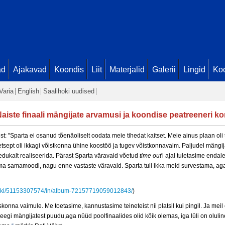
ad
Ajakavad
Koondis
Liit
Materjalid
Galerii
Lingid
Koo
Varia
English
Saalihoki uudised
aiste finaali mängijate arvamusi ja koondise peatreeneri 
st:
"Sparta ei osanud tõenäoliselt oodata meie tihedat kaitset. Meie ainus plaan oli 
tsept oli ikkagi võistkonna ühine koostöö ja tugev võistkonnavaim. Paljudel mängij
edukalt realiseerida. Pärast Sparta väravaid võetud
time out
'i ajal tuletasime enda
 samamoodi, nagu enne vastaste väravaid. Sparta tuli ikka meid survestama, aga
lihoki/51153307574/in/album-72157719059012843/
)
aiskonna vaimule. Me toetasime,
kannustasime teineteist nii platsil kui pingil. Ja mei
keegi mängijatest puudu,aga nüüd poolfinaalides olid kõik olemas, iga lüli on oluli