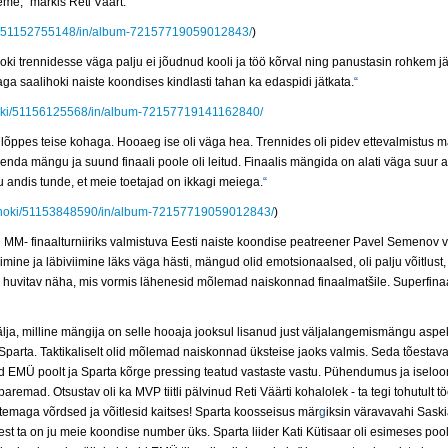
leme,
“
märkis Reti Väärt.
hoki/51152755148/in/album-72157719059012843/
)
hoki trennidesse väga palju ei jõudnud kooli ja töö kõrval ning panustasin rohkem j
aga saalihoki naiste koondises kindlasti tahan ka edaspidi jätkata.
“
lihoki/51156125568/in/album-72157719141162840/
lõppes teise kohaga. Hooaeg ise oli väga hea. Trennides oli pidev ettevalmistus m
nda mängu ja suund finaali poole oli leitud.
Finaalis mängida on alati väga suur 
 andis tunde, et meie toetajad on ikkagi meiega.
“
alihoki/51153848590/in/album-72157719059012843/
)
MM- finaalturniiriks valmistuva Eesti naiste koondise peatreener Pavel Semenov
v
imine ja läbiviimine läks väga hästi
,
mängud olid emotsionaalsed, oli palju võitlust,
i huvitav näha, mis vormis lähenesid mõlemad naiskonnad finaalmatšile. Superfinaa
lja, milline mängija on selle hooaja jooksul lisanud just väljalangemismängu aspe
arta. Taktikaliselt olid mõlemad naiskonnad üksteise jaoks valmis. Seda tõestavad 
 EMÜ poolt ja Sparta kõrge pressing teatud vastaste vastu. Pühendumus ja iselo
 paremad.
Otsustav oli ka MVP tiitli pälvinud Reti Väärti kohalolek - ta tegi tohutult
 temaga võrdsed ja võitlesid kaitses! Sparta koosseisus mär
g
iksin väravavahi Sask
sest ta on ju meie koondise number üks. Sparta liider Kati Kütisaar oli esimeses pool