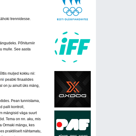
äähoki trennidesse.
ängudeks. Põhiturniir
au mulle. See aasta
õttis muljed kokku nii:
 ni
i
peabki finaalides
l on ju ainult üks mäng,
ktides. Pean tunnistama,
palli kontroll,
om mängisid väga suurt
 tööd. Tema on nn. aku, mis
ia Ormaki mängu, kes
es praktiliselt nähtamatu,