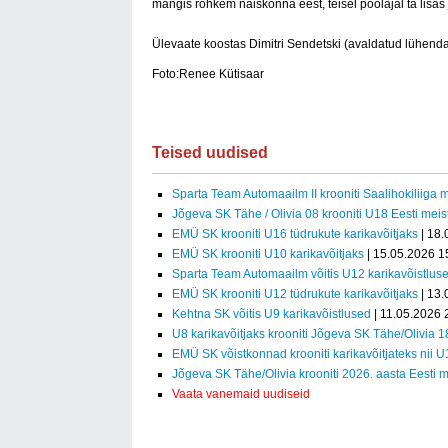
mängis rohkem naiskonna eest, teisel poolajal ta lisas 
Ülevaate koostas Dimitri Sendetski (avaldatud lühendat
Foto:Renee Kütisaar
Teised uudised
Sparta Team Automaailm II krooniti Saalihokiliiga m
Jõgeva SK Tähe / Olivia 08 krooniti U18 Eesti meist
EMÜ SK krooniti U16 tüdrukute karikavõitjaks
| 18.
EMÜ SK krooniti U10 karikavõitjaks
| 15.05.2026 1
Sparta Team Automaailm võitis U12 karikavõistlus
EMÜ SK krooniti U12 tüdrukute karikavõitjaks
| 13.
Kehtna SK võitis U9 karikavõistlused
| 11.05.2026 
U8 karikavõitjaks krooniti Jõgeva SK Tähe/Olivia 1
EMÜ SK võistkonnad krooniti karikavõitjateks nii 
Jõgeva SK Tähe/Olivia krooniti 2026. aasta Eesti m
Vaata vanemaid uudiseid