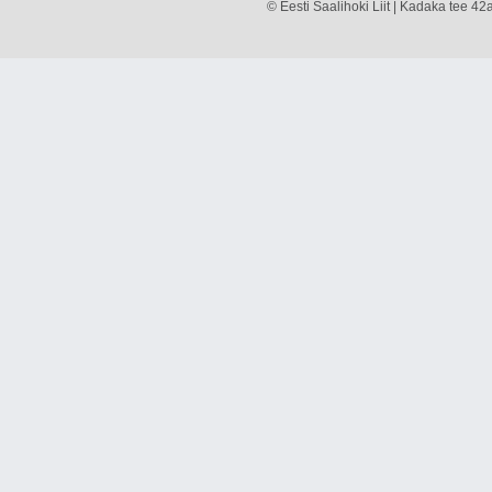
© Eesti Saalihoki Liit | Kadaka tee 42a