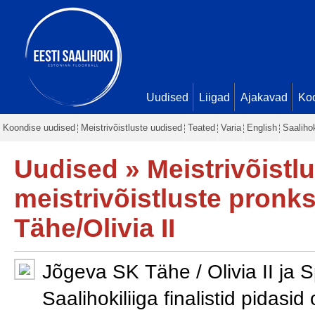
Uudised
Liigad
Ajakavad
Ko
Koondise uudised
Meistrivõistluste uudised
Teated
Varia
English
Saaliho
Uudised
»
Meistrivõistl
meistrivõistluste pron
Tähe/Olivia II
Jõgeva SK Tähe / Olivia II ja 
Saalihokiliiga finalistid pidas