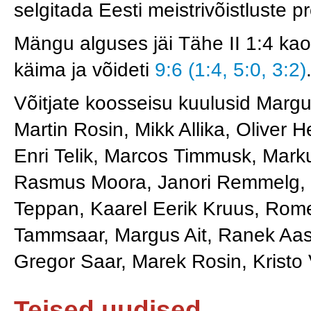
selgitada Eesti meistrivõistluste
Mängu alguses jäi Tähe II 1:4 kao
käima ja võideti
9:6 (1:4, 5:0, 3:2)
Võitjate koosseisu kuulusid Marg
Martin Rosin, Mikk Allika, Oliver
Enri Telik, Marcos Timmusk, Mark
Rasmus Moora, Janori Remmelg, K
Teppan, Kaarel Eerik Kruus, Rom
Tammsaar, Margus Ait, Ranek Aas, 
Gregor Saar, Marek Rosin, Kristo 
Teised uudised