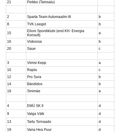
21
Peikko (Tamsalu)
2
Sparta Team Automaailm III
b
8
TVK Leegid
b
Elioni Spordiklubi (end KH- Energia
15
a
Konsult)
16
Viskoosa
b
20
Saue
c
3
Viimsi Kepp
a
10
Rapla
c
12
Pro Sura
b
14
Bändidos
b
18
Sinimäe
a
4
EMÜ SK II
d
9
Valga Välk
d
13
Tartu Tornaado
d
19
Vana Hea Puur
d