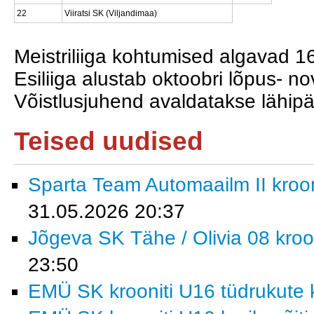
22
Viiratsi SK (Viljandimaa)
Meistriliiga kohtumised algavad 16
Esiliiga alustab oktoobri lõpus- n
Võistlusjuhend avaldatakse lähipä
Teised uudised
Sparta Team Automaailm II krooni
31.05.2026 20:37
Jõgeva SK Tähe / Olivia 08 kroon
23:50
EMÜ SK krooniti U16 tüdrukute k