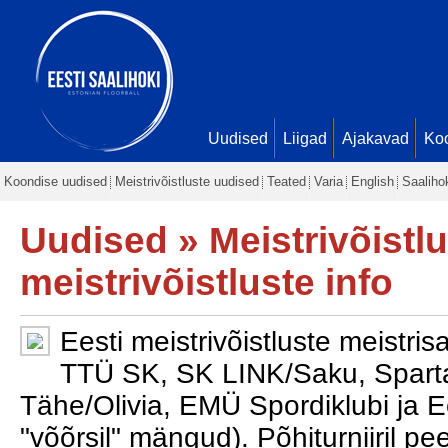
Uudised
Liigad
Ajakavad
Ko
Koondise uudised
Meistrivõistluste uudised
Teated
Varia
English
Saaliho
Uudised
»
Meistrivõistl
meistrivõistluste info
Eesti meistrivõistluste meistr
TTÜ SK, SK LINK/Saku, Spart
Tähe/Olivia, EMÜ Spordiklubi ja 
"võõrsil" mängud). Põhiturniiril peet