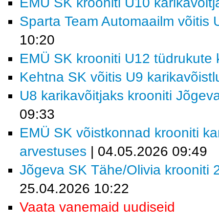
EMÜ SK krooniti U10 karikavõitj
Sparta Team Automaailm võitis U
10:20
EMÜ SK krooniti U12 tüdrukute k
Kehtna SK võitis U9 karikavõist
U8 karikavõitjaks krooniti Jõgev
09:33
EMÜ SK võistkonnad krooniti kar
arvestuses
| 04.05.2026 09:49
Jõgeva SK Tähe/Olivia krooniti 2
25.04.2026 10:22
Vaata vanemaid uudiseid