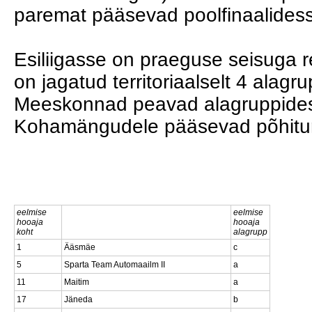
paremat pääsevad poolfinaalides
Esiliigasse on praeguse seisuga 
on jagatud territoriaalselt 4 alagru
Meeskonnad peavad alagruppides ka
Kohamängudele pääsevad põhiturn
eelmise
eelmise
hooaja
hooaja
koht
alagrupp
1
Ääsmäe
c
5
Sparta Team Automaailm II
a
11
Maitim
a
17
Jäneda
b