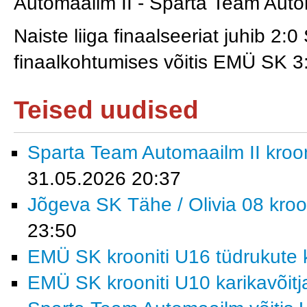
Automaailm II - Sparta Team Autom
Naiste liiga finaalseeriat juhib 2:
finaalkohtumises võitis EMÜ SK 3:2
Teised uudised
Sparta Team Automaailm II krooni
31.05.2026 20:37
Jõgeva SK Tähe / Olivia 08 kroon
23:50
EMÜ SK krooniti U16 tüdrukute k
EMÜ SK krooniti U10 karikavõitj