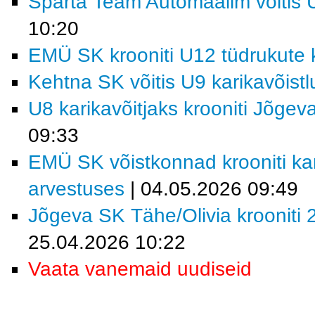
Sparta Team Automaailm võitis U
10:20
EMÜ SK krooniti U12 tüdrukute k
Kehtna SK võitis U9 karikavõist
U8 karikavõitjaks krooniti Jõgev
09:33
EMÜ SK võistkonnad krooniti kar
arvestuses
| 04.05.2026 09:49
Jõgeva SK Tähe/Olivia krooniti 2
25.04.2026 10:22
Vaata vanemaid uudiseid