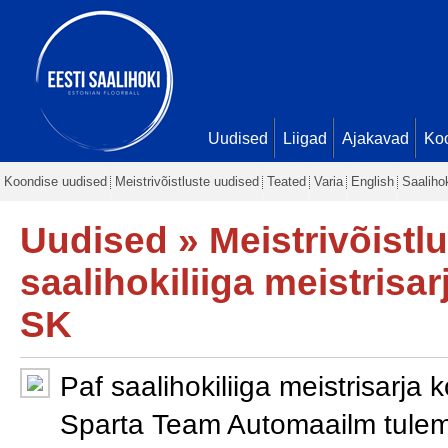
Uudised
Liigad
Ajakavad
Ko
Koondise uudised
Meistrivõistluste uudised
Teated
Varia
English
Saaliho
Uudised
»
Meistrivõistl
saalihokiliiga meistrisa
SK
Paf saalihokiliiga meistrisarja
Sparta Team Automaailm tulemu