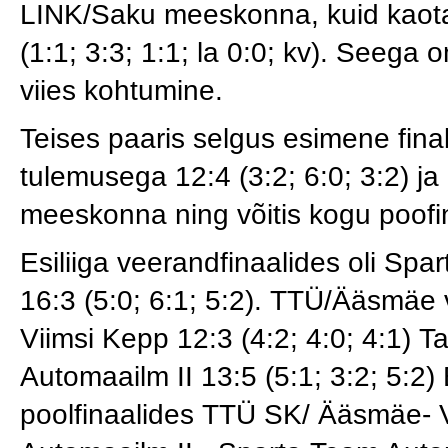
LINK/Saku meeskonna, kuid kaotas
(1:1; 3:3; 1:1; la 0:0; kv). Seega 
viies kohtumine.
Teises paaris selgus esimene fina
tulemusega 12:4 (3:2; 6:0; 3:2) ja
meeskonna ning võitis kogu poofin
Esiliiga veerandfinaalides oli Spa
16:3 (5:0; 6:1; 5:2). TTÜ/Ääsmäe v
Viimsi Kepp 12:3 (4:2; 4:0; 4:1) 
Automaailm II 13:5 (5:1; 3:2; 5:2)
poolfinaalides TTÜ SK/ Ääsmäe- 