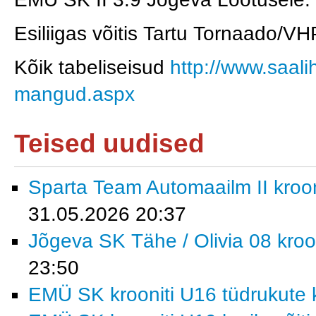
Esiliigas võitis Tartu Tornaado/V
Kõik tabeliseisud
http://www.saal
mangud.aspx
Teised uudised
Sparta Team Automaailm II krooni
31.05.2026 20:37
Jõgeva SK Tähe / Olivia 08 kroon
23:50
EMÜ SK krooniti U16 tüdrukute k