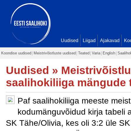
Uudised
Liigad
Ajakavad
Ko
Koondise uudised
Meistrivõistluste uudised
Teated
Varia
English
Saaliho
Uudised
»
Meistrivõistl
saalihokiliiga mängude
Paf saalihokiliiga m
eeste meistri
kodumänguvõidud kirja tabeli
SK Tähe/Olivia, kes oli 3:2 üle 