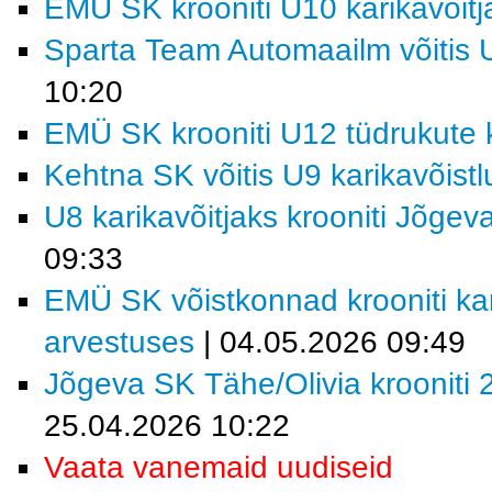
EMÜ SK krooniti U10 karikavõitj
Sparta Team Automaailm võitis U
10:20
EMÜ SK krooniti U12 tüdrukute k
Kehtna SK võitis U9 karikavõist
U8 karikavõitjaks krooniti Jõgev
09:33
EMÜ SK võistkonnad krooniti kar
arvestuses
| 04.05.2026 09:49
Jõgeva SK Tähe/Olivia krooniti 2
25.04.2026 10:22
Vaata vanemaid uudiseid