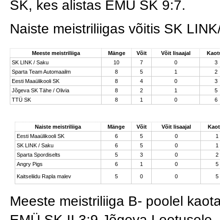
SK, kes alistas EMÜ SK 9:7.
Naiste meistriliigas võitis SK LI
Meeste meistriliiga
Mänge
Võit
Võit lisaajal
Kaot
SK LINK / Saku
10
7
0
3
Sparta Team Automaailm
8
5
1
2
Eesti Maaülikooli SK
8
4
0
3
Jõgeva SK Tähe / Olivia
8
2
1
5
TTÜ SK
8
1
0
6
Naiste meistriliiga
Mänge
Võit
Võit lisaajal
Kao
Eesti Maaülikooli SK
6
5
0
1
SK LINK / Saku
6
5
0
1
Sparta Spordiselts
5
3
0
2
Angry Pigs
6
1
0
5
Kaitseliidu Rapla malev
5
0
0
5
Meeste meistriliiga B- poolel kao
EMÜ SK II 3:9 Jõgeva Lootusele.