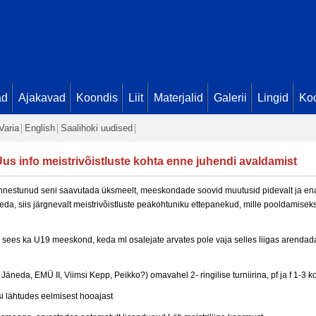
ad
Ajakavad
Koondis
Liit
Materjalid
Galerii
Lingid
Koo
Varia
English
Saalihoki uudised
us info meistrivõistluste kohta enne juhendi avaldamist
 õnnestunud seni saavutada üksmeelt, meeskondade soovid muutusid pidevalt ja en
aleda, siis järgnevalt meistrivõistluste peakohtuniku ettepanekud, mille pooldamise
i sees ka U19 meeskond, keda ml osalejate arvates pole vaja selles liigas arendada)
Jäneda, EMÜ II, Viimsi Kepp, Peikko?) omavahel 2- ringilise turniirina, pf ja f 1-3 
i lähtudes eelmisest hooajast