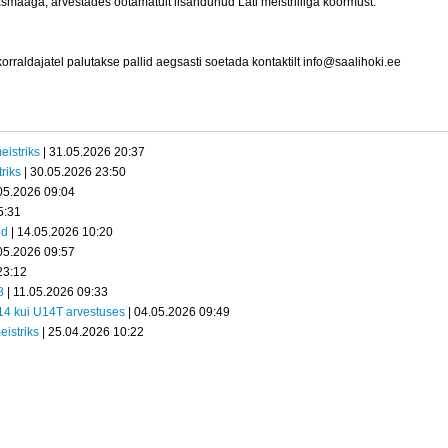
smaaga, arvestades ootamatult lisandunud Läti meistriliiga koormust.
korraldajatel palutakse pallid aegsasti soetada kontaktilt info@saalihoki.ee
eistriks
| 31.05.2026 20:37
riks
| 30.05.2026 23:50
05.2026 09:04
5:31
ed
| 14.05.2026 10:20
05.2026 09:57
23:12
8
| 11.05.2026 09:33
U14 kui U14T arvestuses
| 04.05.2026 09:49
eistriks
| 25.04.2026 10:22