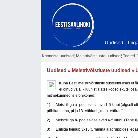
Uudised
Liig
Koondise uudised
Meistrivõistluste uudised
Teated
Uudised
»
Meistrivõistluste uudised
» U
Kuna Eesti meistrivõistluste süsteemi osas ei
ei olnud vajalik juunist alates koosolekutel os
mitmekümned telefonikõned:
1) Meistriliiga a- pooles osalevad 5 klubi (algselt ol
põhiturniirina, pf ja f 3- võiduni „kodu- võõras“
2) Meistriliiga b- pooles osalevad 4-5 klubi (Tähe II, 
3) Esiliiga toimub 3x15 turniirina alagruppides, edas