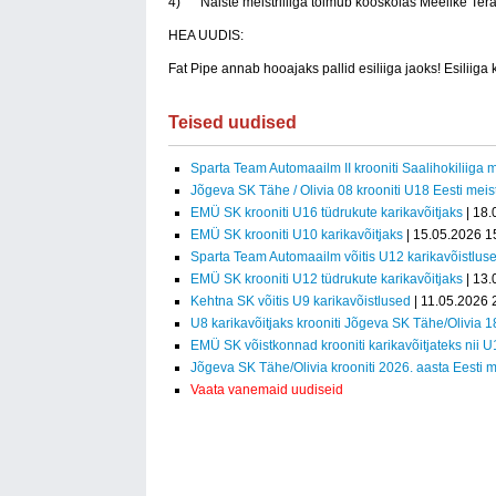
4) Naiste meistriliiga toimub kooskõlas Meelike Tera
HEA UUDIS:
Fat Pipe annab hooajaks pallid esiliiga jaoks! Esiliiga 
Teised uudised
Sparta Team Automaailm II krooniti Saalihokiliiga m
Jõgeva SK Tähe / Olivia 08 krooniti U18 Eesti meist
EMÜ SK krooniti U16 tüdrukute karikavõitjaks
| 18.
EMÜ SK krooniti U10 karikavõitjaks
| 15.05.2026 1
Sparta Team Automaailm võitis U12 karikavõistlus
EMÜ SK krooniti U12 tüdrukute karikavõitjaks
| 13.
Kehtna SK võitis U9 karikavõistlused
| 11.05.2026 
U8 karikavõitjaks krooniti Jõgeva SK Tähe/Olivia 1
EMÜ SK võistkonnad krooniti karikavõitjateks nii 
Jõgeva SK Tähe/Olivia krooniti 2026. aasta Eesti m
Vaata vanemaid uudiseid