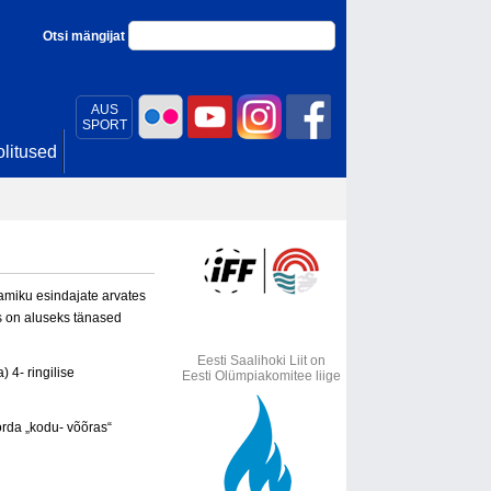
Otsi mängijat
AUS
SPORT
litused
amiku esindajate arvates
ks on aluseks tänased
Eesti Saalihoki Liit on
 4- ringilise
Eesti Olümpiakomitee liige
korda „kodu- võõras“