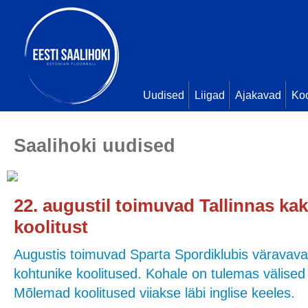
Uudised
Liigad
Ajakavad
Ko
Saalihoki uudised
22. augustil toimuvad Tallinnas kak
koolitust
Augustis toimuvad Sparta Spordiklubis väravavah
kohtunike koolitused. Kohale on tulemas välised
Mõlemad koolitused viiakse läbi inglise keeles.