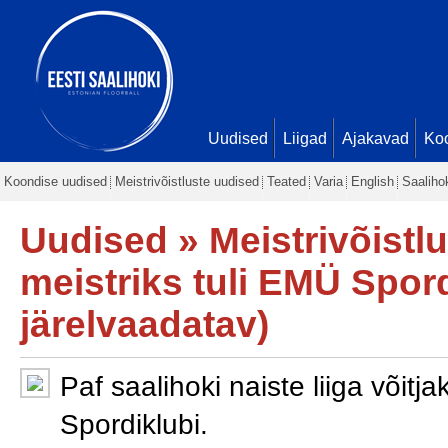
Uudised
Liigad
Ajakavad
Ko
Koondise uudised
Meistrivõistluste uudised
Teated
Varia
English
Saaliho
Uudised
»
Meistrivõistl
meistriks tuli EMÜ Spor
järelvaadatav)
Paf saalihoki naiste liiga võitj
Spordiklubi.