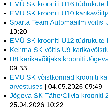
EMÜ SK krooniti U16 tüdrukute k
EMÜ SK krooniti U10 karikavõitj
Sparta Team Automaailm võitis U
10:20
EMÜ SK krooniti U12 tüdrukute k
Kehtna SK võitis U9 karikavõist
U8 karikavõitjaks krooniti Jõgev
09:33
EMÜ SK võistkonnad krooniti kar
arvestuses
| 04.05.2026 09:49
Jõgeva SK Tähe/Olivia krooniti 2
25.04.2026 10:22