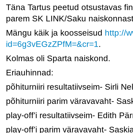
Täna Tartus peetud otsustavas fin
parem SK LINK/Saku naiskonnas
Mängu käik ja koosseisud
http://
id=6g3vEGzZPfM=&cr=1
.
Kolmas oli Sparta naiskond.
Eriauhinnad:
põhiturniiri resultatiivseim- Sirli Ne
põhiturniiri parim väravavaht- Sa
play-off’i resultatiivseim- Edith P
play-off’i parim väravavaht- Sask