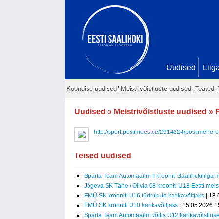
Uudised
Liig
Koondise uudised
Meistrivõistluste uudised
Teated
Uudised
»
Meistrivõistluste uudised
» P
http://sport.postimees.ee/2614324/postimehe-ots
Teised uudised
Sparta Team Automaailm II krooniti Saalihokiliiga m
Jõgeva SK Tähe / Olivia 08 krooniti U18 Eesti meist
EMÜ SK krooniti U16 tüdrukute karikavõitjaks
| 18.
EMÜ SK krooniti U10 karikavõitjaks
| 15.05.2026 1
Sparta Team Automaailm võitis U12 karikavõistlus