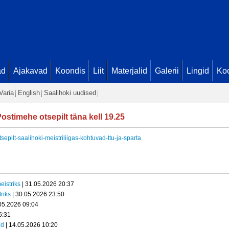
ad
Ajakavad
Koondis
Liit
Materjalid
Galerii
Lingid
Koo
Varia
English
Saalihoki uudised
ostimehe otsepilt täna kell 19.25
epilt-saalihoki-meistriliigas-kohtuvad-ttu-ja-sparta
eistriks
| 31.05.2026 20:37
riks
| 30.05.2026 23:50
05.2026 09:04
5:31
ed
| 14.05.2026 10:20