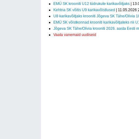
EMÜ SK krooniti U12 tüdrukute karikavõitjaks
| 13.
Kehtna SK võitis U9 karikavõistlused
| 11.05.2026 
U8 karikavõitjaks krooniti Jõgeva SK Tähe/Olivia 1
EMÜ SK võistkonnad krooniti karikavõitjateks nii 
Jõgeva SK Tähe/Olivia krooniti 2026. aasta Eesti m
Vaata vanemaid uudiseid