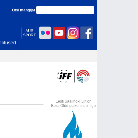
Otsi mängijat
AUS
SPORT
litused
Eesti Saalihoki Liit on
Eesti Olümpiakomitee liige