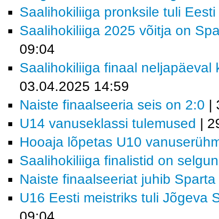
Saalihokiliiga pronksile tuli Eest
Saalihokiliiga 2025 võitja on Sp
09:04
Saalihokiliiga finaal neljapäeval
03.04.2025 14:59
Naiste finaalseeria seis on 2:0
| 
U14 vanuseklassi tulemused
| 2
Hooaja lõpetas U10 vanuserüh
Saalihokiliiga finalistid on selgu
Naiste finaalseeriat juhib Sparta
U16 Eesti meistriks tuli Jõgeva 
09:04