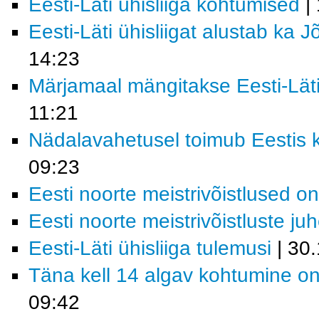
Eesti-Läti ühisliiga kohtumised
| 
Eesti-Läti ühisliigat alustab ka
14:23
Märjamaal mängitakse Eesti-Läti 
11:21
Nädalavahetusel toimub Eestis k
09:23
Eesti noorte meistrivõistlused o
Eesti noorte meistrivõistluste ju
Eesti-Läti ühisliiga tulemusi
| 30
Täna kell 14 algav kohtumine on
09:42