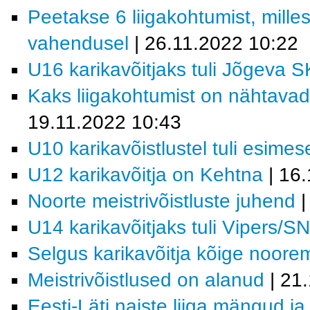
Peetakse 6 liigakohtumist, mill
vahendusel
| 26.11.2022 10:22
U16 karikavõitjaks tuli Jõgeva S
Kaks liigakohtumist on nähtava
19.11.2022 10:43
U10 karikavõistlustel tuli esim
U12 karikavõitja on Kehtna
| 16.
Noorte meistrivõistluste juhend
|
U14 karikavõitjaks tuli Vipers/
Selgus karikavõitja kõige noor
Meistrivõistlused on alanud
| 21
Eesti-Läti naiste liiga mängud j