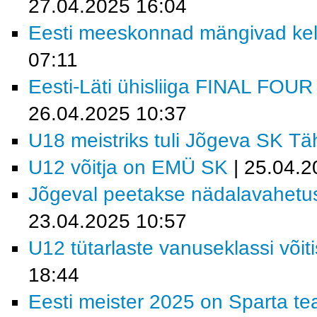
27.04.2025 16:04
Eesti meeskonnad mängivad kell
07:11
Eesti-Läti ühisliiga FINAL FOU
26.04.2025 10:37
U18 meistriks tuli Jõgeva SK Tä
U12 võitja on EMÜ SK
| 25.04.2
Jõgeval peetakse nädalavahetuse
23.04.2025 10:57
U12 tütarlaste vanuseklassi võ
18:44
Eesti meister 2025 on Sparta t