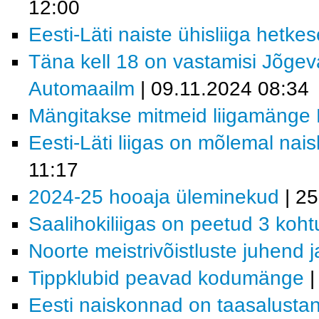
12:00
Eesti-Läti naiste ühisliiga hetkes
Täna kell 18 on vastamisi Jõgev
Automaailm
| 09.11.2024 08:34
Mängitakse mitmeid liigamänge E
Eesti-Läti liigas on mõlemal na
11:17
2024-25 hooaja üleminekud
| 25
Saalihokiliigas on peetud 3 koht
Noorte meistrivõistluste juhend j
Tippklubid peavad kodumänge
|
Eesti naiskonnad on taasalustanu