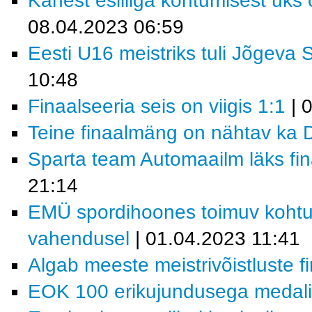
Kahest esiliiga kohtumisest ük
08.04.2023 06:59
Eesti U16 meistriks tuli Jõgeva 
10:48
Finaalseeria seis on viigis 1:1
| 
Teine finaalmäng on nähtav ka D
Sparta team Automaailm läks fin
21:14
EMÜ spordihoones toimuv kohtu
vahendusel
| 01.04.2023 11:41
Algab meeste meistrivõistluste f
EOK 100 erikujundusega medal