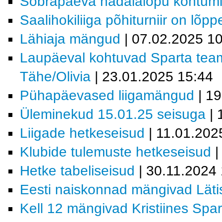
Sõbrapäeva nädalalõpu kohtum
Saalihokiliiga põhiturniir on lõp
Lähiaja mängud
| 07.02.2025 1
Laupäeval kohtuvad Sparta tea
Tähe/Olivia
| 23.01.2025 15:44
Pühapäevased liigamängud
| 19
Üleminekud 15.01.25 seisuga
| 
Liigade hetkeseisud
| 11.01.202
Klubide tulemuste hetkeseisud
|
Hetke tabeliseisud
| 30.11.2024 
Eesti naiskonnad mängivad Läti
Kell 12 mängivad Kristiines Spar