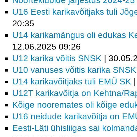
Noorteklubide järjestus 2024-25
U16 Eesti karikavõitjaks tuli Jõ
20:35
U14 karikamängus oli edukas K
12.06.2025 09:26
U12 karika võitis SNSK
| 30.05.
U10 vanuses võitis karika SNSK
U14 karikavõitjaks tuli EMÜ SK
|
U12T karikavõitja on Kehtna/R
Kõige nooremates oli kõige e
U16 neidude karikavõitja on E
Eesti-Läti ühisliigas sai kolma