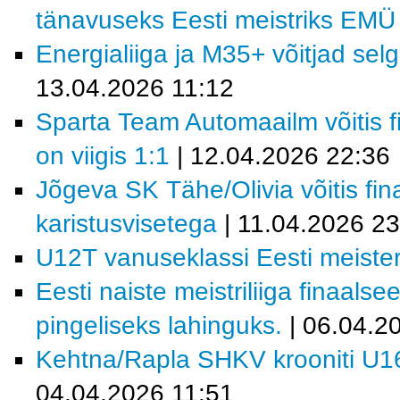
tänavuseks Eesti meistriks EM
Energialiiga ja M35+ võitjad se
13.04.2026 11:12
Sparta Team Automaailm võitis fi
on viigis 1:1
| 12.04.2026 22:36
Jõgeva SK Tähe/Olivia võitis fi
karistusvisetega
| 11.04.2026 23
U12T vanuseklassi Eesti meist
Eesti naiste meistriliiga finaals
pingeliseks lahinguks.
| 06.04.2
Kehtna/Rapla SHKV krooniti U16
04.04.2026 11:51