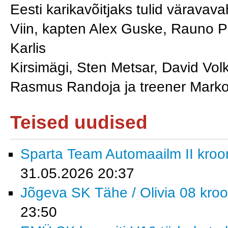
Eesti karikavõitjaks tulid väravav
Viin, kapten Alex Guske, Rauno Pä
Karlis
Kirsimägi, Sten Metsar, David Vol
Rasmus Randoja ja treener Marko
Teised uudised
Sparta Team Automaailm II krooni
31.05.2026 20:37
Jõgeva SK Tähe / Olivia 08 kroon
23:50