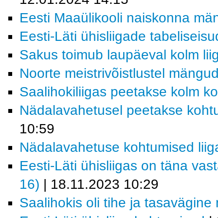
Eesti Maaülikooli naiskonna män
Eesti-Läti ühisliigade tabeliseisu
Sakus toimub laupäeval kolm li
Noorte meistrivõistlustel mängu
Saalihokiliigas peetakse kolm k
Nädalavahetusel peetakse kohtum
10:59
Nädalavahetuse kohtumised lii
Eesti-Läti ühisliigas on täna vast
16)
| 18.11.2023 10:29
Saalihokis oli tihe ja tasavägin