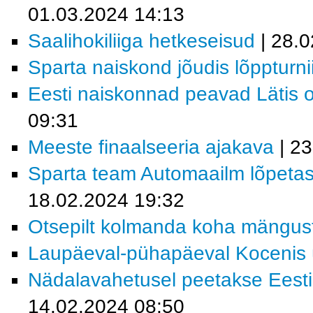
01.03.2024 14:13
Saalihokiliiga hetkeseisud
| 28.0
Sparta naiskond jõudis lõppturnii
Eesti naiskonnad peavad Lätis o
09:31
Meeste finaalseeria ajakava
| 23
Sparta team Automaailm lõpetas 
18.02.2024 19:32
Otsepilt kolmanda koha mängus
Laupäeval-pühapäeval Kocenis üh
Nädalavahetusel peetakse Eesti-L
14.02.2024 08:50