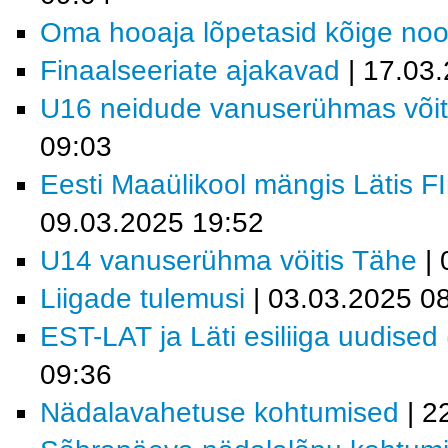
Oma hooaja lõpetasid kõige no
Finaalseeriate ajakavad
| 17.03
U16 neidude vanuserühmas või
09:03
Eesti Maaülikool mängis Lätis F
09.03.2025 19:52
U14 vanuserühma vöitis Tähe
| 
Liigade tulemusi
| 03.03.2025 0
EST-LAT ja Läti esiliiga uudised
09:36
Nädalavahetuse kohtumised
| 2