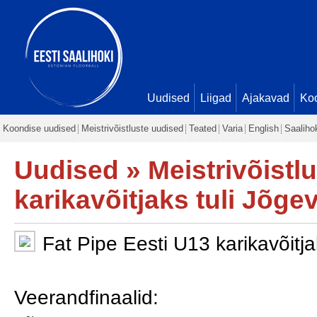
Uudised
Liigad
Ajakavad
Ko
Koondise uudised
Meistrivõistluste uudised
Teated
Varia
English
Saaliho
Uudised
»
Meistrivõistl
karikavõitjaks tuli Jõge
Fat Pipe Eesti U13 karikavõitj
Veerandfinaalid: