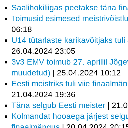
Saalihokiliigas peetakse täna f
Toimusid esimesed meistrivõistl
06:18
U14 tütarlaste karikavõitjaks tu
26.04.2024 23:05
3v3 EMV toimub 27. aprillil Jõg
muudetud)
| 25.04.2024 10:12
Eesti meistriks tuli viie finaal
21.04.2024 19:36
Täna selgub Eesti meister
| 21.
Kolmandat hooaega järjest selgu
finaalmängus
| 20.04.2024 20:1