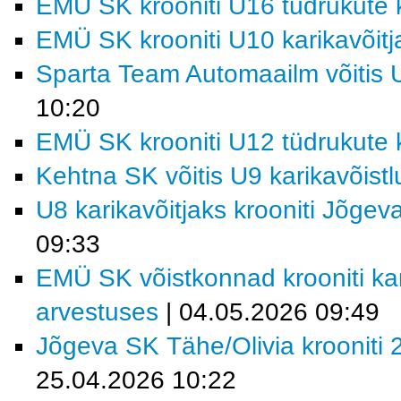
EMÜ SK krooniti U16 tüdrukute k
EMÜ SK krooniti U10 karikavõitj
Sparta Team Automaailm võitis U
10:20
EMÜ SK krooniti U12 tüdrukute k
Kehtna SK võitis U9 karikavõist
U8 karikavõitjaks krooniti Jõgev
09:33
EMÜ SK võistkonnad krooniti kar
arvestuses
| 04.05.2026 09:49
Jõgeva SK Tähe/Olivia krooniti 2
25.04.2026 10:22