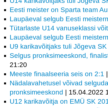
U14 karikavõitjaks tuli Jõgeva S
Eesti meister on Sparta team A
Laupäeval selgub Eesti meiste
Tütarlaste U14 vanuseklassi võit
Laupäeval selgub Eesti meiste
U9 karikavõitjaks tuli Jõgeva SK
Selgus pronksimeeskond, finalis
21:20
Meeste finaalseeria seis on 2:1
|
Nädalavahetusel võivad selguda 
pronksimeeskond
| 15.04.2022 
U12 karikavõitja on EMÜ SK 20