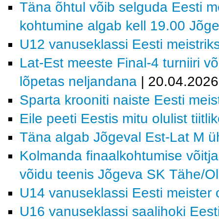
Täna õhtul võib selguda Eesti me
kohtumine algab kell 19.00 Jõge
U12 vanuseklassi Eesti meistrik
Lat-Est meeste Final-4 turniiri v
lõpetas neljandana
| 20.04.2026
Sparta krooniti naiste Eesti meist
Eile peeti Eestis mitu olulist tiitl
Täna algab Jõgeval Est-Lat M ühi
Kolmanda finaalkohtumise võitja
võidu teenis Jõgeva SK Tähe/Ol
U14 vanuseklassi Eesti meiste
U16 vanuseklassi saalihoki Eesti 