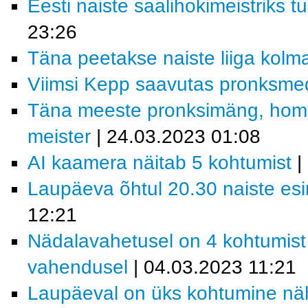
Eesti naiste saalihokimeistriks t
23:26
Täna peetakse naiste liiga kol
Viimsi Kepp saavutas pronksme
Täna meeste pronksimäng, homme
meister
| 24.03.2023 01:08
AI kaamera näitab 5 kohtumist
|
Laupäeva õhtul 20.30 naiste es
12:21
Nädalavahetusel on 4 kohtumis
vahendusel
| 04.03.2023 11:21
Laupäeval on üks kohtumine nä