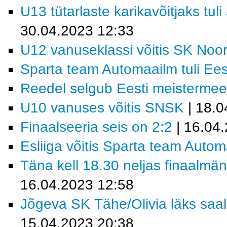
U13 tütarlaste karikavõitjaks tu
30.04.2023 12:33
U12 vanuseklassi võitis SK Noo
Sparta team Automaailm tuli Eest
Reedel selgub Eesti meisterme
U10 vanuses võitis SNSK
| 18.0
Finaalseeria seis on 2:2
| 16.04
Esliiga võitis Sparta team Auto
Täna kell 18.30 neljas finaalmän
16.04.2023 12:58
Jõgeva SK Tähe/Olivia läks saali
15.04.2023 20:38