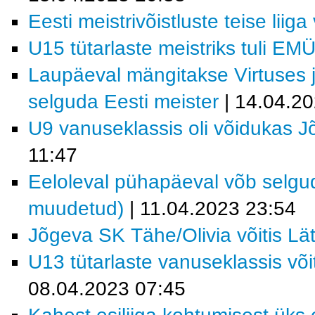
Eesti meistrivõistluste teise liig
U15 tütarlaste meistriks tuli EM
Laupäeval mängitakse Virtuses 
selguda Eesti meister
| 14.04.2
U9 vanuseklassis oli võidukas 
11:47
Eeloleval pühapäeval võb selgud
muudetud)
| 11.04.2023 23:54
Jõgeva SK Tähe/Olivia võitis Läti
U13 tütarlaste vanuseklassis võ
08.04.2023 07:45