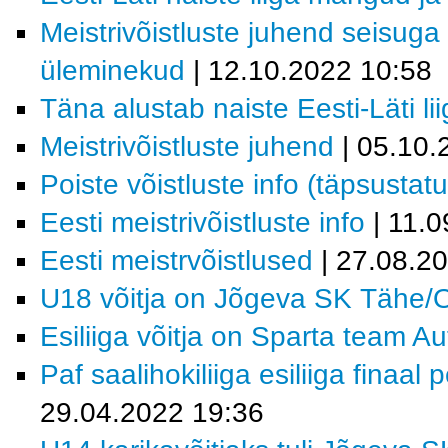
Meistrivõistluste juhend seisuga
üleminekud
| 12.10.2022 10:58
Täna alustab naiste Eesti-Läti li
Meistrivõistluste juhend
| 05.10
Poiste võistluste info (täpsustat
Eesti meistrivõistluste info
| 11.0
Eesti meistrvõistlused
| 27.08.2
U18 võitja on Jõgeva SK Tähe/O
Esiliiga võitja on Sparta team A
Paf saalihokiliiga esiliiga finaal
29.04.2022 19:36