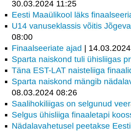
30.03.2024 11:25
Eesti Maaülikool läks finaalseeri
U14 vanuseklassis võitis Jõgev
08:00
Finaalseeriate ajad
| 14.03.2024
Sparta naiskond tuli ühisliigas p
Täna EST-LAT naisteliiga finaali
Sparta naiskond mängib nädalav
08.03.2024 08:26
Saalihokiliigas on selgunud veera
Selgus ühisliiga finaaletapi koos
Nädalavahetusel peetakse Eesti