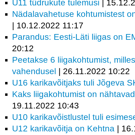
U11 tüdrukute tulemusi
| 15.12.
Nädalavahetuse kohtumistest o
| 10.12.2022 11:17
Parandus: Eesti-Läti liigas on E
20:12
Peetakse 6 liigakohtumist, mill
vahendusel
| 26.11.2022 10:22
U16 karikavõitjaks tuli Jõgeva S
Kaks liigakohtumist on nähtava
19.11.2022 10:43
U10 karikavõistlustel tuli esim
U12 karikavõitja on Kehtna
| 16.