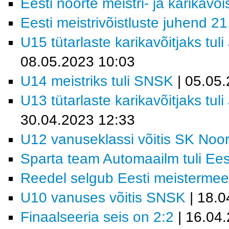
Eesti noorte meistri- ja karikavõ
Eesti meistrivõistluste juhend 2
U15 tütarlaste karikavõitjaks tu
08.05.2023 10:03
U14 meistriks tuli SNSK
| 05.05
U13 tütarlaste karikavõitjaks tu
30.04.2023 12:33
U12 vanuseklassi võitis SK Noo
Sparta team Automaailm tuli Eest
Reedel selgub Eesti meisterme
U10 vanuses võitis SNSK
| 18.0
Finaalseeria seis on 2:2
| 16.04