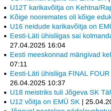
U12T karikavõitja on Kehtna/R
Kõige nooremates oli kõige e
U16 neidude karikavõitja on E
Eesti-Läti ühisliigas sai kolma
27.04.2025 16:04
Eesti meeskonnad mängivad kell
07:11
Eesti-Läti ühisliiga FINAL FOU
26.04.2025 10:37
U18 meistriks tuli Jõgeva SK Tä
U12 võitja on EMÜ SK
| 25.04.2