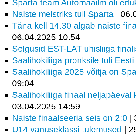
Sparta team Automaailm oli eduka
Naiste meistriks tuli Sparta
| 06.
Täna kell 14.30 algab naiste fi
06.04.2025 10:54
Selgusid EST-LAT ühisliiga finali
Saalihokiliiga pronksile tuli Eest
Saalihokiliiga 2025 võitja on Sp
09:04
Saalihokiliiga finaal neljapäeval
03.04.2025 14:59
Naiste finaalseeria seis on 2:0
| 
U14 vanuseklassi tulemused
| 2