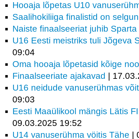
Hooaja lõpetas U10 vanuserüh
Saalihokiliiga finalistid on selgu
Naiste finaalseeriat juhib Sparta
U16 Eesti meistriks tuli Jõgeva 
09:04
Oma hooaja lõpetasid kõige no
Finaalseeriate ajakavad
| 17.03
U16 neidude vanuserühmas või
09:03
Eesti Maaülikool mängis Lätis F
09.03.2025 19:52
U14 vanuserühma vöitis Tähe
| 