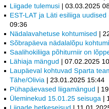
Liigade tulemusi
| 03.03.2025 0
EST-LAT ja Läti esiliiga uudised
09:36
Nädalavahetuse kohtumised
| 2
Sõbrapäeva nädalalõpu kohtum
Saalihokiliiga põhiturniir on lõp
Lähiaja mängud
| 07.02.2025 1
Laupäeval kohtuvad Sparta tea
Tähe/Olivia
| 23.01.2025 15:44
Pühapäevased liigamängud
| 19
Üleminekud 15.01.25 seisuga
| 
Liigade hetkeseisud
| 11.01.202