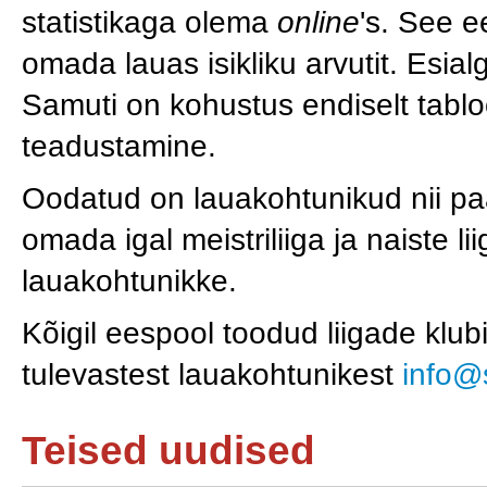
statistikaga olema
online
's. See e
omada lauas isikliku arvutit. Esialg
Samuti on kohustus endiselt tabl
teadustamine.
Oodatud on lauakohtunikud nii paa
omada igal meistriliiga ja naiste li
lauakohtunikke.
Kõigil eespool toodud liigade klubid
tulevastest lauakohtunikest
info@
Teised uudised