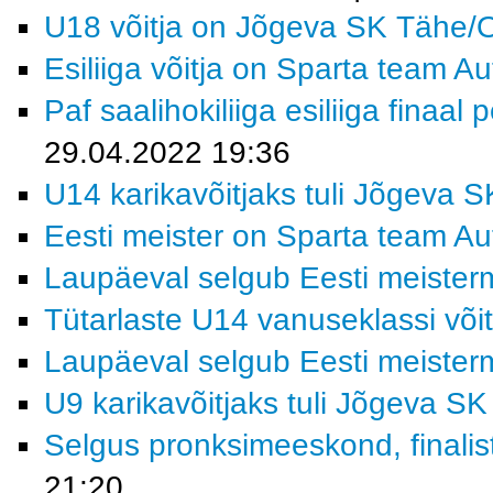
U18 võitja on Jõgeva SK Tähe/O
Esiliiga võitja on Sparta team A
Paf saalihokiliiga esiliiga finaal
29.04.2022 19:36
U14 karikavõitjaks tuli Jõgeva S
Eesti meister on Sparta team A
Laupäeval selgub Eesti meiste
Tütarlaste U14 vanuseklassi võit
Laupäeval selgub Eesti meiste
U9 karikavõitjaks tuli Jõgeva SK
Selgus pronksimeeskond, finalis
21:20