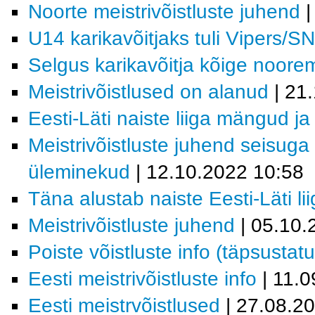
Noorte meistrivõistluste juhend
|
U14 karikavõitjaks tuli Vipers/
Selgus karikavõitja kõige noor
Meistrivõistlused on alanud
| 21
Eesti-Läti naiste liiga mängud j
Meistrivõistluste juhend seisuga
üleminekud
| 12.10.2022 10:58
Täna alustab naiste Eesti-Läti li
Meistrivõistluste juhend
| 05.10
Poiste võistluste info (täpsustat
Eesti meistrivõistluste info
| 11.0
Eesti meistrvõistlused
| 27.08.2