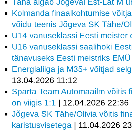
Täna algab Jõgeval Est-Lat M ühi
Kolmanda finaalkohtumise võitja
võidu teenis Jõgeva SK Tähe/Ol
U14 vanuseklassi Eesti meiste
U16 vanuseklassi saalihoki Eesti 
tänavuseks Eesti meistriks EM
Energialiiga ja M35+ võitjad se
13.04.2026 11:12
Sparta Team Automaailm võitis fi
on viigis 1:1
| 12.04.2026 22:36
Jõgeva SK Tähe/Olivia võitis fi
karistusvisetega
| 11.04.2026 23