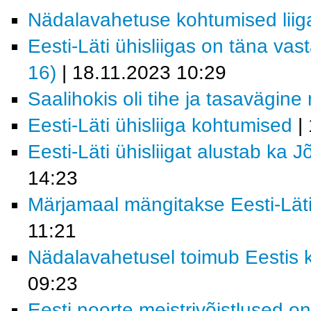
Nädalavahetuse kohtumised lii
Eesti-Läti ühisliigas on täna vast
16)
| 18.11.2023 10:29
Saalihokis oli tihe ja tasavägin
Eesti-Läti ühisliiga kohtumised
| 
Eesti-Läti ühisliigat alustab ka
14:23
Märjamaal mängitakse Eesti-Läti 
11:21
Nädalavahetusel toimub Eestis k
09:23
Eesti noorte meistrivõistlused o