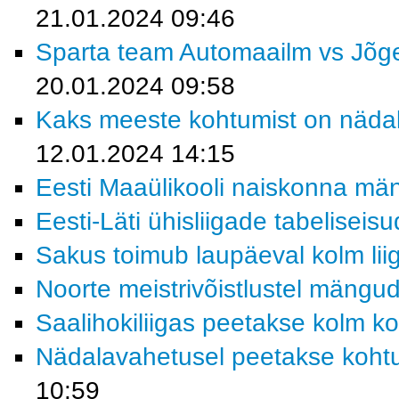
21.01.2024 09:46
Sparta team Automaailm vs Jõge
20.01.2024 09:58
Kaks meeste kohtumist on nädala
12.01.2024 14:15
Eesti Maaülikooli naiskonna män
Eesti-Läti ühisliigade tabeliseisu
Sakus toimub laupäeval kolm li
Noorte meistrivõistlustel mängu
Saalihokiliigas peetakse kolm k
Nädalavahetusel peetakse kohtum
10:59