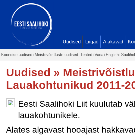
Uudised
Liigad
Ajakavad
Ko
Koondise uudised
Meistrivõistluste uudised
Teated
Varia
English
Saaliho
Uudised
»
Meistrivõistl
Lauakohtunikud 2011-2
Eesti Saalihoki Liit kuulutab v
lauakohtunikele.
Alates algavast hooajast hakka