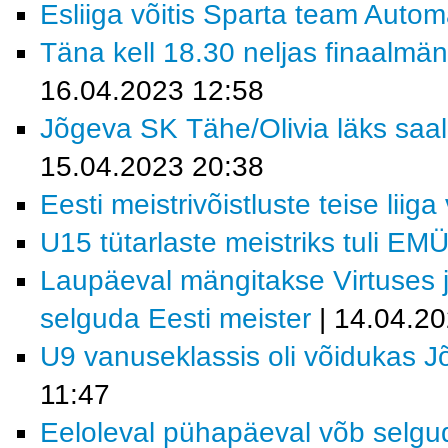
Esliiga võitis Sparta team Auto
Täna kell 18.30 neljas finaalmän
16.04.2023 12:58
Jõgeva SK Tähe/Olivia läks saali
15.04.2023 20:38
Eesti meistrivõistluste teise liig
U15 tütarlaste meistriks tuli EM
Laupäeval mängitakse Virtuses 
selguda Eesti meister
| 14.04.2
U9 vanuseklassis oli võidukas 
11:47
Eeloleval pühapäeval võb selgud