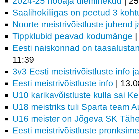
2024-25 hooaja üleminekud
| 25
Saalihokiliigas on peetud 3 koht
Noorte meistrivõistluste juhend j
Tippklubid peavad kodumänge
|
Eesti naiskonnad on taasalustanu
11:39
3v3 Eesti meistrivõistluste info
Eesti meistrivõistluste info
| 13.0
U10 karikavõistluste kulla sai K
U18 meistriks tuli Sparta team 
U16 meister on Jõgeva SK Tähe/
Eesti meistrivõistluste pronksi