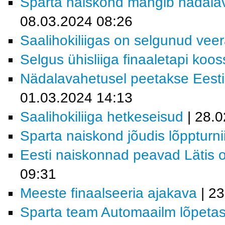
Sparta naiskond mängib nädalav
08.03.2024 08:26
Saalihokiliigas on selgunud veera
Selgus ühisliiga finaaletapi koos
Nädalavahetusel peetakse Eesti
01.03.2024 14:13
Saalihokiliiga hetkeseisud
| 28.0
Sparta naiskond jõudis lõppturnii
Eesti naiskonnad peavad Lätis o
09:31
Meeste finaalseeria ajakava
| 23
Sparta team Automaailm lõpetas 