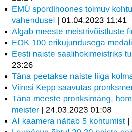
EMÜ spordihoones toimuv kohtu
vahendusel
| 01.04.2023 11:41
Algab meeste meistrivõistluste f
EOK 100 erikujundusega medal
Eesti naiste saalihokimeistriks t
23:26
Täna peetakse naiste liiga kol
Viimsi Kepp saavutas pronksme
Täna meeste pronksimäng, homme
meister
| 24.03.2023 01:08
AI kaamera näitab 5 kohtumist
|