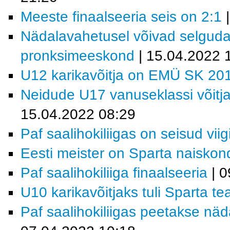
Meeste finaalseeria seis on 2:1
|
Nädalavahetusel võivad selguda 
pronksimeeskond
| 15.04.2022 
U12 karikavõitja on EMÜ SK 20
Neidude U17 vanuseklassi võit
15.04.2022 08:29
Paf saalihokiliigas on seisud viig
Eesti meister on Sparta naiskon
Paf saalihokiliiga finaalseeria
| 0
U10 karikavõitjaks tuli Sparta 
Paf saalihokiliigas peetakse näd