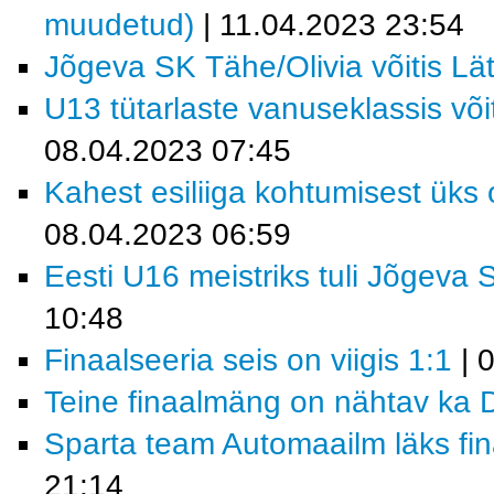
muudetud)
| 11.04.2023 23:54
Jõgeva SK Tähe/Olivia võitis Läti
U13 tütarlaste vanuseklassis võ
08.04.2023 07:45
Kahest esiliiga kohtumisest ük
08.04.2023 06:59
Eesti U16 meistriks tuli Jõgeva 
10:48
Finaalseeria seis on viigis 1:1
| 
Teine finaalmäng on nähtav ka D
Sparta team Automaailm läks fin
21:14