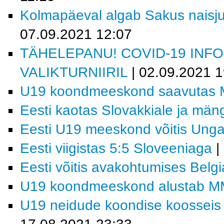
Kolmapäeval algab Sakus naisjuu
07.09.2021 12:07
TÄHELEPANU! COVID-19 INF
VALIKTURNIIRIL
| 02.09.2021 1
U19 koondmeeskond saavutas M
Eesti kaotas Slovakkiale ja män
Eesti U19 meeskond võitis Ungar
Eesti viigistas 5:5 Sloveeniaga
|
Eesti võitis avakohtumises Belgi
U19 koondmeeskond alustab MM-f
U19 neidude koondise koosseis j