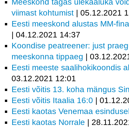
Meeskond tagas ülekaaluka võid
viimast kohtumist
| 05.12.2021 
Eesti meeskond alustas MM-finaa
| 04.12.2021 14:37
Koondise peatreener: just prae
meeskonna tippaeg
| 03.12.202
Eesti meeste saalihokikoondis al
03.12.2021 12:01
Eesti võitis 13. koha mängus Si
Eesti võitis Itaalia 16:0
| 01.12.2
Eesti kaotas Venemaa esindusel
Eesti kaotas Norrale
| 28.11.202