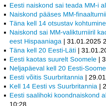
Eesti naiskond sai teada MM-i a
Naiskond pääses MM-finaalturnii
Täna kell 14 otsustav kohtumin
Naiskond sai MM-valikturniiril k
eest Hispaaniaga
| 31.01.2025 
Täna kell 20 Eesti-Läti
| 31.01.2
Eesti kaotas suurelt Soomele
| 
Neljapäeval kell 20 Eesti-Soome
Eesti võitis Suurbritannia
| 29.0
Kell 14 Eesti vs Suurbritannia
| 
Eesti saalihoki koondnaiskond al
10:28