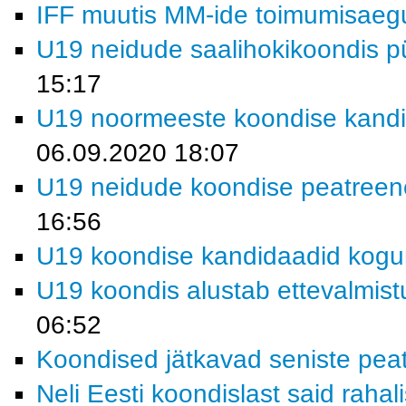
IFF muutis MM-ide toimumisaeg
U19 neidude saalihokikoondis p
15:17
U19 noormeeste koondise kandi
06.09.2020 18:07
U19 neidude koondise peatreene
16:56
U19 koondise kandidaadid kogu
U19 koondis alustab ettevalmistu
06:52
Koondised jätkavad seniste pea
Neli Eesti koondislast said raha