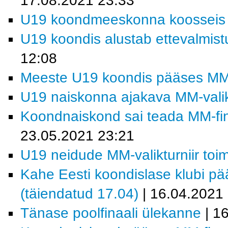
17.08.2021 23:33
U19 koondmeeskonna koosseis MM
U19 koondis alustab ettevalmistu
12:08
Meeste U19 koondis pääses MM-fi
U19 naiskonna ajakava MM-valiktu
Koondnaiskond sai teada MM-fina
23.05.2021 23:21
U19 neidude MM-valikturniir toi
Kahe Eesti koondislase klubi pää
(täiendatud 17.04)
| 16.04.2021
Tänase poolfinaali ülekanne
| 1