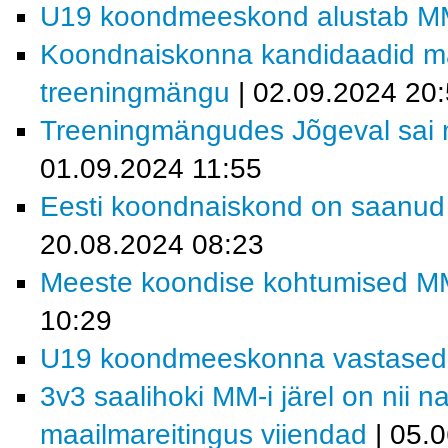
U19 koondmeeskond alustab MM-v
Koondnaiskonna kandidaadid m
treeningmängu
| 02.09.2024 20
Treeningmängudes Jõgeval sai m
01.09.2024 11:55
Eesti koondnaiskond on saanud t
20.08.2024 08:23
Meeste koondise kohtumised MM-f
10:29
U19 koondmeeskonna vastased MM
3v3 saalihoki MM-i järel on nii 
maailmareitingus viiendad
| 05.