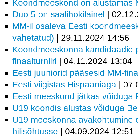
Koondmeeskond on alustamas MM-
Duo 5 on saalihokilainel
| 02.12
MM-il osaleva Eesti koondmees
vahetatud)
| 29.11.2024 14:56
Koondmeeskonna kandidaadid p
finaalturniiri
| 04.11.2024 13:04
Eesti juuniorid pääsesid MM-finaa
Eesti viigistas Hispaaniaga
| 07.
Eesti meeskond jätkas võiduga 
U19 koondis alustas võiduga Bel
U19 meeskonna avakohtumine on 
hilisõhtusse
| 04.09.2024 12:51