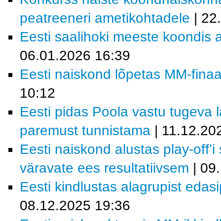
peatreeneri ametikohtadele
| 22
Eesti saalihoki meeste koondis a
06.01.2026 16:39
Eesti naiskond lõpetas MM-finaal
10:12
Eesti pidas Poola vastu tugeva la
paremust tunnistama
| 11.12.20
Eesti naiskond alustas play-off’i
väravate ees resultatiivsem
| 09
Eesti kindlustas alagrupist eda
08.12.2025 19:36