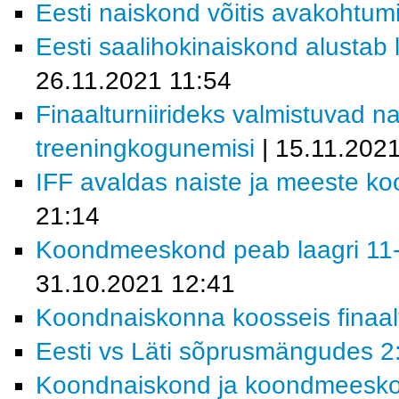
Eesti naiskond võitis avakohtum
Eesti saalihokinaiskond alustab 
26.11.2021 11:54
Finaalturniirideks valmistuvad 
treeningkogunemisi
| 15.11.202
IFF avaldas naiste ja meeste k
21:14
Koondmeeskond peab laagri 11-
31.10.2021 12:41
Koondnaiskonna koosseis finaalt
Eesti vs Läti sõprusmängudes 2:
Koondnaiskond ja koondmeeskond