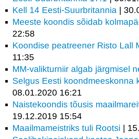
Kell 14 Eesti-Suurbritannia
| 30.
Meeste koondis sõidab kolmapäev
22:58
Koondise peatreener Risto Lall MM
11:35
MM-valikturniir algab järgmisel n
Selgus Eesti koondmeeskonna ko
08.01.2020 16:21
Naistekoondis tõusis maailmare
19.12.2019 15:54
Maailmameistriks tuli Rootsi
| 15