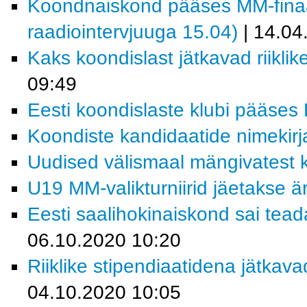
Koondnaiskond pääses MM-finaalt
raadiointervjuuga 15.04)
| 14.04
Kaks koondislast jätkavad riiklik
09:49
Eesti koondislaste klubi pääses R
Koondiste kandidaatide nimekirja
Uudised välismaal mängivatest k
U19 MM-valikturniirid jäetakse ä
Eesti saalihokinaiskond sai tead
06.10.2020 10:20
Riiklike stipendiaatidena jätkav
04.10.2020 10:05