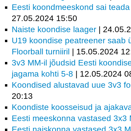
Eesti koondmeeskond sai teada M
27.05.2024 15:50
Naiste koondise laager
| 24.05.
U19 koondise peatreener saab ül
Floorball turniiril
| 15.05.2024 12
3v3 MM-il jõudsid Eesti koondis
jagama kohti 5-8
| 12.05.2024 0
Koondised alustavad uue 3v3 fo
20:13
Koondiste koosseisud ja ajakav
Eesti meeskonna vastased 3x3 
Eesti naiskonna vastased 3x3 M