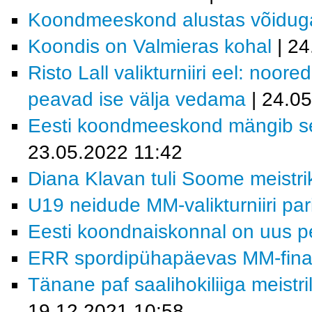
Koondmeeskond alustas võidug
Koondis on Valmieras kohal
| 24
Risto Lall valikturniiri eel: noor
peavad ise välja vedama
| 24.0
Eesti koondmeeskond mängib sel 
23.05.2022 11:42
Diana Klavan tuli Soome meistri
U19 neidude MM-valikturniiri pa
Eesti koondnaiskonnal on uus p
ERR spordipühapäevas MM-finaa
Tänane paf saalihokiliiga meistri
19.12.2021 10:58