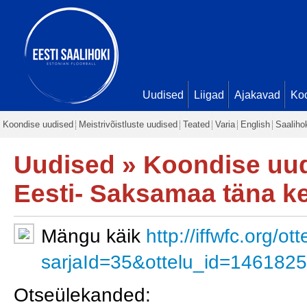
Uudised
Liigad
Ajakavad
Ko
Koondise uudised
Meistrivõistluste uudised
Teated
Varia
English
Saaliho
Uudised
»
Koondise uu
Eesti- Saksamaa täna ke
Mängu käik
http://iffwfc.org/o
sarjaId=35&ottelu_id=146182
Otseülekanded: