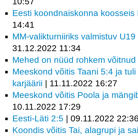
10:57
Eesti koondnaiskonna koosseis M
14:41
MM-valikturniiriks valmistuv U19
31.12.2022 11:34
Mehed on nüüd rohkem võitnud 
Meeskond võitis Taani 5:4 ja tul
karjäärii
| 11.11.2022 16:27
Meeskond võitis Poola ja mäng
10.11.2022 17:29
Eesti-Läti 2:5
| 09.11.2022 22:3
Koondis võitis Tai, alagrupi ja sa