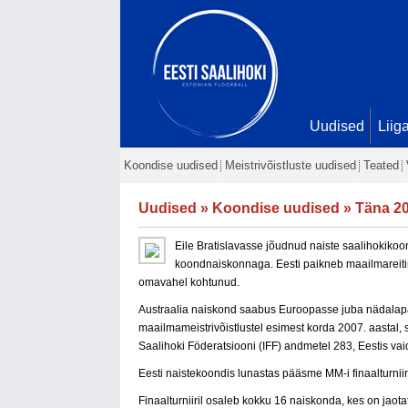
Uudised
Liig
Koondise uudised
Meistrivõistluste uudised
Teated
Uudised
»
Koondise uudised
» Täna 20
Eile Bratislavasse jõudnud naiste saalihokikoon
koondnaiskonnaga. Eesti paikneb maailmareiting
omavahel kohtunud.
Austraalia naiskond saabus Euroopasse juba nädalapäe
maailmameistrivõistlustel esimest korda 2007. aastal, 
Saalihoki Föderatsiooni (IFF) andmetel 283, Eestis vai
Eesti naistekoondis lunastas pääsme MM-i finaalturniiril
Finaalturniiril osaleb kokku 16 naiskonda, kes on jaot