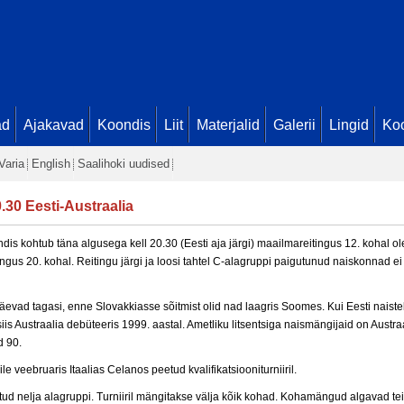
ad
Ajakavad
Koondis
Liit
Materjalid
Galerii
Lingid
Koo
Varia
English
Saalihoki uudised
.30 Eesti-Austraalia
dis kohtub täna algusega kell 20.30 (Eesti aja järgi) maailmareitingus 12. kohal ol
us 20. kohal. Reitingu järgi ja loosi tahtel C-alagruppi paigutunud naiskonnad ei
vad tagasi, enne Slovakkiasse sõitmist olid nad laagris Soomes. Kui Eesti naist
siis Austraalia debüteeris 1999. aastal. Ametliku litsentsiga naismängijaid on Aust
d 90.
e veebruaris Itaalias Celanos peetud kvalifikatsiooniturniiril.
atud nelja alagruppi. Turniiril mängitakse välja kõik kohad. Kohamängud algavad tei