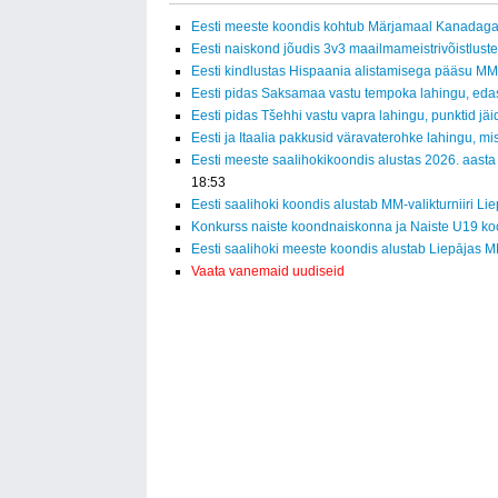
Eesti meeste koondis kohtub Märjamaal Kanadag
Eesti naiskond jõudis 3v3 maailmameistrivõistluste
Eesti kindlustas Hispaania alistamisega pääsu MM-f
Eesti pidas Saksamaa vastu tempoka lahingu, eda
Eesti pidas Tšehhi vastu vapra lahingu, punktid jäid
Eesti ja Itaalia pakkusid väravaterohke lahingu, mi
Eesti meeste saalihokikoondis alustas 2026. aasta
18:53
Eesti saalihoki koondis alustab MM-valikturniiri Li
Konkurss naiste koondnaiskonna ja Naiste U19 ko
Eesti saalihoki meeste koondis alustab Liepājas MM
Vaata vanemaid uudiseid