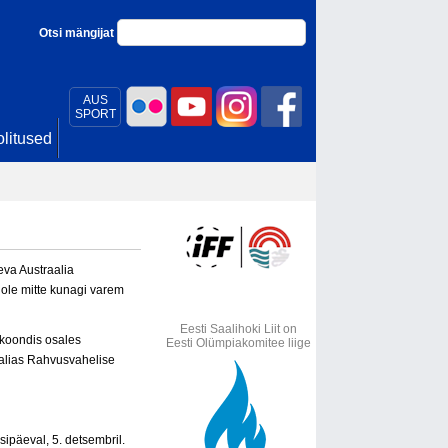
Otsi mängijat
AUS
SPORT
litused
eva Austraalia
 ole mitte kunagi varem
Eesti Saalihoki Liit on
ekoondis osales
Eesti Olümpiakomitee liige
raalias Rahvusvahelise
sipäeval, 5. detsembril.