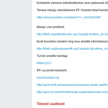
Kohtadele esimese kaheteistkümne seas pääsevad võit
Tänase mängu otseülekanne IFF Youtube teisel kanalil
https://www.youtube.com/watch?v=_6AciGv6TkM
Mängu Live protokoll:
http://iffwfc.org/ottelukooste.asp?sarjaId=&ottelu_id
Eesti koondise nimekiri ning muu ametlik informatsioon
http://iffwfc.org/joukkuekortti.asp?sarjaId=&joukkue_
Turniiri ametlik hashtag:
#iffwfc2017
IFF-i ja turniiri koduleht:
www.floorball.org
http://sport.delfi.ee/news/varia/muu/eesti-naiste-saa
http://sport.err.ee/645284/naiste-saalihokikoondis-enne
Teised uudised