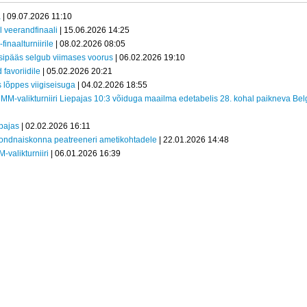
a
| 09.07.2026 11:10
l veerandfinaali
| 15.06.2026 14:25
inaalturniirile
| 08.02.2026 08:05
sipääs selgub viimases voorus
| 06.02.2026 19:10
 favoriidile
| 05.02.2026 20:21
s lõppes viigiseisuga
| 04.02.2026 18:55
 MM-valikturniiri Liepajas 10:3 võiduga maailma edetabelis 28. kohal paikneva Belg
epajas
| 02.02.2026 16:11
ondnaiskonna peatreeneri ametikohtadele
| 22.01.2026 14:48
-valikturniiri
| 06.01.2026 16:39