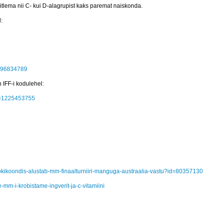
lema nii C- kui D-alagrupist kaks paremat naiskonda.
:
=1496834789
 IFF-i kodulehel:
id=1225453755
lihokikoondis-alustab-mm-finaalturniiri-manguga-austraalia-vastu?id=80357130
-mm-i-krobistame-ingverit-ja-c-vitamiini