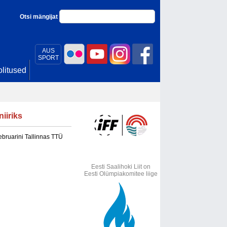
Otsi mängijat
AUS
SPORT
litused
iiriks
bruarini Tallinnas TTÜ
Eesti Saalihoki Liit on
Eesti Olümpiakomitee liige