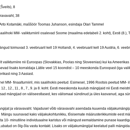
Šveits), 8
ravavaht, 38
 Arto Kotamäki, maššöör Toomas Juhanson, esindaja Olari Tammel
ihoki MM- valikturniiril osalevad Soome (maailma edetabeli 2. koht), Eesti (8.), Taa
ud toimuvad 3. veebruaril kell 19 Hollandi, 4. veebruaril kell 19 Austria, 6. veebru
 valikturniire nii Euroopas (Slovakkias, Poolas ning Sloveenias) kui ka Ameerikas
sevad lisaks korraldaja Lätile veel 15 koondist – 10 meeskonda Euroopast (iga valik
ikast ning 3 Aasiast.
l MM- finaalturniiril, mis saalihokis peetud. Esimesel, 1996 Rootsis peetud MM- il 
2., 12., 11., 8., 7., 9. ja 8. koht. Eesti meeskonda kuulub mängijaid nii Eesti meistri
). Osad mängijad on väliseestlased, kes välismaal sündinud ja üles kasvanud, aga sü
 mängijat ja väravavaht. Vajadusel võib väravavahi asendada kuuenda väljakumäng
. Mängu suunavad kaks väljakukohtunikku, tõsisemate määrusterikkumiste eest määra
ata 10- minutiline individuaalne karistus või mängust eemaldamine punase kaardiga
ubatud on õlg-õla vastu kontakt. Lisaks on väljakumängijal keelatud palli mängida 