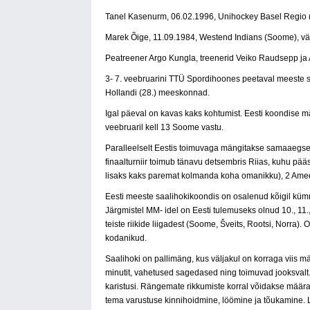
Tanel Kasenurm, 06.02.1996, Unihockey Basel Regio (
Marek Õige, 11.09.1984, Westend Indians (Soome), vä
Peatreener Argo Kungla, treenerid Veiko Raudsepp ja
3- 7. veebruarini TTÜ Spordihoones peetaval meeste saal
Hollandi (28.) meeskonnad.
Igal päeval on kavas kaks kohtumist. Eesti koondise mäng
veebruaril kell 13 Soome vastu.
Paralleelselt Eestis toimuvaga mängitakse samaaegselt
finaalturniir toimub tänavu detsembris Riias, kuhu pää
lisaks kaks paremat kolmanda koha omanikku), 2 Ameer
Eesti meeste saalihokikoondis on osalenud kõigil kümne
Järgmistel MM- idel on Eesti tulemuseks olnud 10., 11., 1
teiste riikide liigadest (Soome, Šveits, Rootsi, Norra
kodanikud.
Saalihoki on pallimäng, kus väljakul on korraga viis
minutit, vahetused sagedased ning toimuvad jooksvalt
karistusi. Rängemate rikkumiste korral võidakse määr
tema varustuse kinnihoidmine, löömine ja tõukamine. L