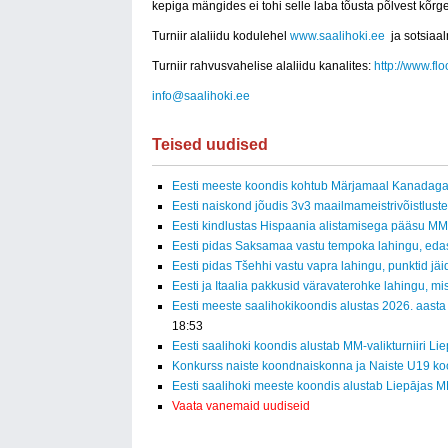
kepiga mängides ei tohi selle laba tõusta põlvest kõrg
Turniir alaliidu kodulehel
www.saalihoki.ee
ja sotsiaa
Turniir rahvusvahelise alaliidu kanalites:
http://www.f
info@saalihoki.ee
Teised uudised
Eesti meeste koondis kohtub Märjamaal Kanadag
Eesti naiskond jõudis 3v3 maailmameistrivõistluste
Eesti kindlustas Hispaania alistamisega pääsu MM-f
Eesti pidas Saksamaa vastu tempoka lahingu, eda
Eesti pidas Tšehhi vastu vapra lahingu, punktid jäid
Eesti ja Itaalia pakkusid väravaterohke lahingu, mi
Eesti meeste saalihokikoondis alustas 2026. aasta
18:53
Eesti saalihoki koondis alustab MM-valikturniiri Li
Konkurss naiste koondnaiskonna ja Naiste U19 ko
Eesti saalihoki meeste koondis alustab Liepājas MM
Vaata vanemaid uudiseid