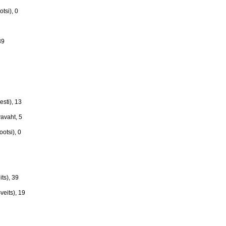
tsi), 0
39
sti), 13
vavaht, 5
otsi), 0
ts), 39
eits), 19