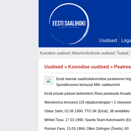
Uudised
Liig
Koondise uudised
Meistrivõistluste uudised
Teated
Uudised
»
Koondise uudised
» Peatree
Eesti meeste saalihokikoondise peatreener Ar
Spordihoones toimuval MM- valikturniiril.
Eesti püüab pääset detsembris Riias peetavale finaaltur
Meeskonna koosseis (18 väljakumängijat + 2 väravavah
Oskar Salm, 02.06.1990, TTÜ SK (Eesti), 38 ametlikku
Mihkel Tasa, 17.03.1990, Sparta Team Automaailm (Ees
Roman Pass, 15.05.1984, Olten Zofingen (Šveits), 60