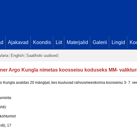
ad
Ajakavad
Koondis
Liit
Materjalid
Galerii
Lingid
Koo
Varia
English
Saalihoki uudised
ner Argo Kungla nimetas koosseisu koduseks MM- valikturn
go Kungla avaldas 20 mängijat, kes kuuluvad rahvusmeeskonna koosseisu 3- 7. vee
niirile.
ti):
 kohtumist
ti), 17