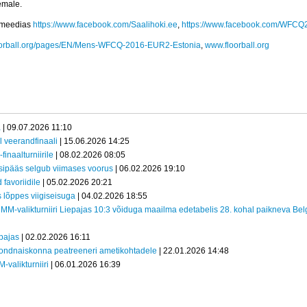
emale.
lmeedias
https://www.facebook.com/Saalihoki.ee
,
https://www.facebook.com/WFCQ2
loorball.org/pages/EN/Mens-WFCQ-2016-EUR2-Estonia
,
www.floorball.org
a
| 09.07.2026 11:10
l veerandfinaali
| 15.06.2026 14:25
inaalturniirile
| 08.02.2026 08:05
sipääs selgub viimases voorus
| 06.02.2026 19:10
 favoriidile
| 05.02.2026 20:21
s lõppes viigiseisuga
| 04.02.2026 18:55
 MM-valikturniiri Liepajas 10:3 võiduga maailma edetabelis 28. kohal paikneva Belg
epajas
| 02.02.2026 16:11
ondnaiskonna peatreeneri ametikohtadele
| 22.01.2026 14:48
-valikturniiri
| 06.01.2026 16:39