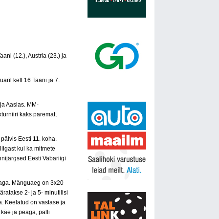
ni (12.), Austria (23.) ja
aril kell 16 Taani ja 7.
 ja Aasias. MM-
turniiri kaks paremat,
pälvis Eesti 11. koha.
liigast kui ka mitmete
nnijärgsed Eesti Vabariigi
ijaga. Mänguaeg on 3x20
takse 2- ja 5- minutilisi
. Keelatud on vastase ja
käe ja peaga, palli