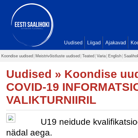
Uudised
Liigad
Ajakavad
Ko
Koondise uudised
Meistrivõistluste uudised
Teated
Varia
English
Saaliho
Uudised
»
Koondise uu
COVID-19 INFORMATSI
VALIKTURNIIRIL
U19 neidude kvalifikatsio
nädal aega. 