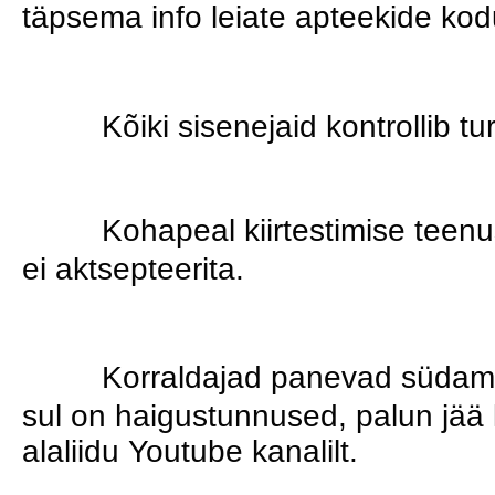
täpsema info leiate apteekide kod
Kõiki sisenejaid kontrollib t
Kohapeal kiirtestimise teenus
ei aktsepteerita.
Korraldajad panevad südamel
sul on haigustunnused, palun jää 
alaliidu Youtube kanalilt.