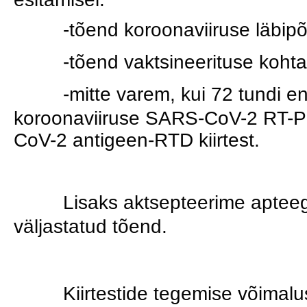
-tõend koroonaviiruse läbip
-tõend vaktsineerituse kohta
-mitte varem, kui 72 tundi enn
koroonaviiruse SARS-CoV-2 RT-PC
CoV-2 antigeen-RTD kiirtest. 
Lisaks aktsepteerime apteegis
väljastatud tõend.
Kiirtestide tegemise võimal