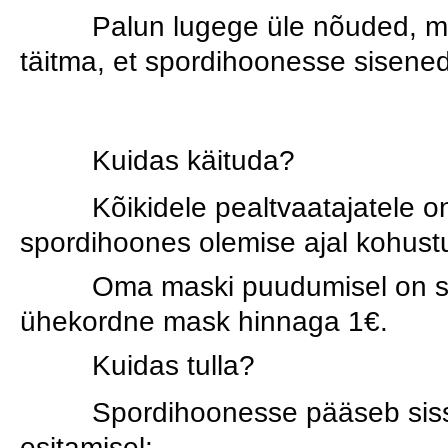
Palun lugege üle nõuded, mid
täitma, et spordihoonesse sisened
Kuidas käituda?
Kõikidele pealtvaatajatele o
spordihoones olemise ajal kohustu
Oma maski puudumisel on sp
ühekordne mask hinnaga 1€.
Kuidas tulla?
Spordihoonesse pääseb sis
esitamisel: