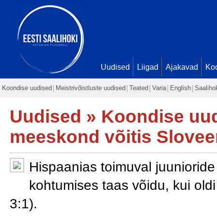
Uudised
Liigad
Ajakavad
Ko
Koondise uudised
Meistrivõistluste uudised
Teated
Varia
English
Saaliho
Uudised
»
Koondise uu
meeskond võitis Slovee
Hispaanias toimuval juunioride M
kohtumises taas võidu, kui old
3:1).