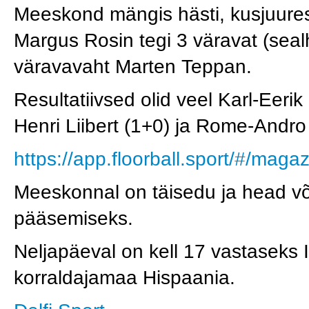
Meeskond mängis hästi, kusjuure
Margus Rosin tegi 3 väravat (sea
väravavaht Marten Teppan.
Resultatiivsed olid veel Karl-Eer
Henri Liibert (1+0) ja Rome-Andro
https://app.floorball.sport/#/ma
Meeskonnal on täisedu ja head või
pääsemiseks.
Neljapäeval on kell 17 vastaseks It
korraldajamaa Hispaania.