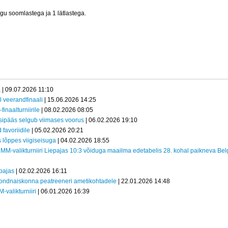
u soomlastega ja 1 lätlastega.
a
| 09.07.2026 11:10
l veerandfinaali
| 15.06.2026 14:25
inaalturniirile
| 08.02.2026 08:05
sipääs selgub viimases voorus
| 06.02.2026 19:10
 favoriidile
| 05.02.2026 20:21
s lõppes viigiseisuga
| 04.02.2026 18:55
 MM-valikturniiri Liepajas 10:3 võiduga maailma edetabelis 28. kohal paikneva Belg
epajas
| 02.02.2026 16:11
ondnaiskonna peatreeneri ametikohtadele
| 22.01.2026 14:48
-valikturniiri
| 06.01.2026 16:39