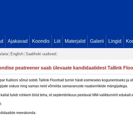
ad
Ajakavad
Koondis
Liit
Materjalid
Galerii
Lingid
Koo
Varia
English
Saalihoki uudised
dise peatreener saab ülevaate kandidaatidest Tallink Floorb
allioni sõnul sobib Tallink Floorball turniir hästi esimeseks kogunemiseks ja üh
ngijate oskusi ning samas neid võrrelda samavanuste naaberriikide mängijatega.
le kallal tuleb rohkem tööd teha, et septembrikuus peetaval MM-valikturniiril edukalt 
i.
andidaatide meeskonda: