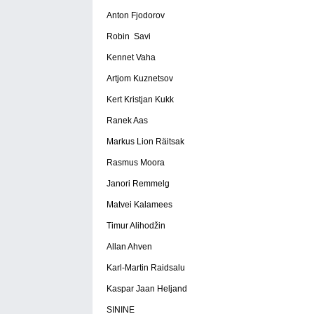
Anton Fjodorov
Robin Savi
Kennet Vaha
Artjom Kuznetsov
Kert Kristjan Kukk
Ranek Aas
Markus Lion Räitsak
Rasmus Moora
Janori Remmelg
Matvei Kalamees
Timur Alihodžin
Allan Ahven
Karl-Martin Raidsalu
Kaspar Jaan Heljand
SININE