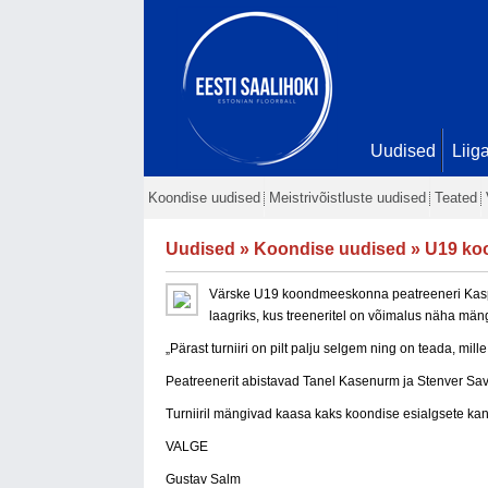
Uudised
Liig
Koondise uudised
Meistrivõistluste uudised
Teated
Uudised
»
Koondise uudised
» U19 koon
Värske U19 koondmeeskonna peatreeneri Kaspar K
laagriks, kus treeneritel on võimalus näha mä
„Pärast turniiri on pilt palju selgem ning on teada, mil
Peatreenerit abistavad Tanel Kasenurm ja Stenver Sav
Turniiril mängivad kaasa kaks koondise esialgsete k
VALGE
Gustav Salm