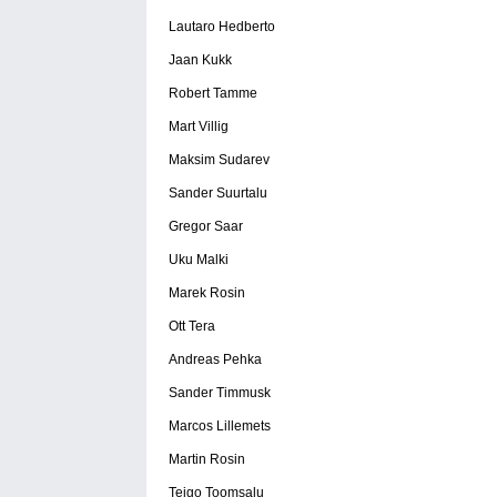
Lautaro Hedberto
Jaan Kukk
Robert Tamme
Mart Villig
Maksim Sudarev
Sander Suurtalu
Gregor Saar
Uku Malki
Marek Rosin
Ott Tera
Andreas Pehka
Sander Timmusk
Marcos Lillemets
Martin Rosin
Teigo Toomsalu