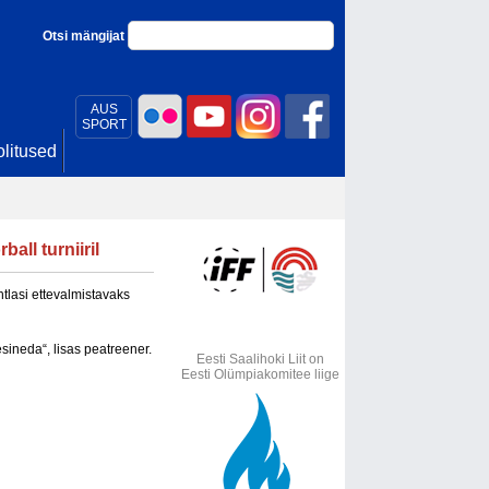
Otsi mängijat
AUS
SPORT
litused
all turniiril
tlasi ettevalmistavaks
esineda“, lisas peatreener.
Eesti Saalihoki Liit on
Eesti Olümpiakomitee liige