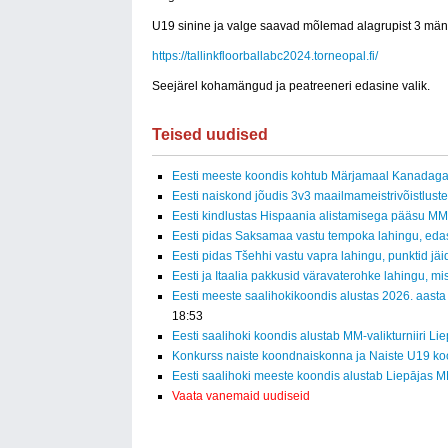
U19 sinine ja valge saavad mõlemad alagrupist 3 mäng
https://tallinkfloorballabc2024.torneopal.fi/
Seejärel kohamängud ja peatreeneri edasine valik.
Teised uudised
Eesti meeste koondis kohtub Märjamaal Kanadag
Eesti naiskond jõudis 3v3 maailmameistrivõistluste
Eesti kindlustas Hispaania alistamisega pääsu MM-f
Eesti pidas Saksamaa vastu tempoka lahingu, eda
Eesti pidas Tšehhi vastu vapra lahingu, punktid jäid
Eesti ja Itaalia pakkusid väravaterohke lahingu, mi
Eesti meeste saalihokikoondis alustas 2026. aasta
18:53
Eesti saalihoki koondis alustab MM-valikturniiri Li
Konkurss naiste koondnaiskonna ja Naiste U19 ko
Eesti saalihoki meeste koondis alustab Liepājas MM
Vaata vanemaid uudiseid