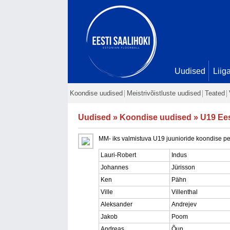
Uudised
Liig
Koondise uudised
Meistrivõistluste uudised
Teated
Uudised
»
Koondise uudised
» U19 Ees
MM- iks valmistuva U19 juunioride koondise pe
Lauri-Robert
Indus
Johannes
Jürisson
Ken
Pähn
Ville
Villenthal
Aleksander
Andrejev
Jakob
Poom
Andreas
Õun