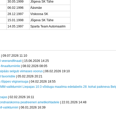
30.05.1999
Jõgeva SK Tähe
06.02.1996
Ääsmäe
28.12.1997
Viskoosa SK
15.01.1998
Jõgeva SK Tähe
14.05.1997
Sparta Team Automaailm
a
| 09.07.2026 11:10
l veerandfinaali
| 15.06.2026 14:25
inaalturniirile
| 08.02.2026 08:05
sipääs selgub viimases voorus
| 06.02.2026 19:10
 favoriidile
| 05.02.2026 20:21
s lõppes viigiseisuga
| 04.02.2026 18:55
 MM-valikturniiri Liepajas 10:3 võiduga maailma edetabelis 28. kohal paikneva Belg
epajas
| 02.02.2026 16:11
ondnaiskonna peatreeneri ametikohtadele
| 22.01.2026 14:48
-valikturniiri
| 06.01.2026 16:39