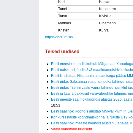
Karl
Kastan
Tanel
Kasenurm
Tarvo
Kivisilla
Mathias
Einamann
Kristen
Kurval
http://wfc2015.se/
Teised uudised
Eesti meeste koondis kohtub Märjamaal Kanadag
Eesti naiskond jõudis 3v3 maailmameistrivõistluste
Eesti kindlustas Hispaania alistamisega pääsu MM-f
Eesti pidas Saksamaa vastu tempoka lahingu, eda
Eesti pidas Tšehhi vastu vapra lahingu, punktid jäid
Eesti ja Itaalia pakkusid väravaterohke lahingu, mi
Eesti meeste saalihokikoondis alustas 2026. aasta
18:53
Eesti saalihoki koondis alustab MM-valikturniiri Li
Konkurss naiste koondnaiskonna ja Naiste U19 ko
Eesti saalihoki meeste koondis alustab Liepājas MM
Vaata vanemaid uudiseid