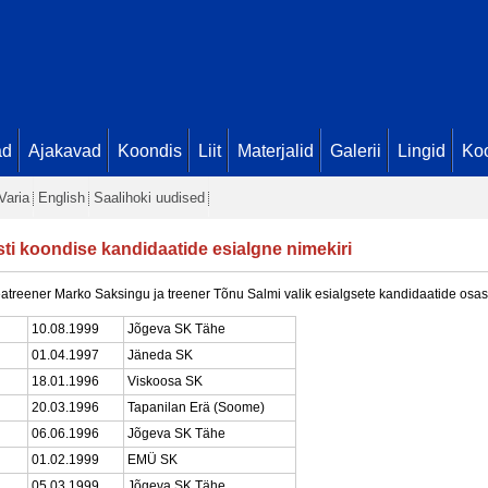
ad
Ajakavad
Koondis
Liit
Materjalid
Galerii
Lingid
Koo
Varia
English
Saalihoki uudised
ti koondise kandidaatide esialgne nimekiri
atreener Marko Saksingu ja treener Tõnu Salmi valik esialgsete kandidaatide osas
10.08.1999
Jõgeva SK Tähe
01.04.1997
Jäneda SK
18.01.1996
Viskoosa SK
20.03.1996
Tapanilan Erä (Soome)
06.06.1996
Jõgeva SK Tähe
01.02.1999
EMÜ SK
05.03.1999
Jõgeva SK Tähe