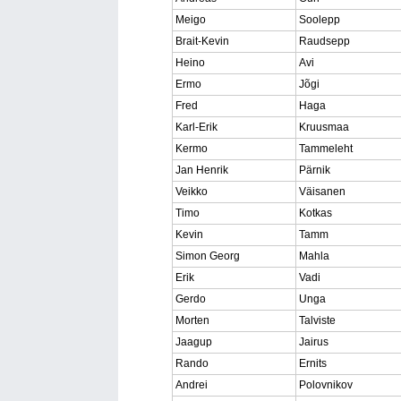
Meigo
Soolepp
Brait-Kevin
Raudsepp
Heino
Avi
Ermo
Jõgi
Fred
Haga
Karl-Erik
Kruusmaa
Kermo
Tammeleht
Jan Henrik
Pärnik
Veikko
Väisanen
Timo
Kotkas
Kevin
Tamm
Simon Georg
Mahla
Erik
Vadi
Gerdo
Unga
Morten
Talviste
Jaagup
Jairus
Rando
Ernits
Andrei
Polovnikov