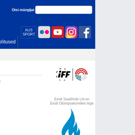
Otsi mängijat
AUS
SPORT
litused
:
Eesti Saalihoki Liit on
Eesti Olümpiakomitee liige