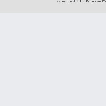
© Eesti Saalihoki Liit | Kadaka tee 42a