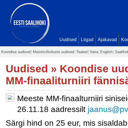
Uudised
Liigad
Ajakavad
Ko
Koondise uudised
Meistrivõistluste uudised
Teated
Varia
English
Saaliho
Uudised
»
Koondise uu
MM-finaaliturniiri fännis
Meeste MM-finaalturniiri sinise
26.11.18 aadressilt
jaanus@pv
Särgi hind on 25 eur, mis sisaldab