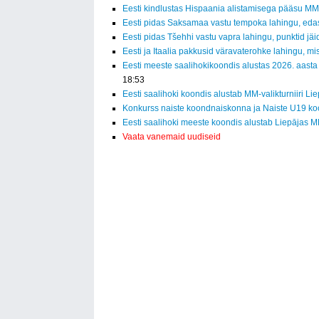
Eesti kindlustas Hispaania alistamisega pääsu MM-f
Eesti pidas Saksamaa vastu tempoka lahingu, eda
Eesti pidas Tšehhi vastu vapra lahingu, punktid jäid
Eesti ja Itaalia pakkusid väravaterohke lahingu, mi
Eesti meeste saalihokikoondis alustas 2026. aasta
18:53
Eesti saalihoki koondis alustab MM-valikturniiri Li
Konkurss naiste koondnaiskonna ja Naiste U19 ko
Eesti saalihoki meeste koondis alustab Liepājas MM
Vaata vanemaid uudiseid