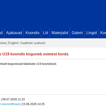
ad
Ajakavad
Koondis
Liit
Materjalid
Galerii
Lingid
Koo
Varia
English
Saalihoki uudised
e U19 koondis koguneb esimest korda
rdselt kogunevast tütarlaste U19 koondisest.
a
| 09.07.2026 11:10
l veerandfinaali
| 15.06.2026 14:25