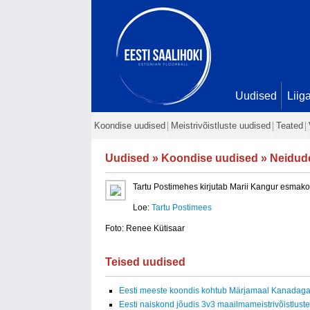
Uudised
Liig
Koondise uudised
Meistrivõistluste uudised
Teated
Uudised
»
Koondise uudised
» Neidud
Tartu Postimehes kirjutab Marii Kangur esmako
Loe:
Tartu Postimees
Foto: Renee Kütisaar
Teised uudised
Eesti meeste koondis kohtub Märjamaal Kanadag
Eesti naiskond jõudis 3v3 maailmameistrivõistluste