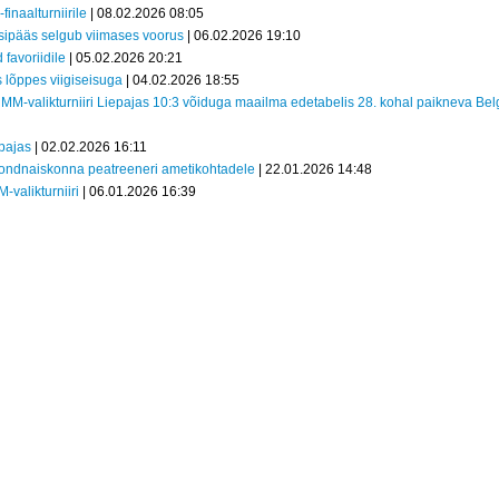
inaalturniirile
| 08.02.2026 08:05
sipääs selgub viimases voorus
| 06.02.2026 19:10
 favoriidile
| 05.02.2026 20:21
s lõppes viigiseisuga
| 04.02.2026 18:55
 MM-valikturniiri Liepajas 10:3 võiduga maailma edetabelis 28. kohal paikneva Belg
epajas
| 02.02.2026 16:11
ondnaiskonna peatreeneri ametikohtadele
| 22.01.2026 14:48
-valikturniiri
| 06.01.2026 16:39