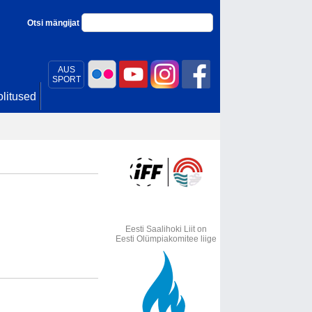
Otsi mängijat
AUS
SPORT
litused
Eesti Saalihoki Liit on
Eesti Olümpiakomitee liige