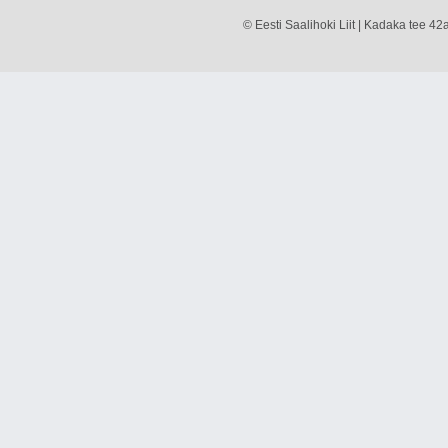
© Eesti Saalihoki Liit | Kadaka tee 42a