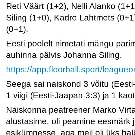
Reti Väärt (1+2), Nelli Alanko (1+
Siling (1+0), Kadre Lahtmets (0+1),
(0+1).
Eesti poolelt nimetati mängu pari
auhinna pälvis Johanna Siling.
https://app.floorball.sport/leag
Seega sai naiskond 3 võitu (Eesti-
1 viigi (Eesti-Jaapan 3:3) ja 1 kao
Naiskonna peatreener Marko Virtan
alustasime, oli peamine eesmärk
esikümnesse, aga meil oli üks ha