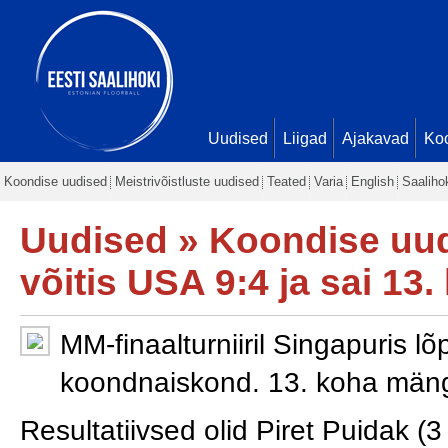
Uudised
Liigad
Ajakavad
Ko
Koondise uudised
Meistrivõistluste uudised
Teated
Varia
English
Saaliho
Uudised
»
Koondise uu
võitis USA 9:4 ja sai 13
MM-finaalturniiril Singapuris 
koondnaiskond. 13. koha mängu
Resultatiivsed olid Piret Puidak (3