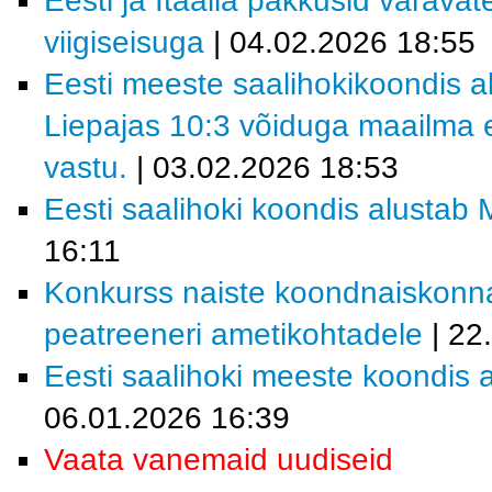
Eesti ja Itaalia pakkusid värava
viigiseisuga
| 04.02.2026 18:55
Eesti meeste saalihokikoondis al
Liepajas 10:3 võiduga maailma e
vastu.
| 03.02.2026 18:53
Eesti saalihoki koondis alustab M
16:11
Konkurss naiste koondnaiskonn
peatreeneri ametikohtadele
| 22
Eesti saalihoki meeste koondis a
06.01.2026 16:39
Vaata vanemaid uudiseid