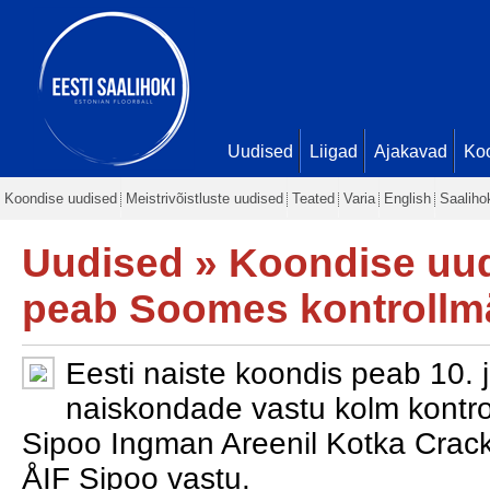
Uudised
Liigad
Ajakavad
Ko
Koondise uudised
Meistrivõistluste uudised
Teated
Varia
English
Saaliho
Uudised
»
Koondise uu
peab Soomes kontroll
Eesti naiste koondis peab 10. j
naiskondade vastu kolm kontr
Sipoo Ingman Areenil Kotka Crack
ÅIF Sipoo vastu.