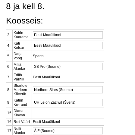
8 ja kell 8.
Koosseis:
Katrin
2
Eesti Maaülikool
Kaarama
Kati
4
Eesti Maaülikool
Kolsar
Darja
5
Sparta
Voog
Milja
6
SB Pro (Soome)
Alanko
Edith
7
Eesti Maaülikool
Pärnik
Sharlote
8
Marleen
Northern Stars (Soome)
Kõverik
Katrin
9
UH Lejon Zäziwil (Šveits)
Kivirand
Diana
15
Klavan
16
Reti Väärt
Eesti Maaülikool
Nelli
17
ÅIF (Soome)
Alanko