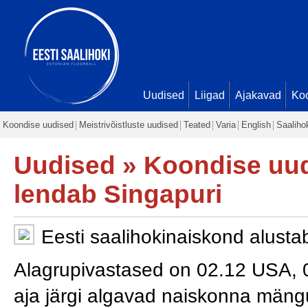
Uudised
Liigad
Ajakavad
Ko
Koondise uudised
Meistrivõistluste uudised
Teated
Varia
English
Saaliho
Uudised
»
Koondise uu
lendab Singapuri
Eesti saalihokinaiskond alustab
Alagrupivastased on 02.12 USA, 0
aja järgi algavad naiskonna mängu