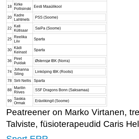
Kirke
18
Eesti Maaülikool
Pollisinski
Kadre
20
PSS (Soome)
Lahtmets
Kati
22
SaiPa (Soome)
Kütisaar
Reelika
25
Sparta
Liiv
Kädi
30
Sparta
Keinast
Piret
36
Østensjø IBK (Norra)
Puidak
Johanna
74
Linköping IBK (Rootsi)
Siling
78
Sirli Nellis
Sparta
Marilin
88
SSF Dragons Bonn (Saksamaa)
Riives
Saskia
99
Eräviikingit (Soome)
Ormak
Peatreener on Marko Virtanen, tr
Talviste, füsioterapeudid Caris H
Sport ERR