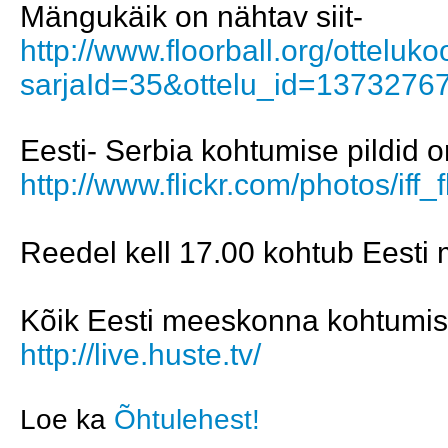
Mängukäik on nähtav siit-
http://www.floorball.org/otteluk
sarjaId=35&ottelu_id=1373276
Eesti- Serbia kohtumise pildid 
http://www.flickr.com/photos/if
Reedel kell 17.00 kohtub Eest
Kõik Eesti meeskonna kohtumise
http://live.huste.tv/
Loe ka
Õhtulehest!