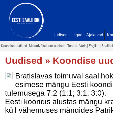
Uudised
Liigad
Ajakavad
Ko
Koondise uudised
Meistrivõistluste uudised
Teated
Varia
English
Saaliho
Uudised
»
Koondise uu
Bratislavas toimuval saalihok
esimese mängu Eesti koondi
tulemusega 7:2 (1:1; 3:1; 3:0).
Eesti koondis alustas mängu kr
küll vähemuses mängides Patrik