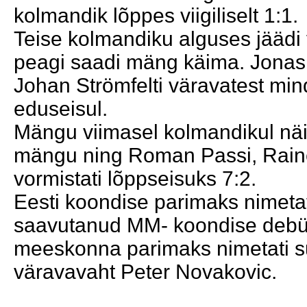
kolmandik lõppes viigiliselt 1:1.
Teise kolmandiku alguses jäädi 
peagi saadi mäng käima. Jonas
Johan Strömfelti väravatest min
eduseisul.
Mängu viimasel kolmandikul näi
mängu ning Roman Passi, Raine
vormistati lõppseisuks 7:2.
Eesti koondise parimaks nimetati
saavutanud MM- koondise debü
meeskonna parimaks nimetati su
väravavaht Peter Novakovic.