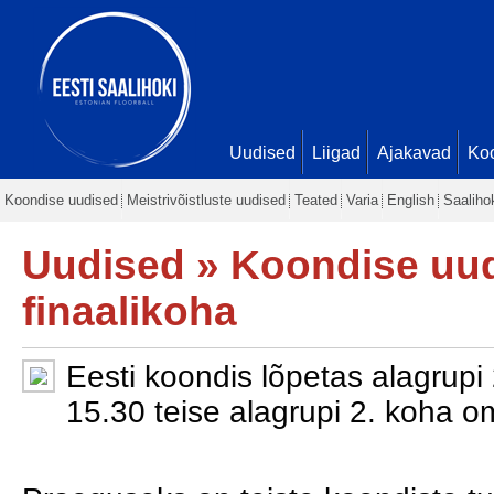
Uudised
Liigad
Ajakavad
Ko
Koondise uudised
Meistrivõistluste uudised
Teated
Varia
English
Saaliho
Uudised
»
Koondise uu
finaalikoha
Eesti koondis lõpetas alagrupi 
15.30 teise alagrupi 2. koha o