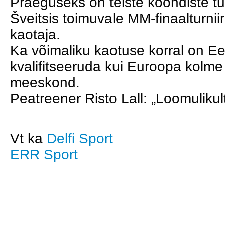
Praeguseks on teiste koondiste tu
Šveitsis toimuvale MM-finaalturniir
kaotaja. 
Ka võimaliku kaotuse korral on Ee
kvalifitseeruda kui Euroopa kolme v
meeskond.
Peatreener Risto Lall: „Loomulikul
Vt ka 
Delfi Sport
ERR Sport