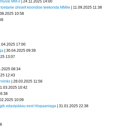
oimuval MM-il
| 24.11.2025 14:00
 – toetame ühiselt koondise teekonda MMile
| 11.09.2025 11:38
.08.2025 10:58
56
0.04.2025 17:00
ga
| 30.04.2025 09:39
025 13:07
4.2025 08:34
025 12:43
iiriks
| 28.03.2025 11:56
21.03.2025 10:42
16:38
.02.2025 10:09
ängib edasipääsu eest Hispaaniaga
| 31.01.2025 22:38
36