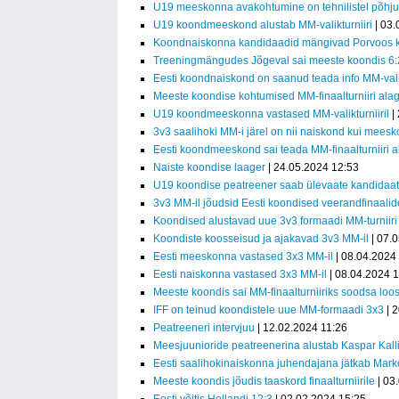
U19 meeskonna avakohtumine on tehnilistel põhjus
U19 koondmeeskond alustab MM-valikturniiri
| 03.
Koondnaiskonna kandidaadid mängivad Porvoos 
Treeningmängudes Jõgeval sai meeste koondis 6:2
Eesti koondnaiskond on saanud teada info MM-valik
Meeste koondise kohtumised MM-finaalturniiri alag
U19 koondmeeskonna vastased MM-valikturniiril
|
3v3 saalihoki MM-i järel on nii naiskond kui mees
Eesti koondmeeskond sai teada MM-finaalturniiri 
Naiste koondise laager
| 24.05.2024 12:53
U19 koondise peatreener saab ülevaate kandidaatides
3v3 MM-il jõudsid Eesti koondised veerandfinaalid
Koondised alustavad uue 3v3 formaadi MM-turniiri
Koondiste koosseisud ja ajakavad 3v3 MM-il
| 07.
Eesti meeskonna vastased 3x3 MM-il
| 08.04.2024
Eesti naiskonna vastased 3x3 MM-il
| 08.04.2024 
Meeste koondis sai MM-finaalturniiriks soodsa loos
IFF on teinud koondistele uue MM-formaadi 3x3
| 
Peatreeneri intervjuu
| 12.02.2024 11:26
Meesjuunioride peatreenerina alustab Kaspar Kall
Eesti saalihokinaiskonna juhendajana jätkab Mark
Meeste koondis jõudis taaskord finaalturniirile
| 03