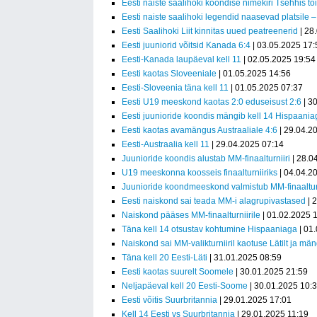
Eesti naiste saalihoki koondise nimekiri Tšehhis t
Eesti naiste saalihoki legendid naasevad platsile
Eesti Saalihoki Liit kinnitas uued peatreenerid
| 28
Eesti juuniorid võitsid Kanada 6:4
| 03.05.2025 17:
Eesti-Kanada laupäeval kell 11
| 02.05.2025 19:54
Eesti kaotas Sloveeniale
| 01.05.2025 14:56
Eesti-Sloveenia täna kell 11
| 01.05.2025 07:37
Eesti U19 meeskond kaotas 2:0 eduseisust 2:6
| 3
Eesti juunioride koondis mängib kell 14 Hispaania
Eesti kaotas avamängus Austraaliale 4:6
| 29.04.2
Eesti-Austraalia kell 11
| 29.04.2025 07:14
Juunioride koondis alustab MM-finaalturniiri
| 28.0
U19 meeskonna koosseis finaalturniiriks
| 04.04.2
Juunioride koondmeeskond valmistub MM-finaalturn
Eesti naiskond sai teada MM-i alagrupivastased
| 
Naiskond pääses MM-finaalturniirile
| 01.02.2025 
Täna kell 14 otsustav kohtumine Hispaaniaga
| 01
Naiskond sai MM-valikturniiril kaotuse Lätilt ja m
Täna kell 20 Eesti-Läti
| 31.01.2025 08:59
Eesti kaotas suurelt Soomele
| 30.01.2025 21:59
Neljapäeval kell 20 Eesti-Soome
| 30.01.2025 10:
Eesti võitis Suurbritannia
| 29.01.2025 17:01
Kell 14 Eesti vs Suurbritannia
| 29.01.2025 11:19