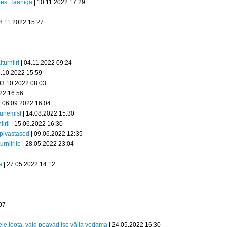
est Taaniga
| 10.11.2022 17:29
8.11.2022 15:27
turniiri
| 04.11.2022 09:24
3.10.2022 15:59
03.10.2022 08:03
22 16:56
| 06.09.2022 16:04
unemist
| 14.08.2022 15:30
iril
| 15.06.2022 16:30
upivastased
| 09.06.2022 12:35
urniirile
| 28.05.2022 23:04
a
| 27.05.2022 14:12
07
stele loota, vaid peavad ise välja vedama
| 24.05.2022 16:30