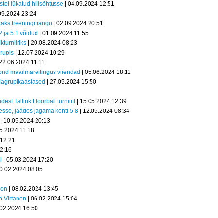
tel lükatud hilisõhtusse
| 04.09.2024 12:51
09.2024 23:24
kaks treeningmängu
| 02.09.2024 20:51
 ja 5:1 võidud
| 01.09.2024 11:55
turniiriks
| 20.08.2024 08:23
rupis
| 12.07.2024 10:29
 22.06.2024 11:11
kond maailmareitingus viiendad
| 05.06.2024 18:11
alagrupikaaslased
| 27.05.2024 15:50
t Tallink Floorball turniiril
| 15.05.2024 12:39
esse, jäädes jagama kohti 5-8
| 12.05.2024 08:34
| 10.05.2024 20:13
05.2024 11:18
 12:21
12:16
i
| 05.03.2024 17:20
20.02.2024 08:05
ion
| 08.02.2024 13:45
o Virtanen
| 06.02.2024 15:04
.02.2024 16:50