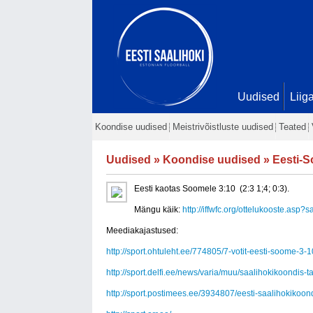
Uudised
Liig
Koondise uudised
Meistrivõistluste uudised
Teated
Uudised
»
Koondise uudised
» Eesti-S
Eesti kaotas Soomele 3:10 (2:3 1;4; 0:3).
Mängu käik:
http://iffwfc.org/ottelukooste.as
Meediakajastused:
http://sport.ohtuleht.ee/774805/7-votit-eesti-soome-3
http://sport.delfi.ee/news/varia/muu/saalihokikoondi
http://sport.postimees.ee/3934807/eesti-saalihokikoo