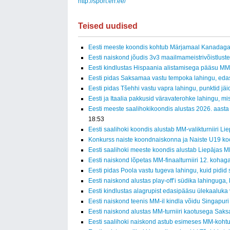
http://sport.err.ee/
Teised uudised
Eesti meeste koondis kohtub Märjamaal Kanadag
Eesti naiskond jõudis 3v3 maailmameistrivõistluste
Eesti kindlustas Hispaania alistamisega pääsu MM-f
Eesti pidas Saksamaa vastu tempoka lahingu, eda
Eesti pidas Tšehhi vastu vapra lahingu, punktid jäid
Eesti ja Itaalia pakkusid väravaterohke lahingu, mi
Eesti meeste saalihokikoondis alustas 2026. aasta
18:53
Eesti saalihoki koondis alustab MM-valikturniiri Li
Konkurss naiste koondnaiskonna ja Naiste U19 ko
Eesti saalihoki meeste koondis alustab Liepājas MM
Eesti naiskond lõpetas MM-finaalturniiri 12. kohag
Eesti pidas Poola vastu tugeva lahingu, kuid pidid
Eesti naiskond alustas play-off’i südika lahinguga, 
Eesti kindlustas alagrupist edasipääsu ülekaaluka
Eesti naiskond teenis MM-il kindla võidu Singapuri
Eesti naiskond alustas MM-turniiri kaotusega Sak
Eesti saalihoki naiskond astub esimeses MM-koh