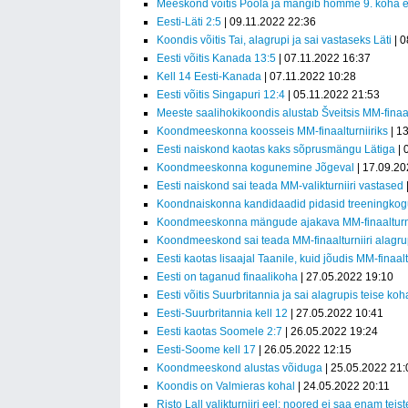
Meeskond võitis Poola ja mängib homme 9. koha e
Eesti-Läti 2:5
| 09.11.2022 22:36
Koondis võitis Tai, alagrupi ja sai vastaseks Läti
| 0
Eesti võitis Kanada 13:5
| 07.11.2022 16:37
Kell 14 Eesti-Kanada
| 07.11.2022 10:28
Eesti võitis Singapuri 12:4
| 05.11.2022 21:53
Meeste saalihokikoondis alustab Šveitsis MM-finaal
Koondmeeskonna koosseis MM-finaalturniiriks
| 1
Eesti naiskond kaotas kaks sõprusmängu Lätiga
| 
Koondmeeskonna kogunemine Jõgeval
| 17.09.20
Eesti naiskond sai teada MM-valikturniiri vastased
Koondnaiskonna kandidaadid pidasid treeningkog
Koondmeeskonna mängude ajakava MM-finaalturni
Koondmeeskond sai teada MM-finaalturniiri alagr
Eesti kaotas lisaajal Taanile, kuid jõudis MM-finaalt
Eesti on taganud finaalikoha
| 27.05.2022 19:10
Eesti võitis Suurbritannia ja sai alagrupis teise koh
Eesti-Suurbritannia kell 12
| 27.05.2022 10:41
Eesti kaotas Soomele 2:7
| 26.05.2022 19:24
Eesti-Soome kell 17
| 26.05.2022 12:15
Koondmeeskond alustas võiduga
| 25.05.2022 21:
Koondis on Valmieras kohal
| 24.05.2022 20:11
Risto Lall valikturniiri eel: noored ei saa enam tei