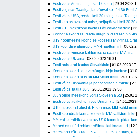
Eesti võitis Austraalia ja sai 13.koha
| 29.04.2023 1
Eesti viigistas Taaniga, laupäeval kell 14.30 Eesti-
Eesti võitis USA, reedel kell 20 mängitakse Taanig
Eesti kaotas avakohtumise, neljapäeval kell 20.3
Eesti U19 meeskond kaotas Läti eakaaslastele
| 2
Koondnaiskond sai teada alagrupivastased MM-finaa
U19 noormeeste koondise koosseis MM-finaalturnii
U19 koondise alagrupid MM-finaalturniiril
| 08.02.
Eesti võitis viimase kohtumise ja pääses MM-finaalt
Eesti võitis Ukraina
| 03.02.2023 16:31
Eesti naiskond kaotas Slovakkiale
| 01.02.2023 17
Koondnaiskond sai avamängus kirja kaotuse
| 31.
Koondnaiskond alustab MM-valikturniiri
| 30.01.20
Eesti võitis Hispaania ja pääses finaalturniirile
| 27
Eesti võitis Itaalia 16:3
| 26.01.2023 19:50
Juunioride meeskond võitis Sloveenia 6:3
| 25.01.
Eesti võitis avakohtumises Ungari 7:6
| 24.01.2023
U19 meeskond alustab Hispaanias MM-valikturniir
Eesti koondnaiskonna koosseis MM-valikturniiriks
|
MM-valikturniiriks valmistuv U19 koondis pidas kon
Mehed on nüüd rohkem võitnud kui kaotanud
| 12.
Meeskond võitis Taani 5:4 ja tuli üheksandaks; kapt