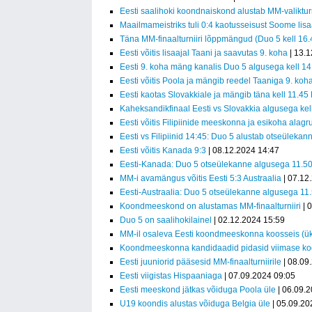
Eesti saalihoki koondnaiskond alustab MM-valikturn
Maailmameistriks tuli 0:4 kaotusseisust Soome lisa
Täna MM-finaalturniiri lõppmängud (Duo 5 kell 16.
Eesti võitis lisaajal Taani ja saavutas 9. koha
| 13.1
Eesti 9. koha mäng kanalis Duo 5 algusega kell 14
Eesti võitis Poola ja mängib reedel Taaniga 9. koh
Eesti kaotas Slovakkiale ja mängib täna kell 11.45
Kaheksandikfinaal Eesti vs Slovakkia algusega kel
Eesti võitis Filipiinide meeskonna ja esikoha alagr
Eesti vs Filipiinid 14:45: Duo 5 alustab otseülekan
Eesti võitis Kanada 9:3
| 08.12.2024 14:47
Eesti-Kanada: Duo 5 otseülekanne algusega 11.5
MM-i avamängus võitis Eesti 5:3 Austraalia
| 07.12
Eesti-Austraalia: Duo 5 otseülekanne algusega 11
Koondmeeskond on alustamas MM-finaalturniiri
| 
Duo 5 on saalihokilainel
| 02.12.2024 15:59
MM-il osaleva Eesti koondmeeskonna koosseis (ük
Koondmeeskonna kandidaadid pidasid viimase kogu
Eesti juuniorid pääsesid MM-finaalturniirile
| 08.09
Eesti viigistas Hispaaniaga
| 07.09.2024 09:05
Eesti meeskond jätkas võiduga Poola üle
| 06.09.
U19 koondis alustas võiduga Belgia üle
| 05.09.20