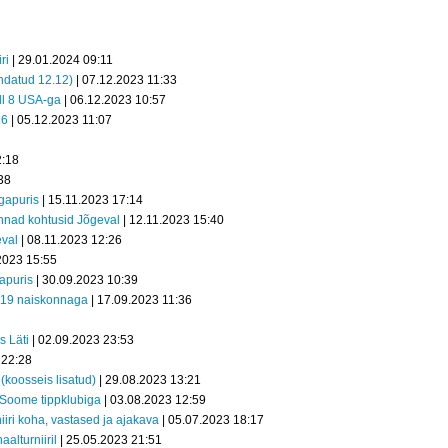
ri
| 29.01.2024 09:11
endatud 12.12)
| 07.12.2023 11:33
ell 8 USA-ga
| 06.12.2023 10:57
16
| 05.12.2023 11:07
2:18
38
gapuris
| 15.11.2023 17:14
konnad kohtusid Jõgeval
| 12.11.2023 15:40
eval
| 08.11.2023 12:26
2023 15:55
apuris
| 30.09.2023 10:39
U19 naiskonnaga
| 17.09.2023 11:36
s Läti
| 02.09.2023 23:53
 22:28
koosseis lisatud)
| 29.08.2023 13:21
Soome tippklubiga
| 03.08.2023 12:59
iri koha, vastased ja ajakava
| 05.07.2023 18:17
lturniiril
| 25.05.2023 21:51