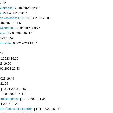
7:12
Austraalia
| 28.04.2023 22:45
a
| 27.04.2023 23:07
0 on vastaseks USA
| 26.04.2023 23:00
2.04.2023 10:06
lturniiril
| 08.04.2023 09:27
riks
| 07.04.2023 09:17
2023 10:59
urniirile
| 04.02.2023 19:44
:12
01.2023 16:19
23 19:50
.01.2023 22:43
2023 19:49
 21:05
i
| 23.01.2023 10:57
 13.01.2023 14:41
trollkohtumise
| 31.12.2022 11:34
11.2022 12:22
en lõpetas pika karjäärii
| 11.11.2022 16:27