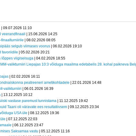
a
| 09.07.2026 11:10
l veerandfinaali
| 15.06.2026 14:25
inaalturniirile
| 08.02.2026 08:05
sipääs selgub viimases voorus
| 06.02.2026 19:10
 favoriidile
| 05.02.2026 20:21
s lõppes viigiseisuga
| 04.02.2026 18:55
 MM-valikturniiri Liepajas 10:3 võiduga maailma edetabelis 28. kohal paikneva Belg
epajas
| 02.02.2026 16:11
ondnaiskonna peatreeneri ametikohtadele
| 22.01.2026 14:48
-valikturniiri
| 06.01.2026 16:39
a
| 13.12.2025 10:12
 siiski vastase paremust tunnistama
| 11.12.2025 19:42
kuid Taani oli väravate ees resultatiivsem
| 09.12.2025 23:34
 võiduga USA üle
| 08.12.2025 19:36
 üle
| 07.12.2025 22:03
samaale
| 06.12.2025 23:47
tumises Saksamaa vastu
| 05.12.2025 11:16