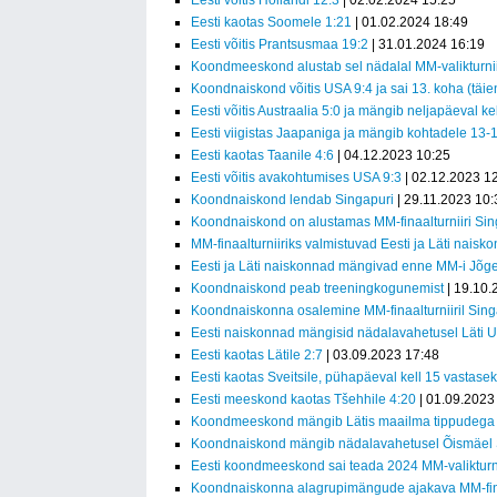
Eesti võitis Hollandi 12:3
| 02.02.2024 15:25
Eesti kaotas Soomele 1:21
| 01.02.2024 18:49
Eesti võitis Prantsusmaa 19:2
| 31.01.2024 16:19
Koondmeeskond alustab sel nädalal MM-valikturnii
Koondnaiskond võitis USA 9:4 ja sai 13. koha (täi
Eesti võitis Austraalia 5:0 ja mängib neljapäeval k
Eesti viigistas Jaapaniga ja mängib kohtadele 13-
Eesti kaotas Taanile 4:6
| 04.12.2023 10:25
Eesti võitis avakohtumises USA 9:3
| 02.12.2023 1
Koondnaiskond lendab Singapuri
| 29.11.2023 10:
Koondnaiskond on alustamas MM-finaalturniiri Sin
MM-finaalturniiriks valmistuvad Eesti ja Läti nais
Eesti ja Läti naiskonnad mängivad enne MM-i Jõg
Koondnaiskond peab treeningkogunemist
| 19.10.
Koondnaiskonna osalemine MM-finaalturniiril Sing
Eesti naiskonnad mängisid nädalavahetusel Läti 
Eesti kaotas Lätile 2:7
| 03.09.2023 17:48
Eesti kaotas Sveitsile, pühapäeval kell 15 vastasek
Eesti meeskond kaotas Tšehhile 4:20
| 01.09.2023
Koondmeeskond mängib Lätis maailma tippudega (
Koondnaiskond mängib nädalavahetusel Õismäel 
Eesti koondmeeskond sai teada 2024 MM-valikturni
Koondnaiskonna alagrupimängude ajakava MM-finaa