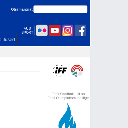
Otsi mängijat
AUS
SPORT
litused
Eesti Saalihoki Liit on
Eesti Olümpiakomitee liige