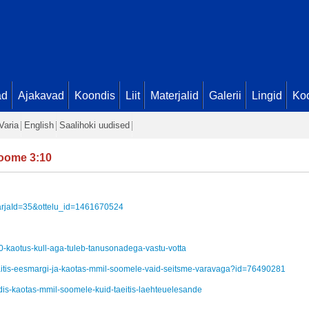
ad
Ajakavad
Koondis
Liit
Materjalid
Galerii
Lingid
Koo
Varia
English
Saalihoki uudised
oome 3:10
p?sarjaId=35&ottelu_id=1461670524
-10-kaotus-kull-aga-tuleb-tanusonadega-vastu-votta
s-taitis-eesmargi-ja-kaotas-mmil-soomele-vaid-seitsme-varavaga?id=76490281
ndis-kaotas-mmil-soomele-kuid-taeitis-laehteuelesande