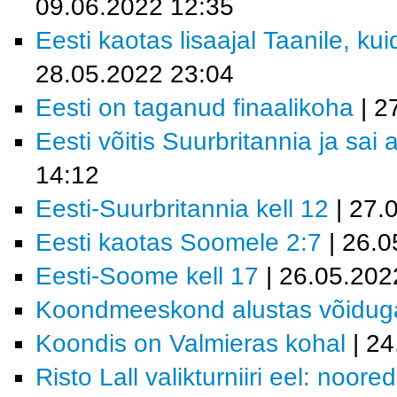
09.06.2022 12:35
Eesti kaotas lisaajal Taanile, kui
28.05.2022 23:04
Eesti on taganud finaalikoha
| 2
Eesti võitis Suurbritannia ja sai 
14:12
Eesti-Suurbritannia kell 12
| 27.
Eesti kaotas Soomele 2:7
| 26.0
Eesti-Soome kell 17
| 26.05.202
Koondmeeskond alustas võidug
Koondis on Valmieras kohal
| 24
Risto Lall valikturniiri eel: noor