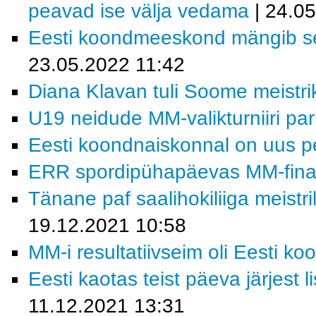
peavad ise välja vedama
| 24.0
Eesti koondmeeskond mängib sel 
23.05.2022 11:42
Diana Klavan tuli Soome meistri
U19 neidude MM-valikturniiri pa
Eesti koondnaiskonnal on uus p
ERR spordipühapäevas MM-finaa
Tänane paf saalihokiliiga meistri
19.12.2021 10:58
MM-i resultatiivseim oli Eesti ko
Eesti kaotas teist päeva järjest 
11.12.2021 13:31