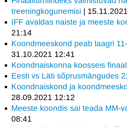
Finaalturniirideks valmistuvad 
treeningkogunemisi
| 15.11.202
IFF avaldas naiste ja meeste k
21:14
Koondmeeskond peab laagri 11-
31.10.2021 12:41
Koondnaiskonna koosseis finaalt
Eesti vs Läti sõprusmängudes 2:
Koondnaiskond ja koondmeeskond
28.09.2021 12:12
Meeste koondis sai teada MM-val
08:41