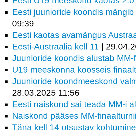
Eesti U19 meeskond kaotas 2:0 
Eesti juunioride koondis mängib
09:39
Eesti kaotas avamängus Austraal
Eesti-Austraalia kell 11
| 29.04.
Juunioride koondis alustab MM-fin
U19 meeskonna koosseis finaaltu
Juunioride koondmeeskond valmis
28.03.2025 11:56
Eesti naiskond sai teada MM-i a
Naiskond pääses MM-finaalturnii
Täna kell 14 otsustav kohtumin