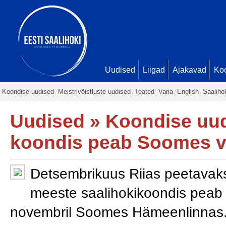
Uudised
Liigad
Ajakavad
Ko
Koondise uudised
Meistrivõistluste uudised
Teated
Varia
English
Saaliho
Uudised
»
Koondise uu
koondis peab Soomes v
Detsembrikuus Riias peetavaks 
meeste saalihokikoondis peab
novembril Soomes Hämeenlinnas