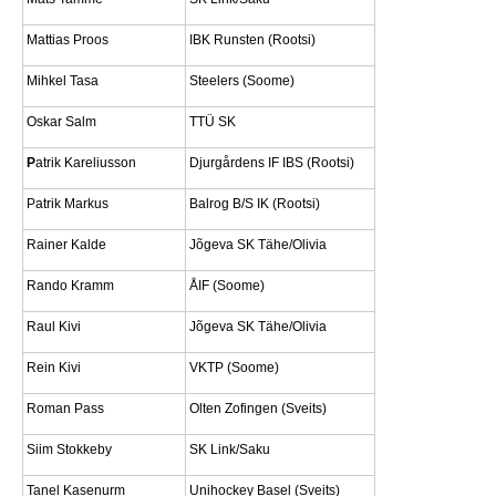
Mattias Proos
IBK Runsten (Rootsi)
Mihkel Tasa
Steelers (Soome)
Oskar Salm
TTÜ SK
P
atrik Kareliusson
Djurgårdens IF IBS (Rootsi)
Patrik Markus
Balrog B/S IK (Rootsi)
Rainer Kalde
Jõgeva SK Tähe/Olivia
Rando Kramm
ÅIF (Soome)
Raul Kivi
Jõgeva SK Tähe/Olivia
Rein Kivi
VKTP (Soome)
Roman Pass
Olten Zofingen (Sveits)
Siim Stokkeby
SK Link/Saku
Tanel Kasenurm
Unihockey Basel (Sveits)