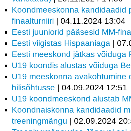
Koondmeeskonna kandidaadid p
finaalturniiri
| 04.11.2024 13:04
Eesti juuniorid pääsesid MM-finaa
Eesti viigistas Hispaaniaga
| 07.
Eesti meeskond jätkas võiduga 
U19 koondis alustas võiduga Bel
U19 meeskonna avakohtumine on 
hilisõhtusse
| 04.09.2024 12:51
U19 koondmeeskond alustab MM-v
Koondnaiskonna kandidaadid m
treeningmängu
| 02.09.2024 20