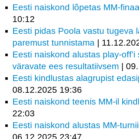
Eesti naiskond lõpetas MM-finaal
10:12
Eesti pidas Poola vastu tugeva la
paremust tunnistama
| 11.12.20
Eesti naiskond alustas play-off’i
väravate ees resultatiivsem
| 09
Eesti kindlustas alagrupist eda
08.12.2025 19:36
Eesti naiskond teenis MM-il kind
22:03
Eesti naiskond alustas MM-turn
06.12.2025 23:47