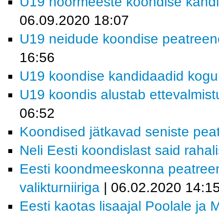
U19 noormeeste koondise kandi
06.09.2020 18:07
U19 neidude koondise peatreene
16:56
U19 koondise kandidaadid kogu
U19 koondis alustab ettevalmistu
06:52
Koondised jätkavad seniste pea
Neli Eesti koondislast said raha
Eesti koondmeeskonna peatreen
valikturniiriga
| 06.02.2020 14:1
Eesti kaotas lisaajal Poolale ja 