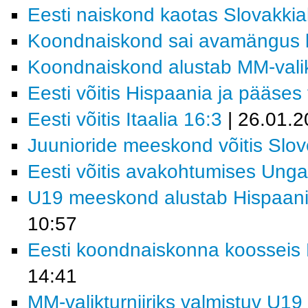
Eesti naiskond kaotas Slovakkia
Koondnaiskond sai avamängus k
Koondnaiskond alustab MM-valikt
Eesti võitis Hispaania ja pääses f
Eesti võitis Itaalia 16:3
| 26.01.2
Juunioride meeskond võitis Slov
Eesti võitis avakohtumises Ungar
U19 meeskond alustab Hispaania
10:57
Eesti koondnaiskonna koosseis M
14:41
MM-valikturniiriks valmistuv U19