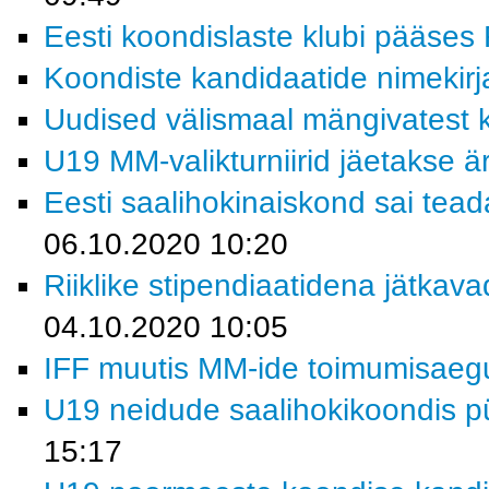
Eesti koondislaste klubi pääses R
Koondiste kandidaatide nimekirja
Uudised välismaal mängivatest k
U19 MM-valikturniirid jäetakse ä
Eesti saalihokinaiskond sai tead
06.10.2020 10:20
Riiklike stipendiaatidena jätkav
04.10.2020 10:05
IFF muutis MM-ide toimumisaeg
U19 neidude saalihokikoondis p
15:17