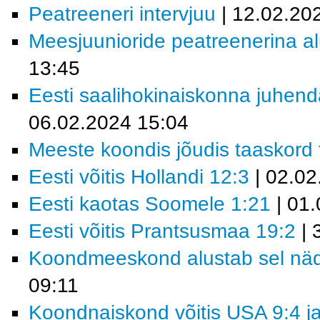
Peatreeneri intervjuu
| 12.02.20
Meesjuunioride peatreenerina al
13:45
Eesti saalihokinaiskonna juhend
06.02.2024 15:04
Meeste koondis jõudis taaskord fi
Eesti võitis Hollandi 12:3
| 02.02
Eesti kaotas Soomele 1:21
| 01.
Eesti võitis Prantsusmaa 19:2
| 
Koondmeeskond alustab sel nädal
09:11
Koondnaiskond võitis USA 9:4 ja