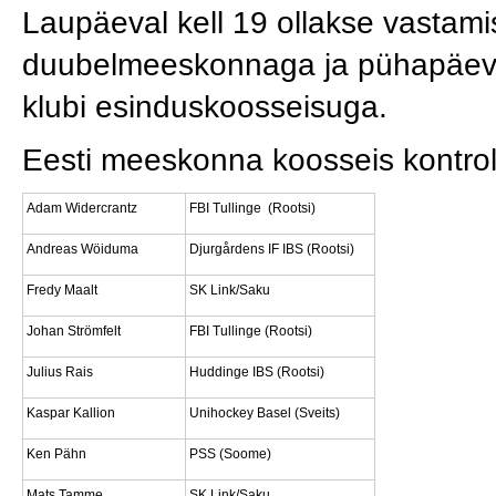
Laupäeval kell 19 ollakse vastamis
duubelmeeskonnaga ja pühapäeval
klubi esinduskoosseisuga.
Eesti meeskonna koosseis kontrol
Adam Widercrantz
FBI Tullinge (Rootsi)
Andreas Wöiduma
Djurgårdens IF IBS (Rootsi)
Fredy Maalt
SK Link/Saku
Johan Strömfelt
FBI Tullinge (Rootsi)
Julius Rais
Huddinge IBS (Rootsi)
Kaspar Kallion
Unihockey Basel (Sveits)
Ken Pähn
PSS (Soome)
Mats Tamme
SK Link/Saku