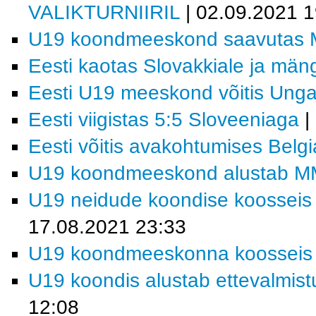
VALIKTURNIIRIL
| 02.09.2021 1
U19 koondmeeskond saavutas M
Eesti kaotas Slovakkiale ja män
Eesti U19 meeskond võitis Ungar
Eesti viigistas 5:5 Sloveeniaga
|
Eesti võitis avakohtumises Belgi
U19 koondmeeskond alustab MM-f
U19 neidude koondise koosseis j
17.08.2021 23:33
U19 koondmeeskonna koosseis MM
U19 koondis alustab ettevalmistu
12:08