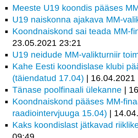
Meeste U19 koondis pääses MM-fi
U19 naiskonna ajakava MM-valiktu
Koondnaiskond sai teada MM-fina
23.05.2021 23:21
U19 neidude MM-valikturniir toi
Kahe Eesti koondislase klubi pää
(täiendatud 17.04)
| 16.04.2021
Tänase poolfinaali ülekanne
| 1
Koondnaiskond pääses MM-finaalt
raadiointervjuuga 15.04)
| 14.04
Kaks koondislast jätkavad riiklik
09:49