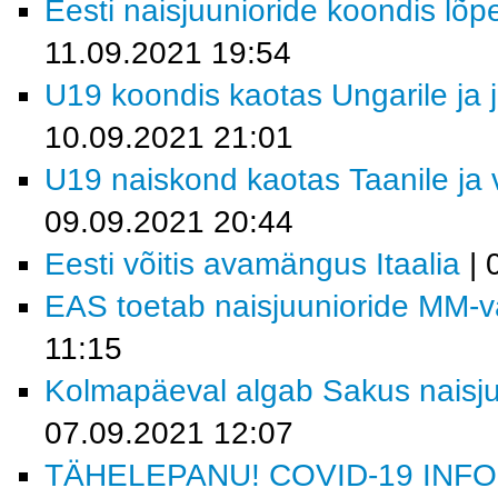
Eesti naisjuunioride koondis lõp
11.09.2021 19:54
U19 koondis kaotas Ungarile ja j
10.09.2021 21:01
U19 naiskond kaotas Taanile ja 
09.09.2021 20:44
Eesti võitis avamängus Itaalia
| 
EAS toetab naisjuunioride MM-val
11:15
Kolmapäeval algab Sakus naisjuu
07.09.2021 12:07
TÄHELEPANU! COVID-19 INF