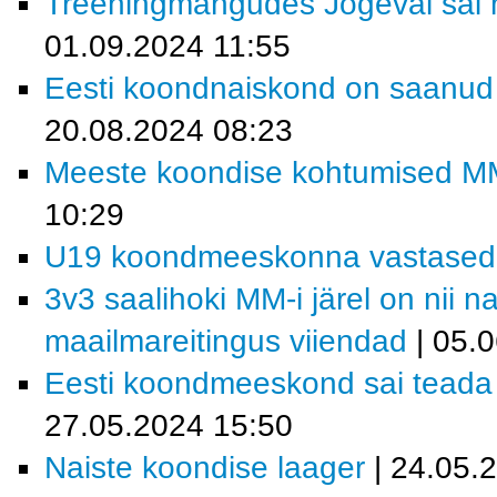
Treeningmängudes Jõgeval sai m
01.09.2024 11:55
Eesti koondnaiskond on saanud t
20.08.2024 08:23
Meeste koondise kohtumised MM-f
10:29
U19 koondmeeskonna vastased MM
3v3 saalihoki MM-i järel on nii 
maailmareitingus viiendad
| 05.
Eesti koondmeeskond sai teada M
27.05.2024 15:50
Naiste koondise laager
| 24.05.