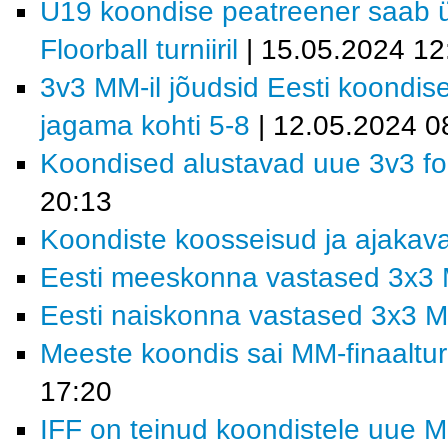
U19 koondise peatreener saab ül
Floorball turniiril
| 15.05.2024 12
3v3 MM-il jõudsid Eesti koondis
jagama kohti 5-8
| 12.05.2024 0
Koondised alustavad uue 3v3 fo
20:13
Koondiste koosseisud ja ajakav
Eesti meeskonna vastased 3x3 
Eesti naiskonna vastased 3x3 M
Meeste koondis sai MM-finaalturn
17:20
IFF on teinud koondistele uue 