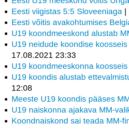
Eesti U19 meeskond võitis Ungar
Eesti viigistas 5:5 Sloveeniaga
|
Eesti võitis avakohtumises Belgi
U19 koondmeeskond alustab MM-f
U19 neidude koondise koosseis j
17.08.2021 23:33
U19 koondmeeskonna koosseis MM
U19 koondis alustab ettevalmistu
12:08
Meeste U19 koondis pääses MM-fi
U19 naiskonna ajakava MM-valiktu
Koondnaiskond sai teada MM-fina