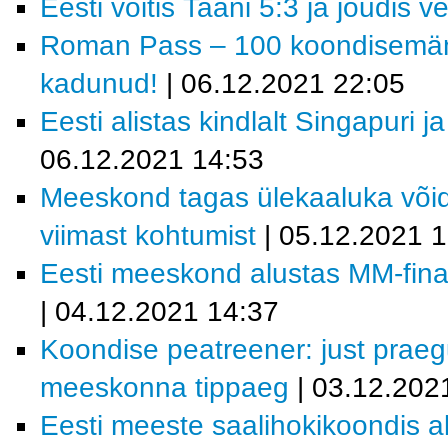
Eesti võitis Taani 5:3 ja jõudis v
Roman Pass – 100 koondisemängu
kadunud!
| 06.12.2021 22:05
Eesti alistas kindlalt Singapuri j
06.12.2021 14:53
Meeskond tagas ülekaaluka võid
viimast kohtumist
| 05.12.2021 
Eesti meeskond alustas MM-finaa
| 04.12.2021 14:37
Koondise peatreener: just prae
meeskonna tippaeg
| 03.12.202
Eesti meeste saalihokikoondis al