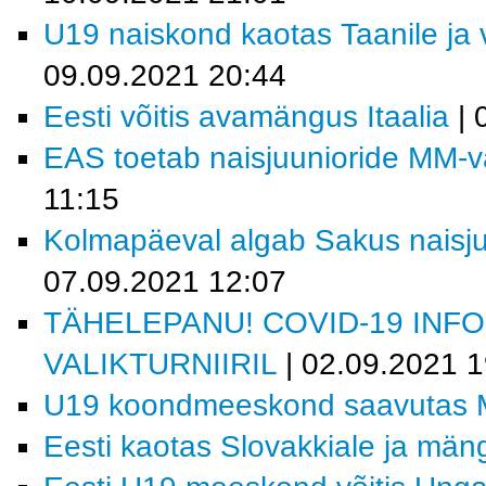
U19 naiskond kaotas Taanile ja 
09.09.2021 20:44
Eesti võitis avamängus Itaalia
| 
EAS toetab naisjuunioride MM-val
11:15
Kolmapäeval algab Sakus naisjuu
07.09.2021 12:07
TÄHELEPANU! COVID-19 INF
VALIKTURNIIRIL
| 02.09.2021 1
U19 koondmeeskond saavutas M
Eesti kaotas Slovakkiale ja män