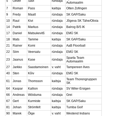
5
Oliver
Savi
ründaja
Automaailm
7
Roman
Pass
kaitsja
Olten Zofingen
9
Fredy
Maalt
ründaja
SK GAP/Saku
10
Raul
Kivi
ründaja
Jõgeva SK Tähe/Olivia
14
Patrik
Markus
ründaja
Balrog B/S IK
17
Daniel
Matsukevitš
ründaja
EMÜ SK
18
Mats
Tamme
kaitsja
SK GAP/Saku
21
Rainer
Komi
ründaja
AaB Floorball
22
Siim
Veersalu
ründaja
EMÜ SK
Sparta Team
23
Jaanus
Kase
ründaja
Automaailm
27
Jarkko
Saastamoinen
v. vaht
Tampereen Ilves
40
Sten
Kõiv
ründaja
EMÜ SK
Team Thorengruppen
61
Jonas
Thomsson
kaitsja
SK
64
Kaspar
Kallion
ründaja
SV Wiler-Ersigen
66
Andreas
Wöiduma
ründaja
Grei
67
Gert
Kurmiste
kaitsja
SK GAP/Saku
81
Johan
Strömfelt
kaitsja
Tumba Goif
90
Marek
Õige
v. vaht
Westend Indians