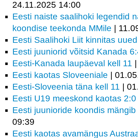
24.11.2025 14:00
Eesti naiste saalihoki legendid 
koondise teekonda MMile
| 11.0
Eesti Saalihoki Liit kinnitas uue
Eesti juuniorid võitsid Kanada 6
Eesti-Kanada laupäeval kell 11
|
Eesti kaotas Sloveeniale
| 01.05
Eesti-Sloveenia täna kell 11
| 01
Eesti U19 meeskond kaotas 2:0 
Eesti juunioride koondis mängib
09:39
Eesti kaotas avamängus Austraal