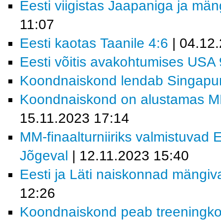
Eesti viigistas Jaapaniga ja mä
11:07
Eesti kaotas Taanile 4:6
| 04.12
Eesti võitis avakohtumises USA 
Koondnaiskond lendab Singapur
Koondnaiskond on alustamas MM-f
15.11.2023 17:14
MM-finaalturniiriks valmistuvad 
Jõgeval
| 12.11.2023 15:40
Eesti ja Läti naiskonnad mängi
12:26
Koondnaiskond peab treeningk