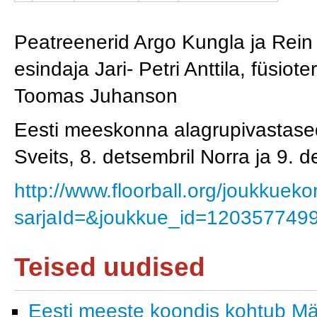
Peatreenerid Argo Kungla ja Rein 
esindaja Jari- Petri Anttila, füsi
Toomas Juhanson
Eesti meeskonna alagrupivastased
Sveits, 8. detsembril Norra ja 9. d
http://www.floorball.org/joukkuekor
sarjaId=&joukkue_id=120357749
Teised uudised
Eesti meeste koondis kohtub M