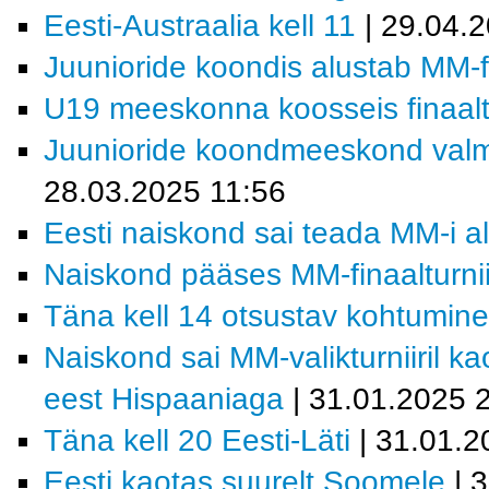
Eesti-Austraalia kell 11
| 29.04.
Juunioride koondis alustab MM-fin
U19 meeskonna koosseis finaaltu
Juunioride koondmeeskond valmis
28.03.2025 11:56
Eesti naiskond sai teada MM-i a
Naiskond pääses MM-finaalturnii
Täna kell 14 otsustav kohtumin
Naiskond sai MM-valikturniiril k
eest Hispaaniaga
| 31.01.2025 
Täna kell 20 Eesti-Läti
| 31.01.2
Eesti kaotas suurelt Soomele
| 