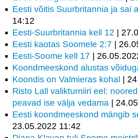
Eesti võitis Suurbritannia ja sai 
14:12
Eesti-Suurbritannia kell 12
| 27.
Eesti kaotas Soomele 2:7
| 26.0
Eesti-Soome kell 17
| 26.05.202
Koondmeeskond alustas võidug
Koondis on Valmieras kohal
| 24
Risto Lall valikturniiri eel: noor
peavad ise välja vedama
| 24.0
Eesti koondmeeskond mängib sel 
23.05.2022 11:42
Diana Klavan tuli Soome meistri