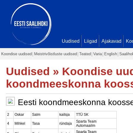
Uudised
Liigad
Ajakavad
Ko
Koondise uudised
Meistrivõistluste uudised
Teated
Varia
English
Saaliho
Uudised
»
Koondise uu
koondmeeskonna koossei
Eesti koondmeeskonna koosseis
2
Oskar
Salm
kaitsja
TTÜ SK
Sparta Team
4
Mihkel
Tasa
ründaja
Automaailm
Sparta Team