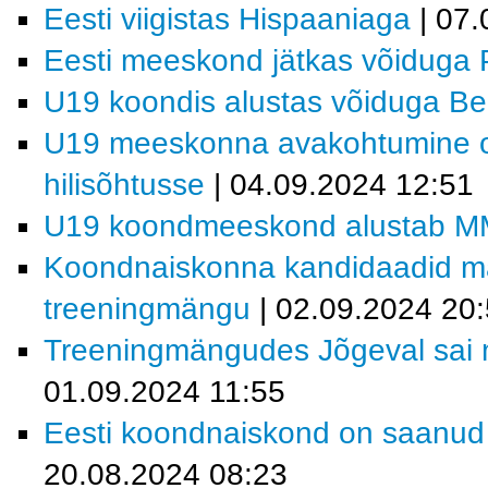
Eesti viigistas Hispaaniaga
| 07.
Eesti meeskond jätkas võiduga 
U19 koondis alustas võiduga Bel
U19 meeskonna avakohtumine on 
hilisõhtusse
| 04.09.2024 12:51
U19 koondmeeskond alustab MM-v
Koondnaiskonna kandidaadid m
treeningmängu
| 02.09.2024 20
Treeningmängudes Jõgeval sai m
01.09.2024 11:55
Eesti koondnaiskond on saanud t
20.08.2024 08:23