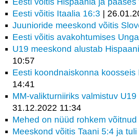
Eesti võitis Hispaania ja pääses f
Eesti võitis Itaalia 16:3
| 26.01.2
Juunioride meeskond võitis Slov
Eesti võitis avakohtumises Ungar
U19 meeskond alustab Hispaania
10:57
Eesti koondnaiskonna koosseis M
14:41
MM-valikturniiriks valmistuv U19
31.12.2022 11:34
Mehed on nüüd rohkem võitnud 
Meeskond võitis Taani 5:4 ja tul