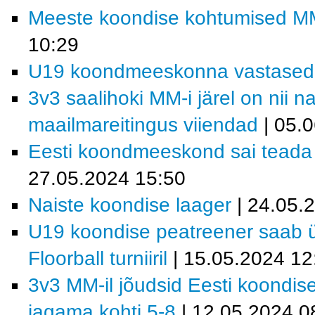
Meeste koondise kohtumised MM-f
10:29
U19 koondmeeskonna vastased MM
3v3 saalihoki MM-i järel on nii 
maailmareitingus viiendad
| 05.
Eesti koondmeeskond sai teada M
27.05.2024 15:50
Naiste koondise laager
| 24.05.
U19 koondise peatreener saab ül
Floorball turniiril
| 15.05.2024 12
3v3 MM-il jõudsid Eesti koondis
jagama kohti 5-8
| 12.05.2024 0