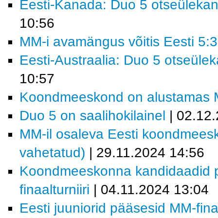
Eesti-Kanada: Duo 5 otseüleka
10:56
MM-i avamängus võitis Eesti 5:3
Eesti-Austraalia: Duo 5 otseüle
10:57
Koondmeeskond on alustamas MM-
Duo 5 on saalihokilainel
| 02.12
MM-il osaleva Eesti koondmees
vahetatud)
| 29.11.2024 14:56
Koondmeeskonna kandidaadid p
finaalturniiri
| 04.11.2024 13:04
Eesti juuniorid pääsesid MM-finaa