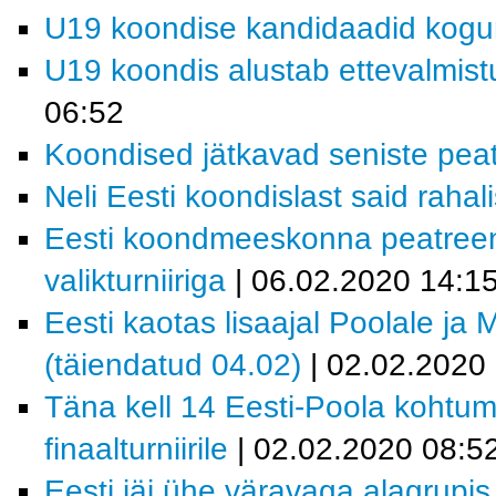
U19 koondise kandidaadid kogu
U19 koondis alustab ettevalmistu
06:52
Koondised jätkavad seniste pea
Neli Eesti koondislast said raha
Eesti koondmeeskonna peatreen
valikturniiriga
| 06.02.2020 14:1
Eesti kaotas lisaajal Poolale ja 
(täiendatud 04.02)
| 02.02.2020
Täna kell 14 Eesti-Poola kohtum
finaalturniirile
| 02.02.2020 08:5
Eesti jäi ühe väravaga alagrupis