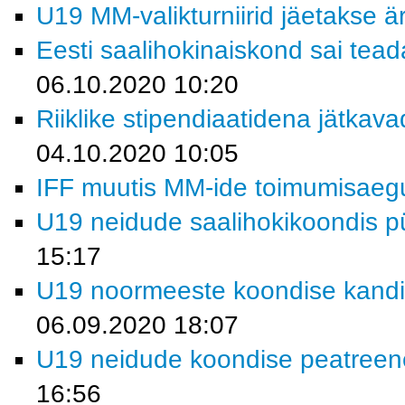
U19 MM-valikturniirid jäetakse ä
Eesti saalihokinaiskond sai tead
06.10.2020 10:20
Riiklike stipendiaatidena jätkav
04.10.2020 10:05
IFF muutis MM-ide toimumisaeg
U19 neidude saalihokikoondis p
15:17
U19 noormeeste koondise kandi
06.09.2020 18:07
U19 neidude koondise peatreene
16:56