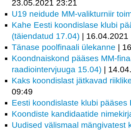
23.05.2021 23:21
U19 neidude MM-valikturniir toi
Kahe Eesti koondislase klubi pää
(täiendatud 17.04)
| 16.04.2021
Tänase poolfinaali ülekanne
| 1
Koondnaiskond pääses MM-finaalt
raadiointervjuuga 15.04)
| 14.04
Kaks koondislast jätkavad riiklik
09:49
Eesti koondislaste klubi pääses R
Koondiste kandidaatide nimekirja
Uudised välismaal mängivatest k